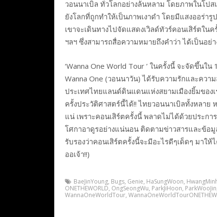
วอนนาเบิล ทั่วโลกอย่างล้นหลาม โดยภาพในโปสเต
ยังโลกที่ถูกทำให้เป็นภาพเงาดำ โดยมีแสงออร่ารูป
เขาจะเดินทางไปจัดแสดงเวิลด์ทัวร์คอนเสิร์ตในครั้งน
ฯลฯ ซึ่งสามารถสื่อความหมายถึงคำว่า
ได้เป็นอย่า
‘Wanna One World Tour
’ ในครั้งนี้ จะจัดขึ้น
Wanna One (วอนนาวัน) ได้รับความรักและความส
ประเทศไทยแลนด์ดินแดนแห่งสยามเมืองยิ้มของเรานี
ครั้งประวัติศาสตร์นี้ได้!! ไทยวอนนาเบิลทั้งหลาย
แน่ เพราะคอนเสิร์ตครั้งนี้ พลาดไม่ได้ด้วยประก
โศกาอาดูรอย่างแน่นอน ติดตามข่าวสารและข้อมูลต่
รับรองว่าคอนเสิร์ตครั้งนี้จะมีอะไรดีๆเด็ดๆ มาให้ไ
ออเจ้า!!)
BaeJinYoung
,
Bugs
,
Genie
,
HaSungWoon
,
HwangMin
ONETHEWORLD
,
OngSeongWu
,
ParkJiHoon
,
ParkWooJin
WannaOneWorldTour
,
WannaOneWorldTourONETHE