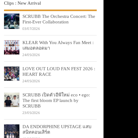
Clips : New Arrival
SCRUBB The Orchestra Concert: The
First-Ever Collaboration
03/07/2026
KLEAR With You Always Fan Meet :
เสมอตลอดมา
24/05/2026
LOVE OUT LOUD FAN FEST 2026 :
HEART RACE
24/05/2026
SCRUBB เปิดตัวอีพีใหม่ eco • ego:
The first bloom EP launch by
SCRUBB
23/05/2026
DA ENDORPHINE UPSTAGE แสบ
สนิทคอนเสิร์ต