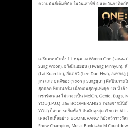
ความมันส์เต็มพิกัด ในวันเสาร์ที่ 4 และวันอาทิตย
เตรียมพบกับทั้ง 11 หนุ่ม วง Wanna One (วอนนาว
Sung Woon), ฮวังมินฮยอน (Hwang Minhyun), คั
(Lai Kuan Lin), อีแดฮวี (Lee Dae Hwi), องซองอู
Jin) และ ยุนจีซอง (Yoon Ji Sung)[u1] ศิลปินภ
สุดฮอต ท็อปฟอร์ม เนื้อหอมสุดๆแห่งยุค 4G นี้ เจ
กชาร์ตเพลง ไม่ว่าจะเป็น MelOn, Genie, Bugs
YOU(I.P.U.) และ BOOMERANG 3 เพลงจากมินิอัลบั้
YOU) ก็สามารถยึดทั้ง 3 อันดับสูงสุด เรียกว่า A
เพลงไตเติ้ลอย่าง ‘BOOMERANG’ ก็ยังคว้ารางวัลม
Show Champion, Music Bank และ M Countdown ทั้