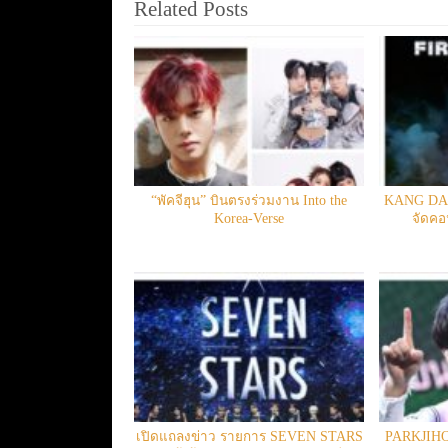
Related Posts
“พัคจีฮุน” บินตรงร่วมงาน Into the
KANG DANI
Korea-Verse
จัดคอน
เปิดแถลงข่าว รายการ SEVEN STARS
PARKJIHO