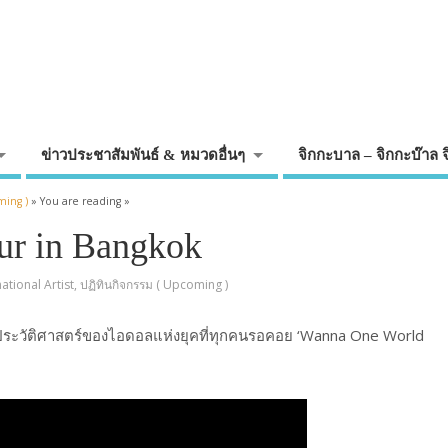
ข่าวประชาสัมพันธ์ & หมวดอื่นๆ
จิกกะบาล – จิกกะบ๊าล 
ming )
» You are reading »
our
in Bangkok
national Artist
,
ปฏิทินกิจกรรม ( Upcoming )
ประวัติศาสตร์ของไอดอลแห่งยุคที่ทุกคนรอคอย ‘Wanna One World