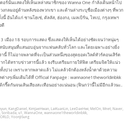
อร์นั้นแสดงให้เห็นเหล่าสมาชิกของ Wanna One กำลังเดินหน้าไป
วงกลมอยู่ด้านหลังของพวกเขา และด้านล่างระบุชื่อเมืองต่างๆ ที่พวก
ี้ อันได้แก่ ซานโฮเซ่, ดัลลัส, ฮ่องกง, เมลเบิร์น, ไทเป, กรุงเทพฯ
งดี
ใน 13 เมือง 18 รอบการแสดง ซึ่งแสดงให้เห็นได้อย่างชัดเจนว่าหนุ่มๆ
นับสนุนที่แสนอบอุ่นจากแฟนคลับทั่วโลก และโดยเฉพาะอย่างยิ่ง
้ ก็ไม่อาจพลาดที่จะเป็นส่วนหนึ่งของสุดยอดเวิลด์ทัวร์คอนเสิร์ต
 หากได้ทราบข่าวสารนี้แล้ว จงรีบเตรียมกายให้ฟิต เตรียมจิตให้แน่ว
ารทั้งปวง เพราะหากพลาดแล้ว ไม่แคล้วจักต้องหลั่งน้ำตาด้วยความ
างๆเพิ่มเติมได้ที่ Official Fanpage : wannaone1theworldinbkk
ด้กรี๊ดกันจนเส้นเสียงสะเทือนอย่างแน่นอน (ฟินกว่านี้ไม่มีอีกแล้วนะ..
hyun
,
KangDaniel
,
KimJaeHwan
,
LaiKuanLin
,
LeeDaeHwi
,
MelOn
,
Mnet
,
Naver
,
,
Soribada
,
u1
,
WannaOne
,
wannaone1theworldinbkk
,
WORLD
,
YoonJiSung