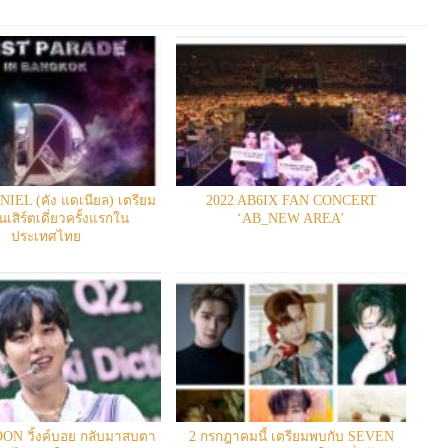
EL (คัง แดเนียล) เตรียม
2022 AB6IX FAN CONCERT
เสิร์ตเดี่ยวครั้งแรกใน
‘AB_NEW AREA’
ประเทศไทย
ON วิ้งค์บอย กลับมาสบตา
2 กรกฎาคมนี้ เตรียมพบกับ SEVEN