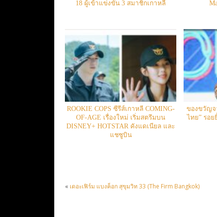
18 ผู้เข้าแข่งขัน 3 สมาชิกเกาหลี
Ma
ROOKIE COPS ซีรีส์เกาหลี COMING-
ของขวัญจาก
OF-AGE เรื่องใหม่ เริ่มสตรีมบน
ไทย” รอยยิ
DISNEY+ HOTSTAR คังแดเนียล และ
แชซูบิน
«
เดอะเฟิร์ม แบงค็อก สุขุมวิท 33 (The Firm Bangkok)