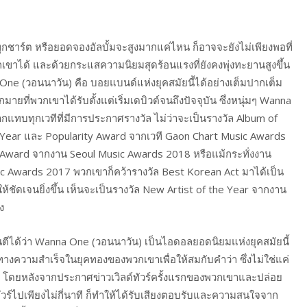
ทุกชาร์ต หรือยอดจองอัลบั้มจะสูงมากแค่ไหน ก็อาจจะยังไม่เพียงพอที่
าได้ และด้วยกระแสความนิยมสุดร้อนแรงที่ยังคงพุ่งทะยานสูงขึ้น
anna One (วอนนาวัน) คือ บอยแบนด์แห่งยุคสมัยนี้ได้อย่างเต็มปากเต็ม
ี่พวกเขาได้รับตั้งแต่เริ่มเดบิวต์จนถึงปัจจุบัน ซึ่งหนุ่มๆ Wanna
แทบทุกเวทีที่มีการประกาศรางวัล ไม่ว่าจะเป็นรางวัล Album of
e Year และ Popularity Award จากเวที Gaon Chart Music Awards
 Award จากงาน Seoul Music Awards 2018 หรือแม้กระทั่งงาน
 Awards 2017 พวกเขาก็คว้ารางวัล Best Korean Act มาได้เป็น
้ชัดเจนยิ่งขึ้น เห็นจะเป็นรางวัล New Artist of the Year จากงาน
ง
ตีได้ว่า Wanna One (วอนนาวัน) เป็นไอดอลยอดนิยมแห่งยุคสมัยนี้
้นทางความสำเร็จในยุคทองของพวกเขาเพื่อให้สมกับคำว่า
ซึ่งไม่ใช่แค่
ก โดยหลังจากประกาศข่าวเวิลด์ทัวร์ครั้งแรกของพวกเขาและปล่อย
ัวร์ไปเพียงไม่กี่นาที ก็ทำให้ได้รับเสียงตอบรับและความสนใจจาก