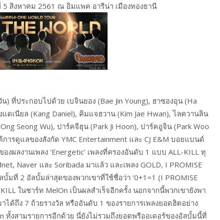
์ที่ 5 สิงหาคม 2561 ณ อิมแพค อารีน่า เมืองทองธานี
ัน) ที่ประกอบไปด้วย เบจินยอง (Bae Jin Young), ฮาซองอุน (Ha
งแดเนียล (Kang Daniel), คิมแจฮวาน (Kim Jae Hwan), ไลควานลิน
 (Ong Seong Wu), ปาร์คจีฮุน (Park Ji Hoon), ปาร์คอูจิน (Park Woo
ายใต้การดูแลของสังกัด YMC Entertainment และ CJ E&M บอยแบนด์
้าของผลงานเพลง ‘Energetic’ เพลงที่ครองอันดับ 1 แบบ ALL-KILL ทุ
, Mnet, Naver และ Soribada มาแล้ว และเพลง GOLD, I PROMISE
มที่ 2 อัลบั้มล่าสุดของพวกเขาที่ใช้ชื่อว่า ‘0+1=1 (I PROMISE
LL-KILL ในชาร์ท MelOn เป็นผลสำเร็จอีกครั้ง นอกจากนี้พวกเขายังพา
าได้ถึง 7 ถ้วยรางวัล หรืออันดับ 1 ของรายการเพลงยอดฮิตอย่าง
งสามรายการอีกด้วย นี่ยังไม่รวมถึงยอดพรีออเดอร์ของอัลบั้มนี้ที่