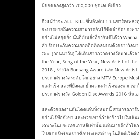
มียอดจองสูงกว่า 700,000 ชุดเลยทีเดียว
ถึงแม้ว่าจะ ALL- KILL ขึ้นอันดับ 1 บนชาร์ตเพลง
จะบรรยายถึงความสามารถอันไร้ขีดจำกัดของพวกเข
อย่างไม่หยุดยั้ง นั่นก็เป็นสิ่งที่การันตีได้ว่า W
คำ รับประกันความฮอตฮิตติดลมบนด้วยรางวัลมากมายท
One (วอนนาวัน) ได้เดินสายกวาดรางวัลมาแล้วจาก
the Year, Song of the Year, New Artist of th
2018 , รางวัล Bonsang Award และ New Artist
ประกาศรางวัลระดับโลกอย่าง MTV Europe Music
ผลสำเร็จ และที่ยิ่งตอกย้ำความสำเร็จของพวกเขาให
ประกาศรางวัล Golden Disc Awards 2018 นั่นเอ
และด้วยผลงานอันโดดเด่นทั้งหมดนี้ สามารถการัน
อย่างไร้ข้อกังขา และพวกเขาก็กำลังก้าวไปในเส
เฉพาะในประเทศเกาหลีเท่านั้น แต่หมายถึงทั่วโล
โปสเตอร์พร้อมรายชื่อประเทศต่างๆ ในลิสต์เวิลด์ท