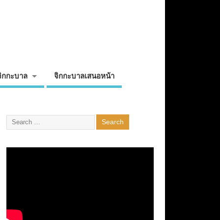
จิกกะบาล
จิกกะบาลเสนอหน้า