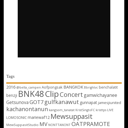
Tags
2016
BANGKOK
Aofpongsak
benchalatit
@bella_campen
Bbrightvc
BNK48
Clip
Concert
gamwichayanee
benzji
gulfkanawut
GOT7
Getsunova
gunnapat
jamesjiunited
kachanontanun
kangsom_tanatat
LIVE
KristSingtoFC
kristtps
Mewsuppasit
mariewaf12
LOMOSONIC
OATPRAMOTE
MV
MewSuppasitStudio
NONTTANONT