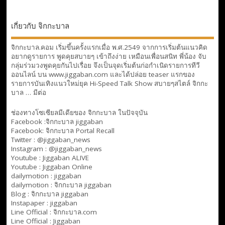
เกี่ยวกับ จิกกะบาล
จิกกะบาล.คอม เริ่มขึ้นครั้งแรกเมื่อ พ.ศ.2549 จากการเริ่มต้นแนวคิด
อยากดูรายการ พูดคุยสบายๆ เข้าถึงง่าย เหมือนเพื่อนสนิท พี่น้อง จับ
กลุ่มร่วมวงพูดคุยกันไปเรื่อย จึงเป็นจุดเริ่มต้นก่อกำเนิดรายการทีวี
ออนไลน์ บน www.jiggaban.com และได้ปล่อย teaser แรกของ
รายการบันเทิงแนวใหม่ยุค Hi-Speed Talk Show สบายๆสไตล์
จิกกะ
บาล … มีต่อ
ช่องทางโซเซียลมีเดียของ จิกกะบาล ในปัจจุบัน
Facebook :
จิกกะบาล jiggaban
Facebook:
จิกกะบาล Portal Recall
Twitter : @jiggaban_news
Instagram : @jiggaban_news
Youtube :
Jiggaban ALIVE
Youtube :
Jiggaban Online
dailymotion :
jiggaban
dailymotion :
จิกกะบาล jiggaban
Blog :
จิกกะบาล jiggaban
Instapaper : jiggaban
Line Official :
จิกกะบาล.com
Line Official :
Jiggaban