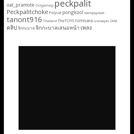
peckpalit
oat_pramote
Onlyjamesji
Peckpalitchoke
pongkool
Polycat
stampapiwat
tanont916
tomisara
TheTOYS
Thailand
urassayas
ZANI
คลิป
เพลง
จิกกะบาลเสนอหน้า
จิกกะบาล