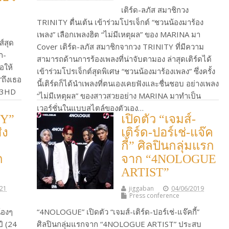
เติร์ด-ลภัส สมาชิกวง
TRINITY ตื่นเต้น เข้าร่วมโปรเจ็กต์ “ชวนน้องมาร้อง
เพลง” เลือกเพลงฮิต “ไม่มีเหตุผล” ของ MARINA มา
์สุด
Cover เติร์ด-ลภัส สมาชิกจากวง TRINITY ที่มีความ
้ก-
สามารถด้านการร้องเพลงที่น่าจับตามอง ล่าสุดเติร์ดได้
อให้
เข้าร่วมโปรเจ็กต์สุดพิเศษ “ชวนน้องมาร้องเพลง” ซึ่งครั้ง
“ถึงเธอ
นี้เติร์ดก็ได้นำเพลงที่ตนเองเคยฟังและชื่นชอบ อย่างเพลง
ง 3HD
“ไม่มีเหตุผล” ของสาวสวยอย่าง MARINA มาทำเป็น
เวอร์ชั่นในแบบสไตล์ของตัวเอง…
TY”
เปิดตัว “เจมส์-
Continue Reading
่ง
เติร์ด-ปอร์เช่-แจ๊ค
กี้” ศิลปินกลุ่มแรก
ก
จาก “4NOLOGUE
ARTIST”
021
jiggaban
04/06/2019
Press conference
้องๆ
“4NOLOGUE” เปิดตัว “เจมส์-เติร์ด-ปอร์เช่-แจ๊คกี้”
ปี (24
ศิลปินกลุ่มแรกจาก “4NOLOGUE ARTIST” ประสบ