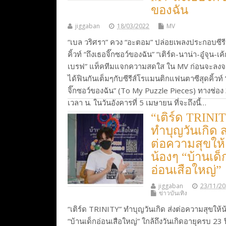
ของฉัน
jiggaban
18/03/2022
MV
“เบล วริศรา” ควง “อะตอม” ปล่อยเพลงประกอบซีรีส
คิ้วท์ “ถึงเธอจิ๊กซอว์ของฉัน” “เติร์ด-นาน่า-อู๋จุน-เค
เบรฟ” แท็คทีมแจกความสดใส ใน MV ก่อนจะลงจ
ได้ฟินกันเต็มๆกับซีรีส์โรแมนติกแฟนตาซีสุดคิ้วท์ 
จิ๊กซอว์ของฉัน” (To My Puzzle Pieces) ทางช่อ
เวลา น. ในวันอังคารที่ 5 เมษายน ที่จะถึงนี้…
“เติร์ด TRINI
Continue Reading
ทำบุญวันเกิด ส
ต่อความสุขให้
น้องๆ “บ้านเด็
อ่อนเสือใหญ่”
jiggaban
23/11/2
ข่าวบันเทิง
“เติร์ด TRINITY” ทำบุญวันเกิด ส่งต่อความสุขให้น
“บ้านเด็กอ่อนเสือใหญ่” ใกล้ถึงวันเกิดอายุครบ 23 