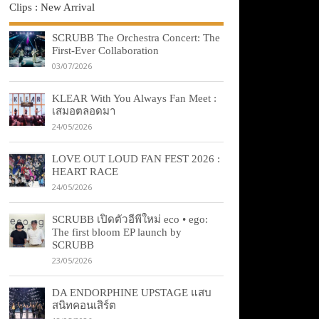
Clips : New Arrival
SCRUBB The Orchestra Concert: The
First-Ever Collaboration
03/07/2026
KLEAR With You Always Fan Meet :
เสมอตลอดมา
24/05/2026
LOVE OUT LOUD FAN FEST 2026 :
HEART RACE
24/05/2026
SCRUBB เปิดตัวอีพีใหม่ eco • ego:
The first bloom EP launch by
SCRUBB
23/05/2026
DA ENDORPHINE UPSTAGE แสบ
สนิทคอนเสิร์ต