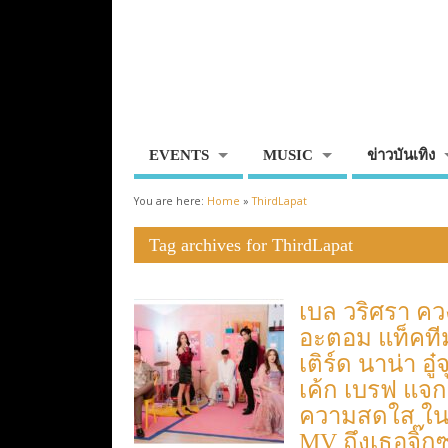
EVENTS
MUSIC
ข่าวบันเทิง
You are here:
Home
»
ThirdLapat
Tag archives for ThirdLapat
เบล วริศรา คว
อะตอม แท็คที
เติร์ด นาน่า อู๋
เค้ก เบรฟ แจก
ความสดใส ใ
MV ถึงเธอจิ๊กซ