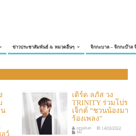
ข่าวประชาสัมพันธ์ & หมวดอื่นๆ
จิกกะบาล – จิกกะบ๊าล 
ง
เติร์ด ลภัส วง
ม
TRINITY ร่วมโปร
จุน
เจ็กต์ “ชวนน้องมา
ร้องเพลง”
น
jiggaban
14/03/2022
MV
อว์