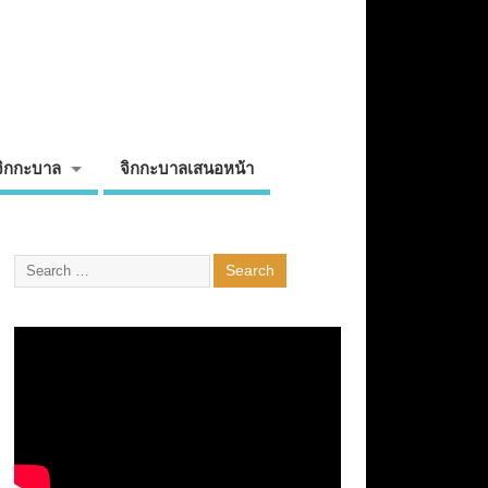
จิกกะบาล
จิกกะบาลเสนอหน้า