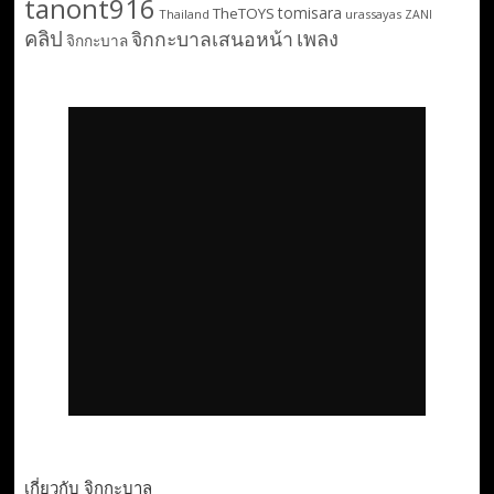
tanont916
tomisara
TheTOYS
Thailand
urassayas
ZANI
คลิป
เพลง
จิกกะบาลเสนอหน้า
จิกกะบาล
เกี่ยวกับ จิกกะบาล