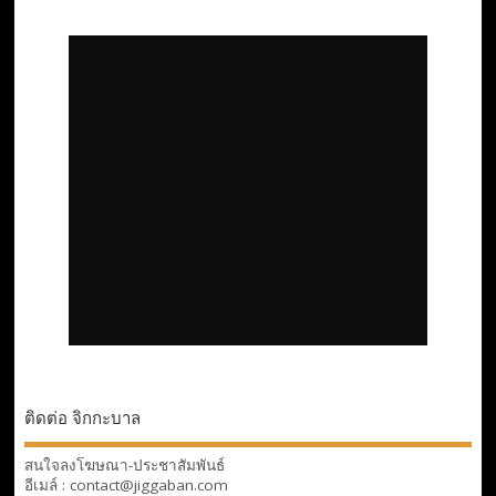
ติดต่อ จิกกะบาล
สนใจลงโฆษณา-ประชาสัมพันธ์
อีเมล์ : contact@jiggaban.com