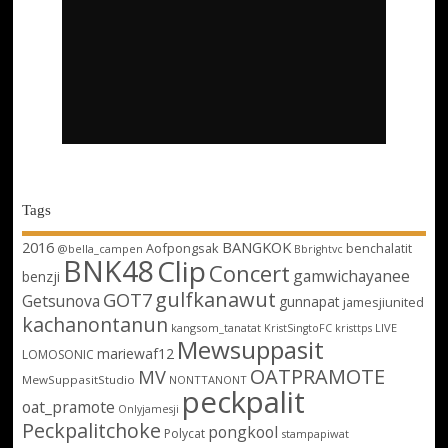
Tags
2016
BANGKOK
Aofpongsak
benchalatit
@bella_campen
Bbrightvc
BNK48
Clip
Concert
gamwichayanee
benzji
gulfkanawut
GOT7
Getsunova
gunnapat
jamesjiunited
kachanontanun
kangsom_tanatat
LIVE
KristSingtoFC
kristtps
Mewsuppasit
mariewaf12
LOMOSONIC
OATPRAMOTE
MV
MewSuppasitStudio
NONTTANONT
peckpalit
oat_pramote
Onlyjamesji
Peckpalitchoke
pongkool
Polycat
stampapiwat