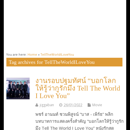
You are here:
Home
»
TellTheWorldILoveYou
Tag archives for TellTheWorldILoveYou
งานรอบปฐมทัศน์ “บอกโลก
ให้รู้ว่ากูรักมึง Tell The World
I Love You”
jiggaban
26/01/2022
Movie
พชร์ อานนท์ ชวนพิสูจน์ “บาส - เพิร์ธ” พลิก
บทบาทการแสดงครั้งสำคัญ “บอกโลกให้รู้ว่ากูรัก
มึง Tell The World I Love You” หนังรักสุด