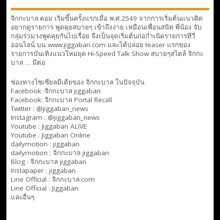
จิกกะบาล.คอม เริ่มขึ้นครั้งแรกเมื่อ พ.ศ.2549 จากการเริ่มต้นแนวคิด
อยากดูรายการ พูดคุยสบายๆ เข้าถึงง่าย เหมือนเพื่อนสนิท พี่น้อง จับ
กลุ่มร่วมวงพูดคุยกันไปเรื่อย จึงเป็นจุดเริ่มต้นก่อกำเนิดรายการทีวี
ออนไลน์ บน www.jiggaban.com และได้ปล่อย teaser แรกของ
รายการบันเทิงแนวใหม่ยุค Hi-Speed Talk Show สบายๆสไตล์
จิกกะ
บาล … มีต่อ
ช่องทางโซเซียลมีเดียของ จิกกะบาล ในปัจจุบัน
Facebook :
จิกกะบาล jiggaban
Facebook:
จิกกะบาล Portal Recall
Twitter : @jiggaban_news
Instagram : @jiggaban_news
Youtube :
Jiggaban ALIVE
Youtube :
Jiggaban Online
dailymotion :
jiggaban
dailymotion :
จิกกะบาล jiggaban
Blog :
จิกกะบาล jiggaban
Instapaper : jiggaban
Line Official :
จิกกะบาล.com
Line Official :
Jiggaban
และอื่นๆ