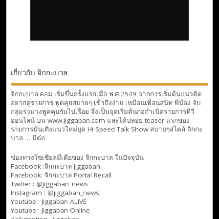
เกี่ยวกับ จิกกะบาล
จิกกะบาล.คอม เริ่มขึ้นครั้งแรกเมื่อ พ.ศ.2549 จากการเริ่มต้นแนวคิด
อยากดูรายการ พูดคุยสบายๆ เข้าถึงง่าย เหมือนเพื่อนสนิท พี่น้อง จับ
กลุ่มร่วมวงพูดคุยกันไปเรื่อย จึงเป็นจุดเริ่มต้นก่อกำเนิดรายการทีวี
ออนไลน์ บน www.jiggaban.com และได้ปล่อย teaser แรกของ
รายการบันเทิงแนวใหม่ยุค Hi-Speed Talk Show สบายๆสไตล์
จิกกะ
บาล … มีต่อ
ช่องทางโซเซียลมีเดียของ จิกกะบาล ในปัจจุบัน
Facebook :
จิกกะบาล jiggaban
Facebook:
จิกกะบาล Portal Recall
Twitter : @jiggaban_news
Instagram : @jiggaban_news
Youtube :
Jiggaban ALIVE
Youtube :
Jiggaban Online
dailymotion :
jiggaban