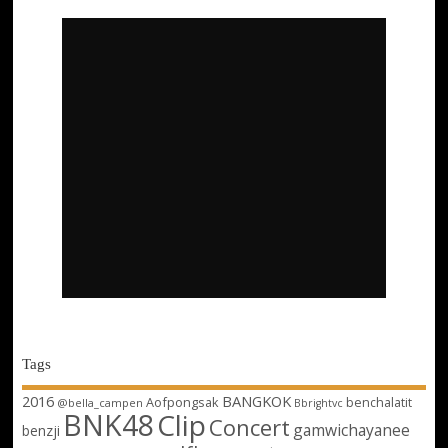
Tags
2016
BANGKOK
Aofpongsak
benchalatit
@bella_campen
Bbrightvc
BNK48
Clip
Concert
gamwichayanee
benzji