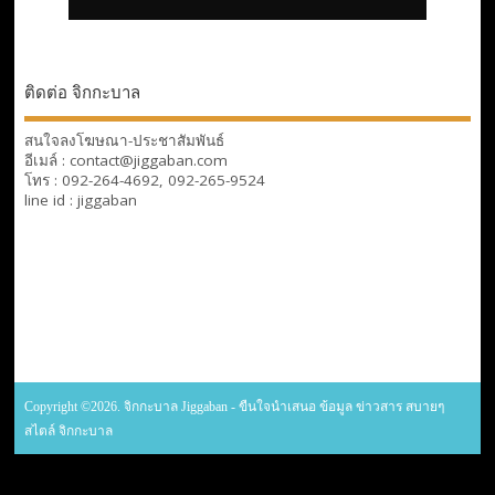
ติดต่อ จิกกะบาล
สนใจลงโฆษณา-ประชาสัมพันธ์
อีเมล์ : contact@jiggaban.com
โทร : 092-264-4692, 092-265-9524
line id : jiggaban
Copyright ©2026. จิกกะบาล Jiggaban - ขืนใจนำเสนอ ข้อมูล ข่าวสาร สบายๆ
สไตล์ จิกกะบาล