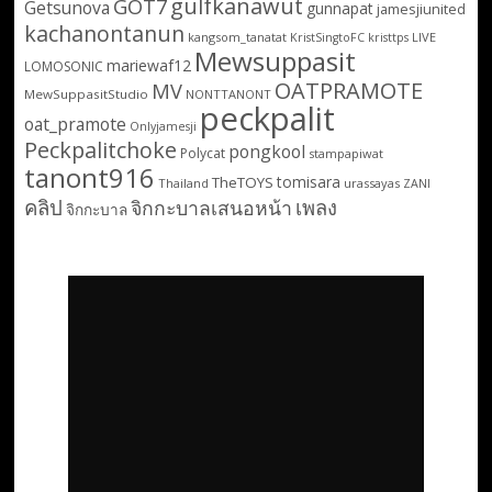
gulfkanawut
GOT7
Getsunova
gunnapat
jamesjiunited
kachanontanun
kangsom_tanatat
LIVE
KristSingtoFC
kristtps
Mewsuppasit
mariewaf12
LOMOSONIC
OATPRAMOTE
MV
MewSuppasitStudio
NONTTANONT
peckpalit
oat_pramote
Onlyjamesji
Peckpalitchoke
pongkool
Polycat
stampapiwat
tanont916
tomisara
TheTOYS
Thailand
urassayas
ZANI
คลิป
เพลง
จิกกะบาลเสนอหน้า
จิกกะบาล