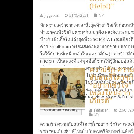
(Help!)”
jiggaban
21/05/2021
MV
พักความเศร้าจากเพลง “สิ่งสุดท้าย” ซิงเกิ้ลก่อนหน้าน
ทำเอาคนฟังซึมไปตามๆกัน มาฟังเพลงจังหวะสบา
บ้างกับซิงเกิ้ลใหม่ล่าสุดที่วง SOMKIAT (สมเกียรต
ค่าย Smallroom พร้อมส่งต่อพลังบวกช่วยปลอบป
ใจให้กับวันที่เหนื่อยล้าในเพลง “มีกัน (Help!)” “มีกั
(Help!)” เป็นเพลงที่แค่พูดชื่อก็ชวนให้รู้สึกอบอุ่นหั
เนื้อหาเพลงที่สัมผัสได้ถึงความห่วงใยและความหวังด
ความรัก ควา
ให้กับใครสักคนเสมอมา ไม่ว่าเค้าจะต้องพบเจอกับว
สับสนที่ใครๆก็
ทุกข์หรือสุข หรือในวันที่ไม่มีใครก็ยังมีคนๆนี้คอยร
“อยากเข้าใจ”
และให้กำลังใจอยู่ที่เดิมเสมอ แม้จะถูกนึกถึงเป็นค
เพลงใหม่จาก 
ยก้ตาม แต่แค่นึกถึงกัน..ก็พอ view More & Full s
เกียรติ”
Continue Reading
jiggaban
20/01/2
MV
ความรัก ความสับสนที่ใครๆก็ "อยากเข้าใจ" เพลง
จาก "สมเกียรติ" ที่ไหลไปกับดนตรีอัลเทอร์เนทีฟร