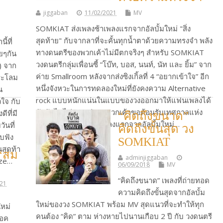
jiggaban
11/02/2021
MV
SOMKIAT ส่งเพลงช้าเพลงแรกจากอัลบั้มใหม่ "สิ่ง
สุดท้าย" กับจากลาที่จะคั้นทุกน้ำตาด้วยความทรงจำ พลัง
ี้ที่
ทางดนตรีของพวกเค้าไม่มีตกจริงๆ สำหรับ SOMKIAT
ยๆกัน
วงดนตรีกลุ่มเพื่อนซี้ “โบ๊ท, บอส, นนท์, นัท และ ยิ้ม” จาก
ิ) จาก
ค่าย Smallroom หลังจากส่งซิงเกิ้ลที่ 4 “อยากเข้าใจ” อีก
ระโลม
หนึ่งจังหวะในการทดลองใหม่ที่ยังคงความ Alternative
น
rock แบบหนักแน่นในแบบของวงออกมาให้แฟนเพลงได้
วใจ กับ
ฟังกันไปไม่นาน ล่าสุดพวกเค้าขอต้อนรับเทศกาลแห่ง
ีที่มี
ม
“คิดถึงขนาด”
ความรักด้วยเพลงช้าเพลงแรกจากอัลบั้มใหม่…
ันที่
คิดถึงขั้นสุด วง
ับฟัง
SOMKIAT
Continue Reading
นสุดท้า
“สม
adminjiggaban
ize…
06/09/2018
MV
“คิดถึงขนาด” เพลงที่ถ่ายทอด
021
ความคิดถึงขั้นสุดจากอัลบั้ม
ใหม่ของวง SOMKIAT พร้อม MV สุดแนวที่จะทำให้ทุก
ใหม่
คนต้อง “คิด” ตาม ห่างหายไปนานเกือบ 2 ปี กับ วงดนตรี
็อค