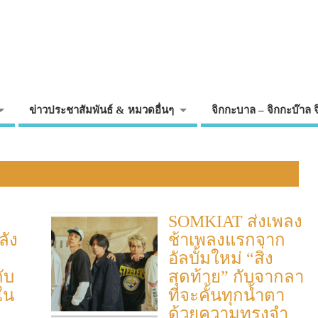
ข่าวประชาสัมพันธ์ & หมวดอื่นๆ
จิกกะบาล – จิกกะบ๊าล 
ม
SOMKIAT ส่งเพลง
ลัง
ช้าเพลงแรกจาก
อัลบั้มใหม่ “สิ่ง
ับ
สุดท้าย” กับจากลา
าใน
ที่จะคั้นทุกน้ำตา
ด้วยความทรงจำ