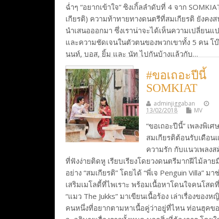
ฉ่ำๆ “อยากเข้าใจ” ซิงเกิ้ลลำดับที่ 4 จาก SOMKI
เกียรติ) ความท้าทายทางดนตรีที่สมเกียรติ ยังคงสน
นำเสนอออกมา ซึ่งเราน่าจะได้เห็นความเปลี่ยนแ
และความชัดเจนในตัวตนของพวกเขาทั้ง 5 คน โบ๊
นนท์, บอส, ยิ้ม และ นัท ไปกันบ้างแล้วกับ…
#ขอเถอะปีนี้
Continue Reading
SOMKIAT
adminjiggaban
13/02/2018
MV
“ขอเถอะปีนี้” เพลงพิเ
สมเกียรติต้อนรับเดือนแ
ความรัก กับแนวเพลงสม
ที่ฟังง่ายติดหู เรียบเรียงโดยวงดนตรีมากฝีไม้ลายม
อย่าง “สมเกียรติ” โดยได้ “พี่เจ Penguin Villa” มาช
เสริมเมโลดี้ที่ไพเราะ พร้อมเนื้อหาโดนใจคนโสดที่
“แมว The Jukks” มาเขียนเนื้อร้อง เล่าเรื่องของห
คนหนึ่งที่อยากตามหาเนื้อคู่ว่าอยู่ที่ไหน ท่อนฮุค