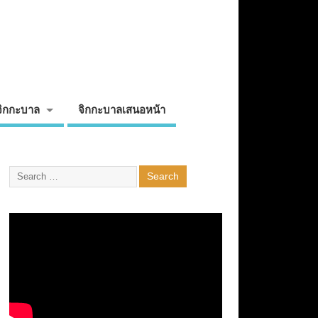
จิกกะบาล
จิกกะบาลเสนอหน้า