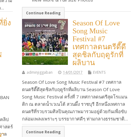
ใจความ
มว…
Continue Reading
ยิ่ง
Season Of Love
ง
Song Music
Festival #7
เทศกาลดนตรีดี๊ดี
N
สุดชิลกับฤดูรักที่
ผลิบาน
adminjiggaban
14/01/2017
EVENTS
Season Of Love Song Music Festival #7 เทศกาล
ดนตรีดี๊ดีสุดชิลกับฤดูรักที่ผลิบาน Season Of Love
Song Music Festival ครั้งที่ 7 เทศกาลดนตรีสุดโรแมน
RBAN
ติก ณ ตลาดน้ำเวเนโต้ สวนผึ้ง ราชบุรี อีกหนึ่งเทศกาล
ดนตรีที่รวบรวมศิลปินคุณภาพมารวมอยู่ด้วยกันเพื่อขับ
กล่อมเพลงเพราะๆ บรรยากาศดีๆ ท่ามกลางธรรมชาติ…
 คลิป
ิศาสตร์
Continue Reading
ศกาล
IC