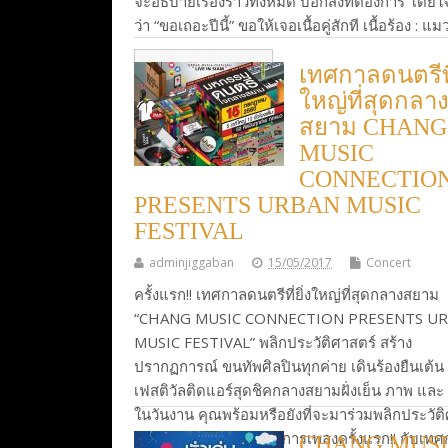
จะอธิบายเรื่องราวทั้งหมด บอกสิ่งที่ต้องการ โดย
ว่า “ขอเถอะปีนี้” ขอให้เจอเนื้อคู่สักที เนื้อร้อง : แ
Continue Reading
เทศกาลดนตรีที่
ใหญ่ที่สุดกลา
สยาม CHANG
MUSIC
CONNECTIO
PRESENTS URBAN MUSIC
FESTIVAL
adminjiggaban
15/05/2017
Concert
ครั้งแรก!! เทศกาลดนตรีที่ยิ่งใหญ่ที่สุดกลางสยาม
“CHANG MUSIC CONNECTION PRESENTS U
MUSIC FESTIVAL” พลิกประวัติศาสตร์ สร้าง
ปรากฏการณ์ ขนทัพศิลปินทุกค่าย เดินร้องยืนเต้น
เฟสติวัลติดแอร์สุดชิคกลางสยามฝั่งเย็น ภาพ และ
ในวันงาน คุณพร้อมหรือยังที่จะมาร่วมพลิกประวัต
สร้างปรากฏการณ์ให้วงการเพลงครั้งแรก!! กับเท
CHANG MUS