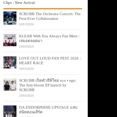
Clips : New Arrival
SCRUBB The Orchestra Concert: The
First-Ever Collaboration
03/07/2026
KLEAR With You Always Fan Meet :
เสมอตลอดมา
24/05/2026
LOVE OUT LOUD FAN FEST 2026 :
HEART RACE
24/05/2026
SCRUBB เปิดตัวอีพีใหม่ eco • ego:
The first bloom EP launch by
SCRUBB
23/05/2026
DA ENDORPHINE UPSTAGE แสบ
สนิทคอนเสิร์ต