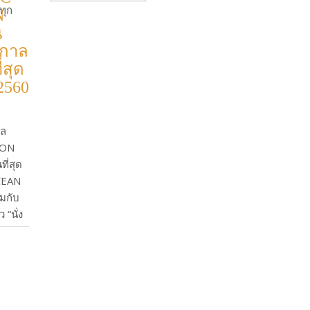
ทุก
N
น
ศกาล
่สุด
2560
าล
ION
ที่สุด
OCEAN
่มกับ
 “นั่ง