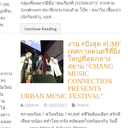
กลุ่มเพื่อนมากฝีมือ “สมเกียรติ (SOMKIAT)” จากค่าย
AT (สม
Smallroom สมาชิกประกอบด้วย โบ๊ท - คนาวิน เชื้อแถว
ุกที่จะ
(นักร้องนำ), บอส…
ปลง
ท,
Continue Reading
งาน #ปังสุด #UMF
เทศกาลดนตรีที่ยิ่ง
ใหญ่ที่สุดกลาง
สยาม “CHANG
MUSIC
ศษจากวง
ห่ง
CONNECTION
ัยใหม่
PRESENTS
ือ
URBAN MUSIC FESTIVAL”
่วย
jiggaban
15/07/2017
Festival
ได้
#กายพร้อม ? #ใจพร้อม ? #UMF #ชีวิตต้องเลือก #รักพี่
ญิงสาว
เสียดายน้อง #ทำใจยากจัง #อัพเดทไปพร้อมๆกัน วันนี้
ของเพลง
view More & Full size Photos