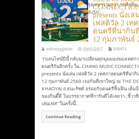
ดนตรีที่ยิ่งใหญ่ที่สุดในกรุงเทพฯรวมกว่า 50ศิลปิน 
CONNECTIO
ค่าย ทุกแนว “CHANG MUSIC…
presents นั่งเล่
เฟสติวัล 2 เท
Continue Reading
ดนตรีที่น่ากินที
12 กุมภาพันธ์ 
adminjiggaban
09/01/2017
EVENTS
วาเลนไทน์ปีนี้ กลับมาเปลี่ยนทุกมุมมองของเทศก
ดนตรีกันอีกครั้ง ใน...CHANG MUSIC CONNECT
presents นั่งเล่น เฟสติวัล 2 เทศกาลดนตรีที่น่ากิน
12 กุมภาพันธ์ 2560 เจอกันที่เขาใหญ่ ณ THE 
KHAOYAI ถ.ธนะรัชต์ อร่อยกับดนตรีฟิ้นฟิน เต็มอิ
ของกินดี๊ดี ในบรรยากาศที่การันตีได้เลยว่า...ชิ้ววชิว
เล่นเฟส” ในครั้งนี้…
Continue Reading