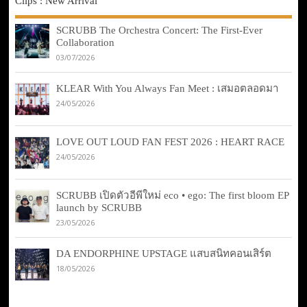
Clips : New Arrival
SCRUBB The Orchestra Concert: The First-Ever
Collaboration
03/07/2026
KLEAR With You Always Fan Meet : เสมอตลอดมา
24/05/2026
LOVE OUT LOUD FAN FEST 2026 : HEART RACE
24/05/2026
SCRUBB เปิดตัวอีพีใหม่ eco • ego: The first bloom EP
launch by SCRUBB
23/05/2026
DA ENDORPHINE UPSTAGE แสบสนิทคอนเสิร์ต
18/05/2026