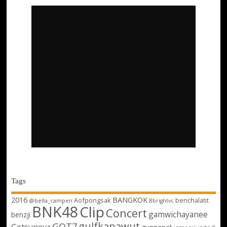
Tags
2016
BANGKOK
Aofpongsak
benchalatit
@bella_campen
Bbrightvc
BNK48
Clip
Concert
gamwichayanee
benzji
gulfkanawut
GOT7
Getsunova