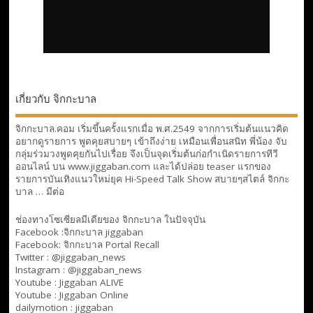
เกี่ยวกับ จิกกะบาล
จิกกะบาล.คอม เริ่มขึ้นครั้งแรกเมื่อ พ.ศ.2549 จากการเริ่มต้นแนวคิด
อยากดูรายการ พูดคุยสบายๆ เข้าถึงง่าย เหมือนเพื่อนสนิท พี่น้อง จับ
กลุ่มร่วมวงพูดคุยกันไปเรื่อย จึงเป็นจุดเริ่มต้นก่อกำเนิดรายการทีวี
ออนไลน์ บน www.jiggaban.com และได้ปล่อย teaser แรกของ
รายการบันเทิงแนวใหม่ยุค Hi-Speed Talk Show สบายๆสไตล์
จิกกะ
บาล … มีต่อ
ช่องทางโซเซียลมีเดียของ จิกกะบาล ในปัจจุบัน
Facebook :
จิกกะบาล jiggaban
Facebook:
จิกกะบาล Portal Recall
Twitter : @jiggaban_news
Instagram : @jiggaban_news
Youtube :
Jiggaban ALIVE
Youtube :
Jiggaban Online
dailymotion :
jiggaban