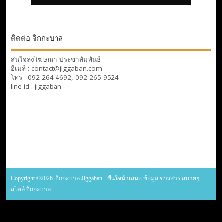
ติดต่อ จิกกะบาล
สนใจลงโฆษณา-ประชาสัมพันธ์
อีเมล์ : contact@jiggaban.com
โทร : 092-264-4692, 092-265-9524
line id : jiggaban
Copyright ©2026. จิกกะบาล Jiggaban - ขืนใจนำเสนอ ข้อมูล ข่าวสาร สบายๆ
สไตล์ จิกกะบาล