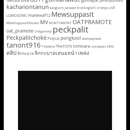
gunnapat
jamesjiunited
kachanontanun
kangsom_tanatat
LIVE
KristSingtoFC
kristtps
Mewsuppasit
mariewaf12
LOMOSONIC
OATPRAMOTE
MV
MewSuppasitStudio
NONTTANONT
peckpalit
oat_pramote
Onlyjamesji
Peckpalitchoke
pongkool
Polycat
stampapiwat
tanont916
tomisara
TheTOYS
Thailand
urassayas
ZANI
คลิป
เพลง
จิกกะบาลเสนอหน้า
จิกกะบาล