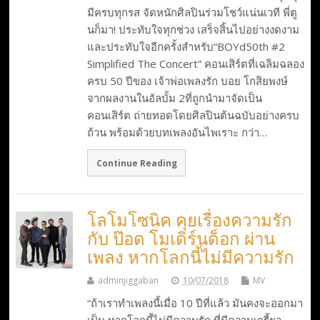
มีครบทุกรส จัดหนักศิลปินร่วมโชว์แน่นเวที พี่ตู
นก็มา! ประทับใจทุกช่วง เสร็จสิ้นไปอย่างงดงาม
และประทับใจอีกครั้งสำหรับ“BOYd50th #2
Simplified The Concert” คอนเสิร์ตที่เฉลิมฉลอง
ครบ 50 ปีของ เจ้าพ่อเพลงรัก บอย โกสิยพงษ์
จากผลงานในอัลบั้ม 2ที่ถูกนำมาจัดเป็น
คอนเสิร์ต ถ่ายทอดโดยศิลปินต้นฉบับอย่างครบ
ถ้วน พร้อมด้วยบทเพลงอันไพเราะ กว่า…
Continue Reading
โลโมโซนิค คุยเรื่องความรัก
กับ ป๊อด โมเดิร์นด็อก ผ่าน
เพลง หากโลกนี้ไม่มีความรัก
adminjiggaban
10/07/2018
MV
“ถ้าเราทำเพลงนี้เมื่อ 10 ปีที่แล้ว มันคงจะออกมา
เป็น หากโลกนี้ไม่มีความรัก ที่มีความเกรี้ยว