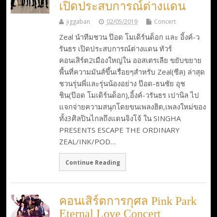
เปิดประสบการณ์ต่างแดน
jiggaban
02/05/2019
Concert
Zeal นำทีมชวน ป๊อด โมเดิร์นด็อก และ อิ้งค์-ว
รันธร เปิดประสบการณ์ต่างแดน ทัวร์
คอนเสิร์ต2เมืองใหญ่ใน ออสเตรเลีย ขยับขยาย
พื้นที่ความมันส์ขึ้นเรื่อยๆสำหรับ Zeal(ซีล) ล่าสุด
ชวนรุ่นพี่และรุ่นน้องอย่าง ป๊อด-ธนชัย อุช
ชิน(ป๊อด โมเดิร์นด็อก),อิ้งค์-วรันธร เปานิล ไป
แจกจ่ายความสนุกโดยขนเพลงฮิต,เพลงใหม่ของ
ทั้ง3ศิลปินไกลถึงแดนจิงโจ้ ใน SINGHA
PRESENTS ESCAPE THE ORDINARY
ZEAL/INK/POD…
Continue Reading
คอนเสิร์ตการกุศล Pink Park
Eternal Love Concert