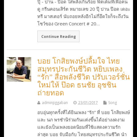
ปุ๊ - ปาน - ป๊อด ใส่พลังเกินร้อย ฟิตเต็มที่เพื่อคน
ดู กรีนคอนเสิร์ต หมายเลข 20 ปุ๊ ปาน ป๊อด เดอะ
ทรี มาสเตอร์ นับถอยหลังอีกไม่กี่อึดใจก็จะถึงวัน
โชว์ของ Green Concert # 20…
Continue Reading
บอย โกสิยพงษ์ปลื้มใจ ไทย
สมุทรประกันชีวิต หยิบเพลง
“รัก” สื่อพลังชีวิต ปรับเวอร์ชั่น
ใหม่ให้ ป๊อด ธนชัย อุชชิน
ถ่ายทอด
adminjiggaban
23/01/2017
Song
อบอุ่นทุกครั้งที่ได้ยินเพลง “รัก” ที่ บอย โกสิยพงษ์
และ นภ พรชำนิร่วมกันแต่งขึ้นได้อย่างงดงาม
และยังเป็นเพลงยอดนิยมที่ใช้แสดงความรัก
ล่าสุด บอย จับมือกับ ไทยสมุทรประกันชีวิต นำ