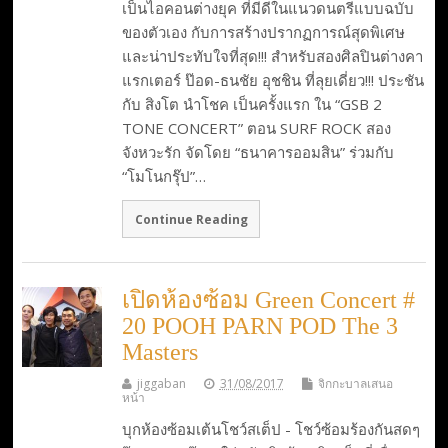
เป็นไอคอนต่างยุค ที่มีดีในแนวดนตรีแบบฉบับ
ของตัวเอง กับการสร้างปรากฏการณ์สุดพิเศษ
และน่าประทับใจที่สุด!!! สำหรับสองศิลปินต่างคา
แรกเตอร์ ป๊อด-ธนชัย อุชชิน ที่ลุยเดี่ยว!!! ประชัน
กับ สิงโต นำโชค เป็นครั้งแรก ใน “GSB 2
TONE CONCERT” ตอน SURF ROCK สอง
จังหวะรัก จัดโดย “ธนาคารออมสิน” ร่วมกับ
“โมโนกรุ๊ป”…
Continue Reading
เปิดห้องซ้อม Green Concert #
20 POOH PARN POD The 3
Masters
jiggaban
31/08/2017
จิกกะบาลเสนอ
หน้า
บุกห้องซ้อมเต้นโชว์สเต็ป - โชว์ซ้อมร้องกันสดๆ