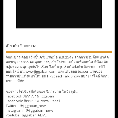
เกี่ยวกับ จิกกะบาล
จิกกะบาล.คอม เริ่มขึ้นครั้งแรกเมื่อ พ.ศ.2549 จากการเริ่มต้นแนวคิด
อยากดูรายการ พูดคุยสบายๆ เข้าถึงง่าย เหมือนเพื่อนสนิท พี่น้อง จับ
กลุ่มร่วมวงพูดคุยกันไปเรื่อย จึงเป็นจุดเริ่มต้นก่อกำเนิดรายการทีวี
ออนไลน์ บน www.jiggaban.com และได้ปล่อย teaser แรกของ
รายการบันเทิงแนวใหม่ยุค Hi-Speed Talk Show สบายๆสไตล์
จิกกะ
บาล … มีต่อ
ช่องทางโซเซียลมีเดียของ จิกกะบาล ในปัจจุบัน
Facebook :
จิกกะบาล jiggaban
Facebook:
จิกกะบาล Portal Recall
Twitter : @jiggaban_news
Instagram : @jiggaban_news
Youtube :
Jiggaban ALIVE