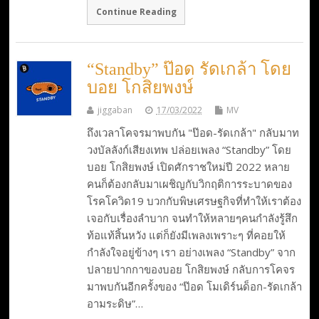
Continue Reading
“Standby” ป๊อด รัดเกล้า โดย
บอย โกสิยพงษ์
jiggaban
17/03/2022
MV
ถึงเวลาโคจรมาพบกัน "ป๊อด-รัดเกล้า" กลับมาท
วงบัลลังก์เสียงเทพ ปล่อยเพลง “Standby” โดย
บอย โกสิยพงษ์ เปิดศักราชใหม่ปี 2022 หลาย
คนก็ต้องกลับมาเผชิญกับวิกฤติการระบาดของ
โรคโควิด19 บวกกับพิษเศรษฐกิจที่ทำให้เราต้อง
เจอกับเรื่องลำบาก จนทำให้หลายๆคนกำลังรู้สึก
ท้อแท้สิ้นหวัง แต่ก็ยังมีเพลงเพราะๆ ที่คอยให้
กำลังใจอยู่ข้างๆ เรา อย่างเพลง “Standby” จาก
ปลายปากกาของบอย โกสิยพงษ์ กลับการโคจร
มาพบกันอีกครั้งของ “ป๊อด โมเดิร์นด็อก-รัดเกล้า
อามระดิษ”…