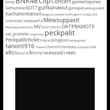
BNK48
Clip
Concert
gamwichayanee
benzji
gulfkanawut
GOT7
Getsunova
gunnapat
jamesjiunited
kachanontanun
kangsom_tanatat
LIVE
KristSingtoFC
kristtps
Mewsuppasit
mariewaf12
LOMOSONIC
OATPRAMOTE
MV
MewSuppasitStudio
NONTTANONT
peckpalit
oat_pramote
Onlyjamesji
Peckpalitchoke
pongkool
Polycat
stampapiwat
tanont916
tomisara
TheTOYS
Thailand
urassayas
ZANI
คลิป
เพลง
จิกกะบาลเสนอหน้า
จิกกะบาล