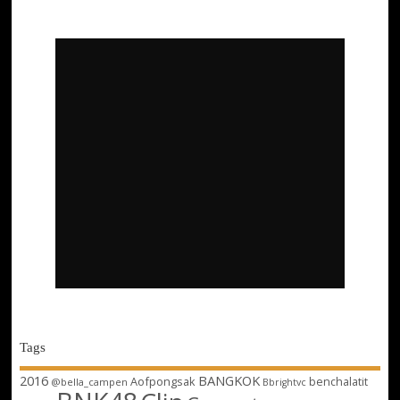
Tags
2016
BANGKOK
Aofpongsak
benchalatit
@bella_campen
Bbrightvc