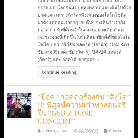
กราด มองโลกกันแบบพลุ่งพล่าน และเต็มไปด้วย
บาดแผล เพราะถ้าใครฟังเพลงของโลโมโซนิค
มาตั้งแต่ตอนเราอายุ 20 ต้นๆ จะเห็นว่าเรายัง
มองความรักที่ผิดหวังในแง่ลบอย่างเดียว” แต่
เพราะเพลงนี้เกิดขึ้นในวันที่สมาชิกทั้งสี่ของโลโม
โซนิค บอย-อริย์ธัช พลตาล (ร้องนำ), ป้อม-ฉัตร
ชัย งามสิริมงคลชัย (กีตาร์), ปิติ-ปิติ สหพงศ์
(กีตาร์) และ ออตโต้-ชาญเดช…
Continue Reading
“ป๊อด” กอดคอร้องกับ “สิงโต”
!!! พิสูจน์ความเก๋าทางดนตรี
ใน “GSB 2 TONE
CONCERT”
adminjiggaban
04/09/2017
Concert