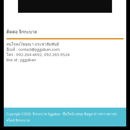
ติดต่อ จิกกะบาล
สนใจลงโฆษณา-ประชาสัมพันธ์
อีเมล์ : contact@jiggaban.com
โทร : 092-264-4692, 092-265-9524
line id : jiggaban
Copyright ©2026. จิกกะบาล Jiggaban - ขืนใจนำเสนอ ข้อมูล ข่าวสาร สบายๆ
สไตล์ จิกกะบาล