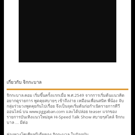
เกี่ยวกับ จิกกะบาล
จิกกะบาล.คอม เริ่มขึ้นครั้งแรกเมื่อ พ.ศ.2549 จากการเริ่มต้นแนวคิด
อยากดูรายการ พูดคุยสบายๆ เข้าถึงง่าย เหมือนเพื่อนสนิท พี่น้อง จับ
กลุ่มร่วมวงพูดคุยกันไปเรื่อย จึงเป็นจุดเริ่มต้นก่อกำเนิดรายการทีวี
ออนไลน์ บน www.jiggaban.com และได้ปล่อย teaser แรกของ
รายการบันเทิงแนวใหม่ยุค Hi-Speed Talk Show สบายๆสไตล์
จิกกะ
บาล … มีต่อ
ช่องทางโซเซียลมีเดียของ จิกกะบาล ในปัจจุบัน