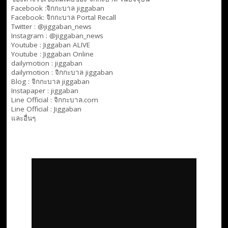
Facebook :
จิกกะบาล jiggaban
Facebook:
จิกกะบาล Portal Recall
Twitter : @jiggaban_news
Instagram : @jiggaban_news
Youtube :
Jiggaban ALIVE
Youtube :
Jiggaban Online
dailymotion :
jiggaban
dailymotion :
จิกกะบาล jiggaban
Blog :
จิกกะบาล jiggaban
Instapaper : jiggaban
Line Official :
จิกกะบาล.com
Line Official :
Jiggaban
และอื่นๆ