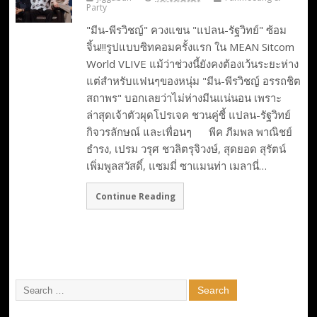
Party
"มีน-พีรวิชญ์" ควงแขน "แปลน-รัฐวิทย์" ซ้อม
จิ้น!!!รูปแบบซิทคอมครั้งแรก ใน MEAN Sitcom
World VLIVE แม้ว่าช่วงนี้ยังคงต้องเว้นระยะห่าง
แต่สำหรับแฟนๆของหนุ่ม "มีน-พีรวิชญ์ อรรถชิต
สถาพร" บอกเลยว่าไม่ห่างมีนแน่นอน เพราะ
ล่าสุดเจ้าตัวผุดโปรเจค ชวนคู่ซี้ แปลน-รัฐวิทย์
กิจวรลักษณ์ และเพื่อนๆ พีค ภีมพล พาณิชย์
ธํารง, เปรม วรุศ ชวลิตรุจิวงษ์, สุดยอด สุรัตน์
เพิ่มพูลสวัสดิ์, แซมมี่ ซาแมนท่า เมลานี่…
Continue Reading