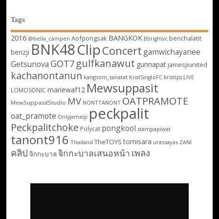
Tags
2016
BANGKOK
Aofpongsak
benchalatit
@bella_campen
Bbrightvc
BNK48
Clip
Concert
gamwichayanee
benzji
gulfkanawut
GOT7
Getsunova
gunnapat
jamesjiunited
kachanontanun
kangsom_tanatat
LIVE
KristSingtoFC
kristtps
Mewsuppasit
mariewaf12
LOMOSONIC
OATPRAMOTE
MV
MewSuppasitStudio
NONTTANONT
peckpalit
oat_pramote
Onlyjamesji
Peckpalitchoke
pongkool
Polycat
stampapiwat
tanont916
tomisara
TheTOYS
Thailand
urassayas
ZANI
คลิป
เพลง
จิกกะบาลเสนอหน้า
จิกกะบาล