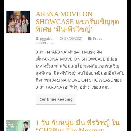
AR3NA MOVE ON
SHOWCASE แขกรับเชิญสุด
พิเศษ ‘มีน-พีรวิชญ์’
jiggaban
27/06/2021
Press
conference
3สาววง ‘AR3NA’ ค่าย411Music จัด
เต็ม‘AR3NA’ MOVE ON SHOWCASE ปล่อย
MV ครั้งแรก พร้อมเผยโปรเจคกับแขกรับเชิญ
สุดพิเศษ ‘มีน-พีรวิชญ์’ จบไปอย่างอิ่มอกอิ่มใจกับ
กิจกรรม AR3NA MOVE ON SHOWCASE ของ
3 สาว AR3NA (อารีน่า) อย่าง ‘เชอแตม’…
Continue Reading
1 วัน กับหนุ่ม มีน พีรวิชญ์ ใน
“CH3Plus The Moment: