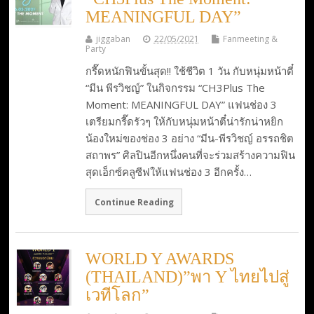
MEANINGFUL DAY”
jiggaban
22/05/2021
Fanmeeting &
Party
กรี๊ดหนักฟินขั้นสุด!! ใช้ชีวิต 1 วัน กับหนุ่มหน้าตี๋
“มีน พีรวิชญ์” ในกิจกรรม “CH3Plus The
Moment: MEANINGFUL DAY” แฟนช่อง 3
เตรียมกรี๊ดรัวๆ ให้กับหนุ่มหน้าตี๋น่ารักน่าหยิก
น้องใหม่ของช่อง 3 อย่าง “มีน-พีรวิชญ์ อรรถชิต
สถาพร” ศิลปินอีกหนึ่งคนที่จะร่วมสร้างความฟิน
สุดเอ็กซ์คลูซีฟให้แฟนช่อง 3 อีกครั้ง…
Continue Reading
WORLD Y AWARDS
(THAILAND)”พา Y ไทยไปสู่
เวทีโลก”