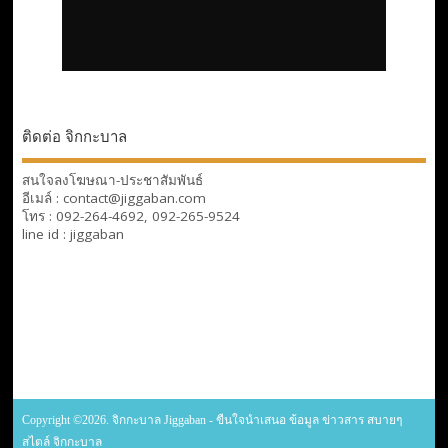
ติดต่อ จิกกะบาล
สนใจลงโฆษณา-ประชาสัมพันธ์
อีเมล์ : contact@jiggaban.com
โทร : 092-264-4692, 092-265-9524
line id : jiggaban
Copyright ©2026. จิกกะบาล Jiggaban - ขืนใจนำเสนอ ข้อมูล ข่าวสาร สบายๆ
สไตล์ จิกกะบาล