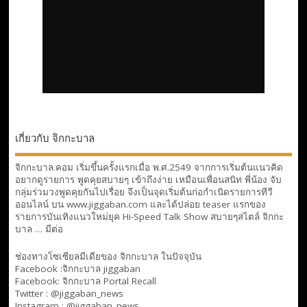
เกี่ยวกับ จิกกะบาล
จิกกะบาล.คอม เริ่มขึ้นครั้งแรกเมื่อ พ.ศ.2549 จากการเริ่มต้นแนวคิด
อยากดูรายการ พูดคุยสบายๆ เข้าถึงง่าย เหมือนเพื่อนสนิท พี่น้อง จับ
กลุ่มร่วมวงพูดคุยกันไปเรื่อย จึงเป็นจุดเริ่มต้นก่อกำเนิดรายการทีวี
ออนไลน์ บน www.jiggaban.com และได้ปล่อย teaser แรกของ
รายการบันเทิงแนวใหม่ยุค Hi-Speed Talk Show สบายๆสไตล์
จิกกะ
บาล … มีต่อ
ช่องทางโซเซียลมีเดียของ จิกกะบาล ในปัจจุบัน
Facebook :
จิกกะบาล jiggaban
Facebook:
จิกกะบาล Portal Recall
Twitter : @jiggaban_news
Instagram : @jiggaban_news