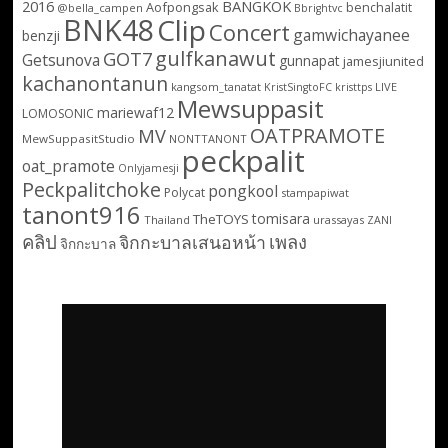
2016
BANGKOK
Aofpongsak
benchalatit
@bella_campen
Bbrightvc
BNK48
Clip
Concert
gamwichayanee
benzji
gulfkanawut
GOT7
Getsunova
gunnapat
jamesjiunited
kachanontanun
kangsom_tanatat
LIVE
KristSingtoFC
kristtps
Mewsuppasit
mariewaf12
LOMOSONIC
OATPRAMOTE
MV
MewSuppasitStudio
NONTTANONT
peckpalit
oat_pramote
Onlyjamesji
Peckpalitchoke
pongkool
Polycat
stampapiwat
tanont916
tomisara
TheTOYS
Thailand
urassayas
ZANI
คลิป
เพลง
จิกกะบาลเสนอหน้า
จิกกะบาล