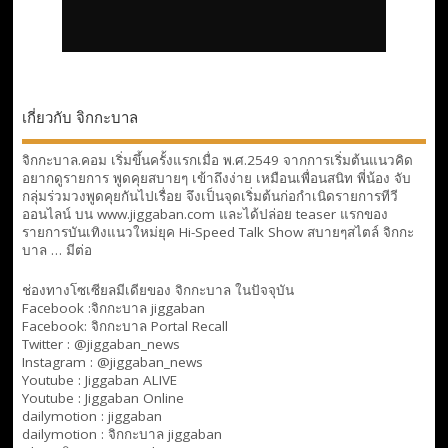
เกี่ยวกับ จิกกะบาล
จิกกะบาล.คอม เริ่มขึ้นครั้งแรกเมื่อ พ.ศ.2549 จากการเริ่มต้นแนวคิด
อยากดูรายการ พูดคุยสบายๆ เข้าถึงง่าย เหมือนเพื่อนสนิท พี่น้อง จับ
กลุ่มร่วมวงพูดคุยกันไปเรื่อย จึงเป็นจุดเริ่มต้นก่อกำเนิดรายการทีวี
ออนไลน์ บน www.jiggaban.com และได้ปล่อย teaser แรกของ
รายการบันเทิงแนวใหม่ยุค Hi-Speed Talk Show สบายๆสไตล์
จิกกะ
บาล … มีต่อ
ช่องทางโซเซียลมีเดียของ จิกกะบาล ในปัจจุบัน
Facebook :
จิกกะบาล jiggaban
Facebook:
จิกกะบาล Portal Recall
Twitter : @jiggaban_news
Instagram : @jiggaban_news
Youtube :
Jiggaban ALIVE
Youtube :
Jiggaban Online
dailymotion :
jiggaban
dailymotion :
จิกกะบาล jiggaban