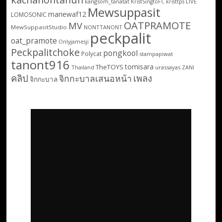
kangsom_tanatat
LIVE
KristSingtoFC
kristtps
Mewsuppasit
mariewaf12
LOMOSONIC
OATPRAMOTE
MV
MewSuppasitStudio
NONTTANONT
peckpalit
oat_pramote
Onlyjamesji
Peckpalitchoke
pongkool
Polycat
stampapiwat
tanont916
tomisara
TheTOYS
Thailand
urassayas
ZANI
คลิป
เพลง
จิกกะบาลเสนอหน้า
จิกกะบาล