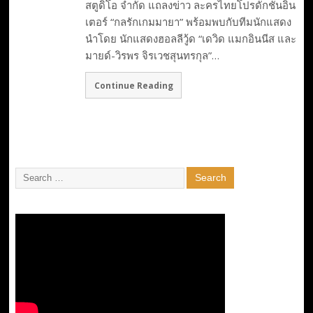
สตูดิโอ จำกัด แถลงข่าว ละครไทยโปรดักชั่นอิน
เตอร์ “กลรักเกมมายา” พร้อมพบกับทีมนักแสดง
นำโดย นักแสดงฮอลลีวู้ด “เดวิด แมกอินนีส และ
มายด์-วิรพร จิรเวชสุนทรกุล”…
Continue Reading