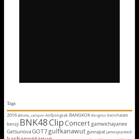
Tags
2016
BANGKOK
Aofpongsak
benchalatit
@bella_campen
Bbrightvc
BNK48
Clip
Concert
gamwichayanee
benzji
gulfkanawut
GOT7
Getsunova
gunnapat
jamesjiunited
kachanontanun