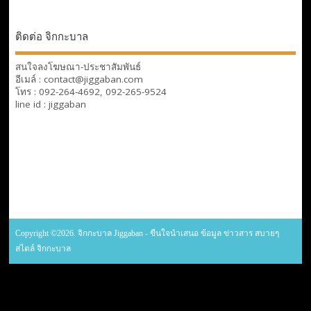
ติดต่อ จิกกะบาล
สนใจลงโฆษณา-ประชาสัมพันธ์
อีเมล์ : contact@jiggaban.com
โทร : 092-264-4692, 092-265-9524
line id : jiggaban
Copyright ©2026. จิกกะบาล Jiggaban - ขืนใจนำเสนอ ข้อมูล ข่าวสาร สบายๆ
สไตล์ จิกกะบาล