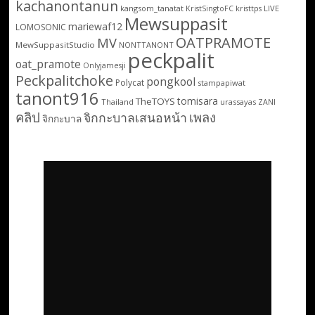
kachanontanun
kangsom_tanatat
LIVE
KristSingtoFC
kristtps
Mewsuppasit
mariewaf12
LOMOSONIC
OATPRAMOTE
MV
MewSuppasitStudio
NONTTANONT
peckpalit
oat_pramote
Onlyjamesji
Peckpalitchoke
pongkool
Polycat
stampapiwat
tanont916
tomisara
TheTOYS
Thailand
urassayas
ZANI
คลิป
เพลง
จิกกะบาลเสนอหน้า
จิกกะบาล