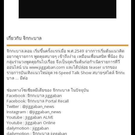
เกี่ยวกับ จิกกะบาล
จิกกะบาล.คอม เริ่มขึ้นครั้งแรกเมื่อ พ.ศ.2549 จากการเริ่มต้นแนวคิด
อยากดูรายการ พูดคุยสบายๆ เข้าถึงง่าย เหมือนเพื่อนสนิท พี่น้อง จับ
กลุ่มร่วมวงพูดคุยกันไปเรื่อย จึงเป็นจุดเริ่มต้นก่อกำเนิดรายการทีวี
ออนไลน์ บน www.jiggaban.com และได้ปล่อย teaser แรกของ
รายการบันเทิงแนวใหม่ยุค Hi-Speed Talk Show สบายๆสไตล์
จิกกะ
บาล … มีต่อ
ช่องทางโซเซียลมีเดียของ จิกกะบาล ในปัจจุบัน
Facebook :
จิกกะบาล jiggaban
Facebook:
จิกกะบาล Portal Recall
Twitter : @jiggaban_news
Instagram : @jiggaban_news
Youtube :
Jiggaban ALIVE
Youtube :
Jiggaban Online
dailymotion :
jiggaban
dailymotion :
จิกกะบาล jiggaban