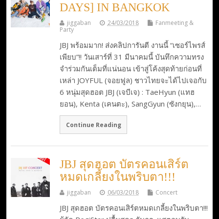
DAYS] IN BANGKOK
jiggaban
24/03/2018
Fanmeeting &
Party
JBJ พร้อมมาก! ส่งคลิปการันตี งานนี้ “เซอร์ไพรส์
เพียบ”!! วันเสาร์ที่ 31 มีนาคมนี้ บันทึกความทรง
จำร่วมกันเต็มที่แน่นอน เข้าสู่โค้งสุดท้ายก่อนที่
เหล่า JOYFUL (จอยฟูล) ชาวไทยจะได้ไปเจอกับ
6 หนุ่มสุดฮอต JBJ (เจบีเจ) : TaeHyun (แทฮ
ยอน), Kenta (เคนตะ), SangGyun (ซังกยุน),…
Continue Reading
JBJ สุดฮอต บัตรคอนเสิร์ต
หมดเกลี้ยงในพริบตา!!!
jiggaban
06/03/2018
Concert
JBJ สุดฮอต บัตรคอนเสิร์ตหมดเกลี้ยงในพริบตา!!!