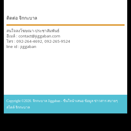
ติดต่อ จิกกะบาล
สนใจลงโฆษณา-ประชาสัมพันธ์
อีเมล์ : contact@jiggaban.com
โทร : 092-264-4692, 092-265-9524
line id : jiggaban
Copyright ©2026. จิกกะบาล Jiggaban - ขืนใจนำเสนอ ข้อมูล ข่าวสาร สบายๆ
สไตล์ จิกกะบาล