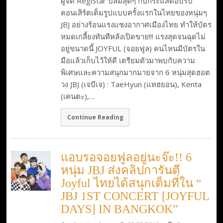
ผู้จัด RegiStar ปลื้มสุดๆ กับกระแสตอบรับ
คอนเสิร์ตเต็มรูปแบบครั้งแรกในไทยของหนุ่มๆ
JBJ อย่างร้อนแรงแซงอากาศเมืองไทย ทำให้บัตร
หมดเกลี้ยงทันทีหลังเปิดขาย!!! แรงสุดจนฉุดไม่
อยู่ขนาดนี้ JOYFUL (จอยฟูล) คนไหนมีบัตรใน
มือแล้วเก็บไว้ให้ดี เตรียมตัวมาพบกับความ
พิเศษและความสนุกมากมายจาก 6 หนุ่มสุดฮอต
วง JBJ (เจบีเจ) : TaeHyun (แทฮยอน), Kenta
(เคนตะ),…
Continue Reading
แอบรอจอยฟูลอยู่นะจ๊ะ!! 6
หนุ่ม JBJ ส่งคลิปการันตี
Joyful ไทยได้สนุกเต็มที่ใน “
JBJ 1ST CONCERT [JOYFUL
DAYS] IN BANGKOK”