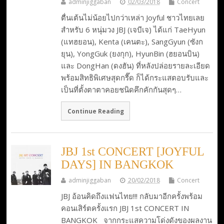
adminjiggaban
02/03/2018
Concert
ตื่นเต้นไม่น้อยไปกว่าเหล่า Joyful ชาวไทยเลย
สำหรับ 6 หนุ่มวง JBJ (เจบีเจ) ได้แก่ TaeHyun
(แทฮยอน), Kenta (เคนตะ), SangGyun (ซังก
ยุน), YongGuk (ยงกุก), HyunBin (ฮยอนบิน)
และ DongHan (ดงฮัน) ที่หลังปล่อยรายละเอียด
พร้อมสิทธิพิเศษสุดกรี๊ด ก็ได้กระแสตอบรับและ
เป็นที่ตั้งตาตาคอยชนิดคึกคักกันสุดๆ…
Continue Reading
JBJ 1st CONCERT [JOYFUL
DAYS] IN BANGKOK
adminjiggaban
20/02/2018
Concert
JBJ อ้อนคิดถึงแฟนไทย!!! กลับมาอีกครั้งพร้อม
คอนเสิร์ตครั้งแรก JBJ 1st CONCERT IN
BANGKOK จากกระแสความโด่งดังของผลงาน