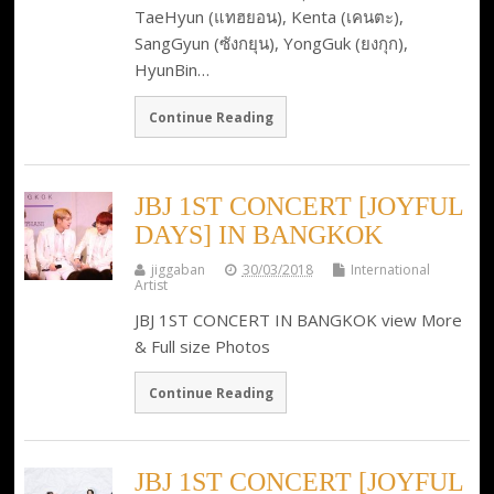
TaeHyun (แทฮยอน), Kenta (เคนตะ),
SangGyun (ซังกยุน), YongGuk (ยงกุก),
HyunBin…
Continue Reading
JBJ 1ST CONCERT [JOYFUL
DAYS] IN BANGKOK
jiggaban
30/03/2018
International
Artist
JBJ 1ST CONCERT IN BANGKOK view More
& Full size Photos
Continue Reading
JBJ 1ST CONCERT [JOYFUL