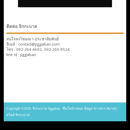
ติดต่อ จิกกะบาล
สนใจลงโฆษณา-ประชาสัมพันธ์
อีเมล์ : contact@jiggaban.com
โทร : 092-264-4692, 092-265-9524
line id : jiggaban
Copyright ©2026. จิกกะบาล Jiggaban - ขืนใจนำเสนอ ข้อมูล ข่าวสาร สบายๆ
สไตล์ จิกกะบาล