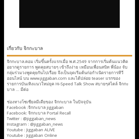
เกี่ยวกับ จิกกะบาล
จิกกะบาล.คอม เริ่มขึ้นครั้งแรกเมื่อ พ.ศ.2549 จากการเริ่มต้นแนวคิด
อยากดูรายการ พูดคุยสบายๆ เข้าถึงง่าย เหมือนเพื่อนสนิท พี่น้อง จับ
กลุ่มร่วมวงพูดคุยกันไปเรื่อย จึงเป็นจุดเริ่มต้นก่อกำเนิดรายการทีวี
ออนไลน์ บน www.jiggaban.com และได้ปล่อย teaser แรกของ
รายการบันเทิงแนวใหม่ยุค Hi-Speed Talk Show สบายๆสไตล์
จิกกะ
บาล … มีต่อ
ช่องทางโซเซียลมีเดียของ จิกกะบาล ในปัจจุบัน
Facebook :
จิกกะบาล jiggaban
Facebook:
จิกกะบาล Portal Recall
Twitter : @jiggaban_news
Instagram : @jiggaban_news
Youtube :
Jiggaban ALIVE
Youtube :
Jiggaban Online