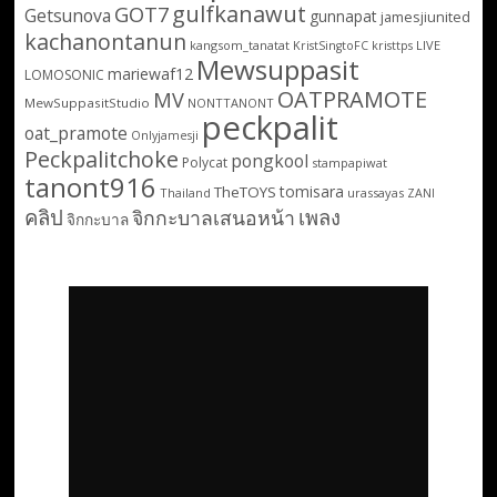
gulfkanawut
GOT7
Getsunova
gunnapat
jamesjiunited
kachanontanun
kangsom_tanatat
LIVE
KristSingtoFC
kristtps
Mewsuppasit
mariewaf12
LOMOSONIC
OATPRAMOTE
MV
MewSuppasitStudio
NONTTANONT
peckpalit
oat_pramote
Onlyjamesji
Peckpalitchoke
pongkool
Polycat
stampapiwat
tanont916
tomisara
TheTOYS
Thailand
urassayas
ZANI
คลิป
เพลง
จิกกะบาลเสนอหน้า
จิกกะบาล