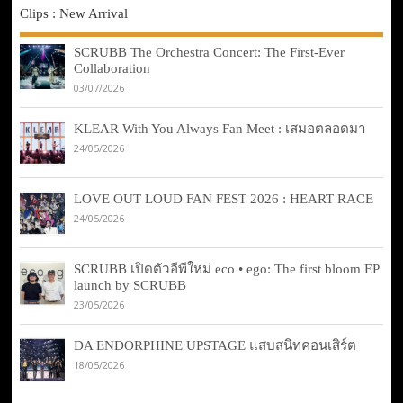
Clips : New Arrival
SCRUBB The Orchestra Concert: The First-Ever
Collaboration
03/07/2026
KLEAR With You Always Fan Meet : เสมอตลอดมา
24/05/2026
LOVE OUT LOUD FAN FEST 2026 : HEART RACE
24/05/2026
SCRUBB เปิดตัวอีพีใหม่ eco • ego: The first bloom EP
launch by SCRUBB
23/05/2026
DA ENDORPHINE UPSTAGE แสบสนิทคอนเสิร์ต
18/05/2026