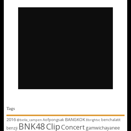
Tags
2016
BANGKOK
Aofpongsak
benchalatit
@bella_campen
Bbrightvc
BNK48
Clip
Concert
gamwichayanee
benzji