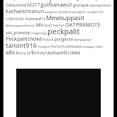
gulfkanawut
GOT7
Getsunova
gunnapat
jamesjiunited
kachanontanun
kangsom_tanatat
LIVE
KristSingtoFC
kristtps
Mewsuppasit
mariewaf12
LOMOSONIC
OATPRAMOTE
MV
MewSuppasitStudio
NONTTANONT
peckpalit
oat_pramote
Onlyjamesji
Peckpalitchoke
pongkool
Polycat
stampapiwat
tanont916
tomisara
TheTOYS
Thailand
urassayas
ZANI
คลิป
เพลง
จิกกะบาลเสนอหน้า
จิกกะบาล