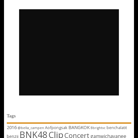
Tags
2016
BANGKOK
Aofpongsak
benchalatit
@bella_campen
Bbrightvc
BNK48
Clip
Concert
gamwichayanee
benzji