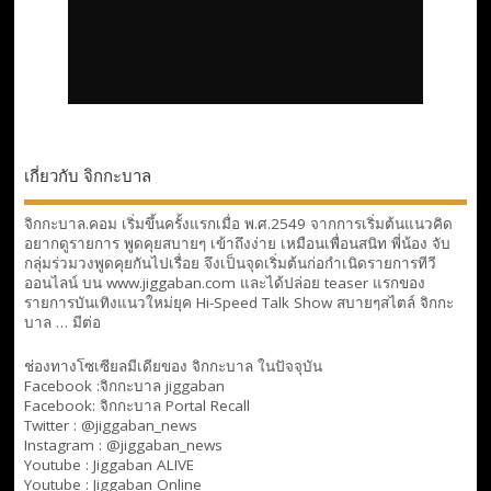
เกี่ยวกับ จิกกะบาล
จิกกะบาล.คอม เริ่มขึ้นครั้งแรกเมื่อ พ.ศ.2549 จากการเริ่มต้นแนวคิด
อยากดูรายการ พูดคุยสบายๆ เข้าถึงง่าย เหมือนเพื่อนสนิท พี่น้อง จับ
กลุ่มร่วมวงพูดคุยกันไปเรื่อย จึงเป็นจุดเริ่มต้นก่อกำเนิดรายการทีวี
ออนไลน์ บน www.jiggaban.com และได้ปล่อย teaser แรกของ
รายการบันเทิงแนวใหม่ยุค Hi-Speed Talk Show สบายๆสไตล์
จิกกะ
บาล … มีต่อ
ช่องทางโซเซียลมีเดียของ จิกกะบาล ในปัจจุบัน
Facebook :
จิกกะบาล jiggaban
Facebook:
จิกกะบาล Portal Recall
Twitter : @jiggaban_news
Instagram : @jiggaban_news
Youtube :
Jiggaban ALIVE
Youtube :
Jiggaban Online