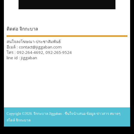
ติดต่อ จิกกะบาล
สนใจลงโฆษณา-ประชาสัมพันธ์
อีเมล์ : contact@jiggaban.com
โทร : 092-264-4692, 092-265-9524
line id : jiggaban
Copyright ©2026. จิกกะบาล Jiggaban - ขืนใจนำเสนอ ข้อมูล ข่าวสาร สบายๆ
สไตล์ จิกกะบาล