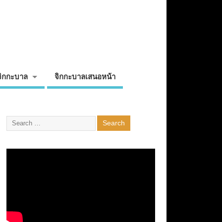
จิกกะบาล
จิกกะบาลเสนอหน้า