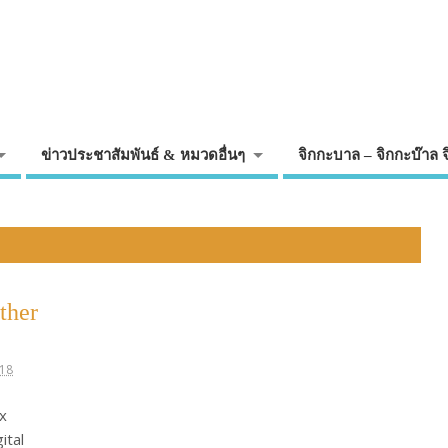
ข่าวประชาสัมพันธ์ & หมวดอื่นๆ
จิกกะบาล – จิกกะบ๊าล 
ther
018
x
ital