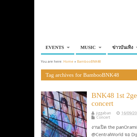
EVENTS
MUSIC
ข่าวบันเทิง
You are here:
Home
»
BambooBNK48
Tag archives for BambooBNK48
BNK48 1st 2ge
concert
jiggaban
16/09/2
Concert
งานเปิด the panOrami
@CentralWorld จอ Dig