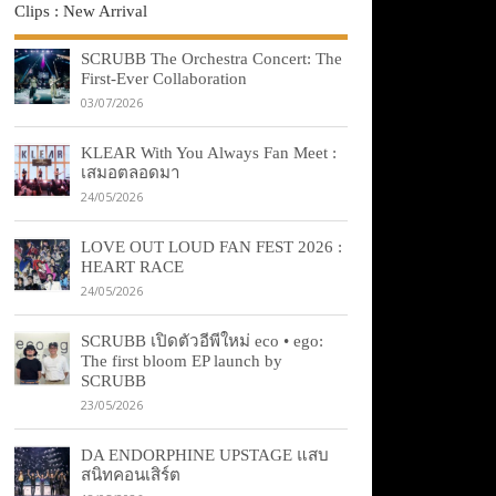
Clips : New Arrival
SCRUBB The Orchestra Concert: The
First-Ever Collaboration
03/07/2026
KLEAR With You Always Fan Meet :
เสมอตลอดมา
24/05/2026
LOVE OUT LOUD FAN FEST 2026 :
HEART RACE
24/05/2026
SCRUBB เปิดตัวอีพีใหม่ eco • ego:
The first bloom EP launch by
SCRUBB
23/05/2026
DA ENDORPHINE UPSTAGE แสบ
สนิทคอนเสิร์ต