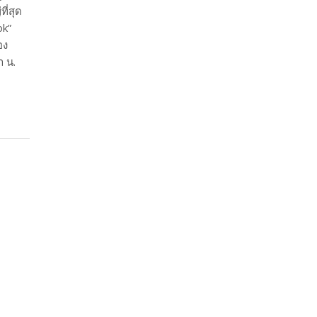
ที่สุด
ok”
อง
า น.