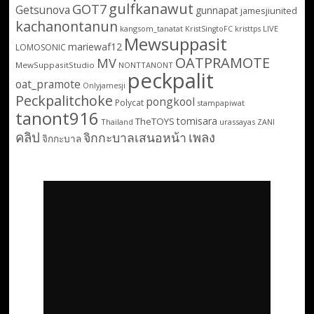
gulfkanawut
GOT7
Getsunova
gunnapat
jamesjiunited
kachanontanun
kangsom_tanatat
LIVE
KristSingtoFC
kristtps
Mewsuppasit
mariewaf12
LOMOSONIC
OATPRAMOTE
MV
MewSuppasitStudio
NONTTANONT
peckpalit
oat_pramote
Onlyjamesji
Peckpalitchoke
pongkool
Polycat
stampapiwat
tanont916
tomisara
TheTOYS
Thailand
urassayas
ZANI
คลิป
เพลง
จิกกะบาลเสนอหน้า
จิกกะบาล