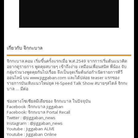
เกี่ยวกับ จิกกะบาล
จิกกะบาล.คอม เริ่มขึ้นครั้งแรกเมื่อ พ.ศ.2549 จากการเริ่มต้นแนวคิด
อยากดูรายการ พูดคุยสบายๆ เข้าถึงง่าย เหมือนเพื่อนสนิท พี่น้อง จับ
กลุ่มร่วมวงพูดคุยกันไปเรื่อย จึงเป็นจุดเริ่มต้นก่อกำเนิดรายการทีวี
ออนไลน์ บน www.jiggaban.com และได้ปล่อย teaser แรกของ
รายการบันเทิงแนวใหม่ยุค Hi-Speed Talk Show สบายๆสไตล์
จิกกะ
บาล … มีต่อ
ช่องทางโซเซียลมีเดียของ จิกกะบาล ในปัจจุบัน
Facebook :
จิกกะบาล jiggaban
Facebook:
จิกกะบาล Portal Recall
Twitter : @jiggaban_news
Instagram : @jiggaban_news
Youtube :
Jiggaban ALIVE
Youtube :
Jiggaban Online