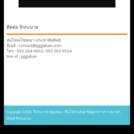
ติดต่อ จิกกะบาล
สนใจลงโฆษณา-ประชาสัมพันธ์
อีเมล์ : contact@jiggaban.com
โทร : 092-264-4692, 092-265-9524
line id : jiggaban
Copyright ©2026. จิกกะบาล Jiggaban - ขืนใจนำเสนอ ข้อมูล ข่าวสาร สบายๆ
สไตล์ จิกกะบาล