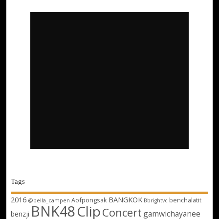
Tags
2016
BANGKOK
Aofpongsak
benchalatit
@bella_campen
Bbrightvc
BNK48
Clip
Concert
gamwichayanee
benzji