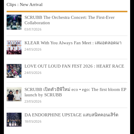
Clips : New Arrival
SCRUBB The Orchestra Concert: The First-Ever
Collaboration
03/07/2026
KLEAR With You Always Fan Meet : เสมอตลอดมา
24/05/2026
LOVE OUT LOUD FAN FEST 2026 : HEART RACE
24/05/2026
SCRUBB เปิดตัวอีพีใหม่ eco • ego: The first bloom EP
launch by SCRUBB
23/05/2026
DA ENDORPHINE UPSTAGE แสบสนิทคอนเสิร์ต
18/05/2026