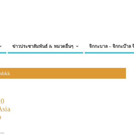
ข่าวประชาสัมพันธ์ & หมวดอื่นๆ
จิกกะบาล – จิกกะบ๊าล 
inbkk
20
Asia
n
020