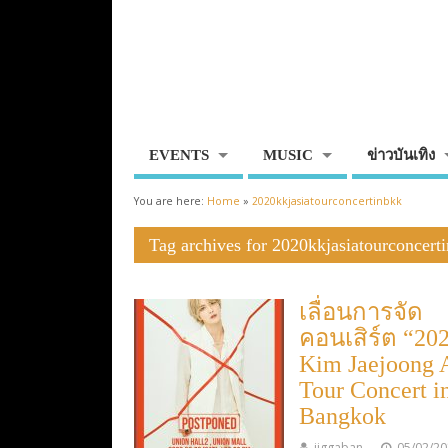
EVENTS
MUSIC
ข่าวบันเทิง
You are here:
Home
»
2020kkjasiatourconcertinbkk
Tag archives for 2020kkjasiatourconcert
เลื่อนการจัด
คอนเสิร์ต “20
Kim Jaejoong 
Tour Concert i
Bangkok
jiggaban
05/02/2