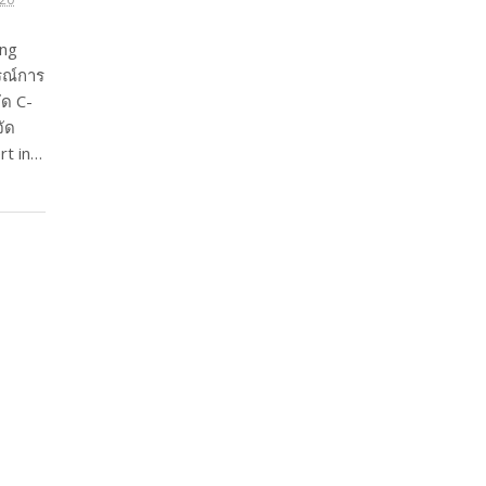
ong
รณ์การ
ัด C-
จัด
rt in…