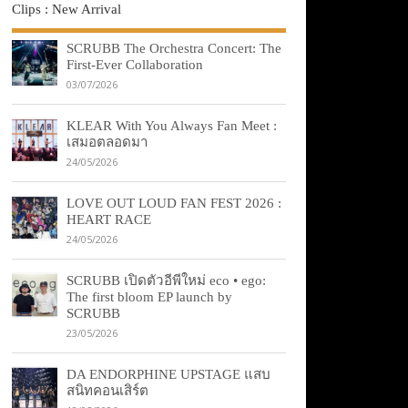
Clips : New Arrival
SCRUBB The Orchestra Concert: The
First-Ever Collaboration
03/07/2026
KLEAR With You Always Fan Meet :
เสมอตลอดมา
24/05/2026
LOVE OUT LOUD FAN FEST 2026 :
HEART RACE
24/05/2026
SCRUBB เปิดตัวอีพีใหม่ eco • ego:
The first bloom EP launch by
SCRUBB
23/05/2026
DA ENDORPHINE UPSTAGE แสบ
สนิทคอนเสิร์ต