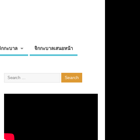
จิกกะบาล
จิกกะบาลเสนอหน้า