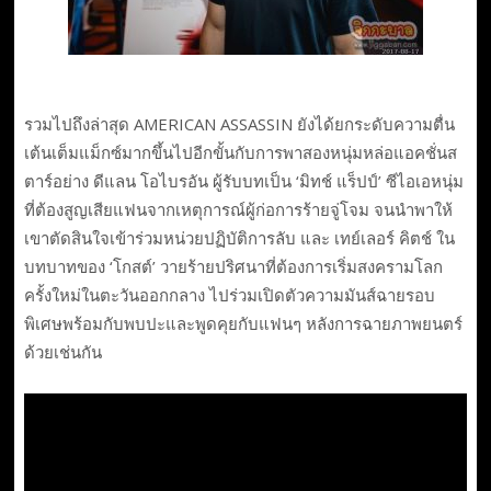
รวมไปถึงล่าสุด AMERICAN ASSASSIN ยังได้ยกระดับความตื่น
เต้นเต็มแม็กซ์มากขึ้นไปอีกขั้นกับการพาสองหนุ่มหล่อแอคชั่นส
ตาร์อย่าง ดีแลน โอไบรอัน ผู้รับบทเป็น ‘มิทช์ แร็ปป์’ ซีไอเอหนุ่ม
ที่ต้องสูญเสียแฟนจากเหตุการณ์ผู้ก่อการร้ายจู่โจม จนนำพาให้
เขาตัดสินใจเข้าร่วมหน่วยปฏิบัติการลับ และ เทย์เลอร์ คิตช์ ใน
บทบาทของ ‘โกสต์’ วายร้ายปริศนาที่ต้องการเริ่มสงครามโลก
ครั้งใหม่ในตะวันออกกลาง ไปร่วมเปิดตัวความมันส์ฉายรอบ
พิเศษพร้อมกับพบปะและพูดคุยกับแฟนๆ หลังการฉายภาพยนตร์
ด้วยเช่นกัน