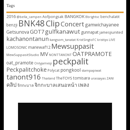
Tags
2016
BANGKOK
Aofpongsak
benchalatit
@bella_campen
Bbrightvc
BNK48
Clip
Concert
gamwichayanee
benzji
gulfkanawut
GOT7
Getsunova
gunnapat
jamesjiunited
kachanontanun
kangsom_tanatat
LIVE
KristSingtoFC
kristtps
Mewsuppasit
mariewaf12
LOMOSONIC
OATPRAMOTE
MV
MewSuppasitStudio
NONTTANONT
peckpalit
oat_pramote
Onlyjamesji
Peckpalitchoke
pongkool
Polycat
stampapiwat
tanont916
tomisara
TheTOYS
Thailand
urassayas
ZANI
คลิป
เพลง
จิกกะบาลเสนอหน้า
จิกกะบาล