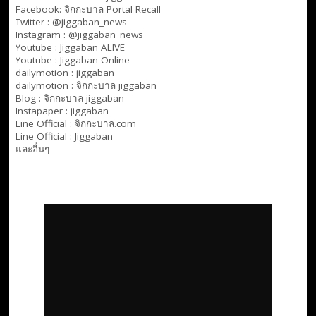
Facebook:
จิกกะบาล Portal Recall
Twitter : @jiggaban_news
Instagram : @jiggaban_news
Youtube :
Jiggaban ALIVE
Youtube :
Jiggaban Online
dailymotion :
jiggaban
dailymotion :
จิกกะบาล jiggaban
Blog :
จิกกะบาล jiggaban
Instapaper : jiggaban
Line Official :
จิกกะบาล.com
Line Official :
Jiggaban
และอื่นๆ