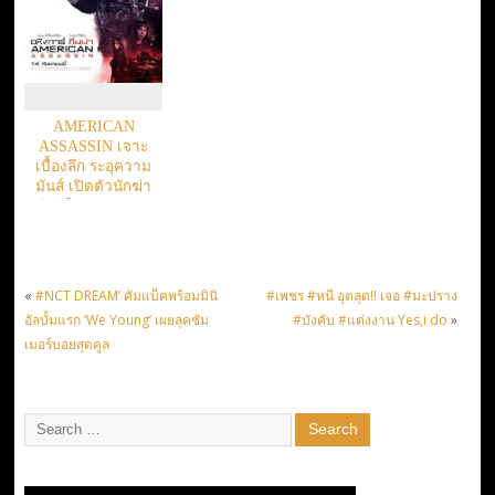
AMERICAN
ASSASSIN เจาะ
เบื้องลึก ระอุความ
มันส์ เปิดตัวนักฆ่า
เลือดใหม่ ลุยปฏิบัติ
การลับเดือดโลก
«
#NCT DREAM’ คัมแบ็คพร้อมมินิ
#เพชร #หนี อุตลุด!! เจอ #มะปราง
อัลบั้มแรก ‘We Young’ เผยลุคซัม
#บังคับ #แต่งงาน Yes,i do
»
เมอร์บอยสุดคูล