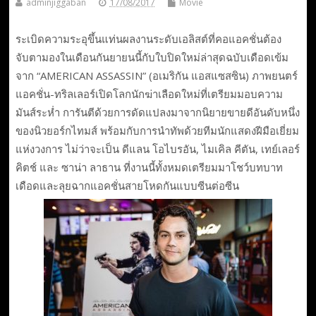
adminjiggaban
17/08/2017
Movie
ระเบิดความระอุขึ้นแท่นผลงานระดับเอลิสต์ที่คอแอคชั่นต้อง
จับตามองในเดือนกันยายนนี้กับใบปิดใหม่ล่าสุดฉบับเดือดเข้ม
จาก “AMERICAN ASSASSIN” (อเมริกัน แอสแซสซิน) ภาพยนตร์
แอคชั่น-ทริลเลอร์เปิดโลกนักฆ่าเลือดใหม่ที่เตรียมมอบความ
มันส์ระห่ำ การันตีด้วยการดัดแปลงมาจากนิยายขายดีอันดับหนึ่ง
ของนิวยอร์กไทมส์ พร้อมกับการนำทัพด้วยทีมนักแสดงฝีมือเยี่ยม
แห่งวงการ ไม่ว่าจะเป็น ดีแลน โอไบรอัน, ไมเคิล คีตัน, เทย์เลอร์
คิตช์ และ ซาน่า ลาธาน ที่งานนี้ทั้งหมดเตรียมมาโชว์บทบาท
เดือดและลุยฉากแอคชั่นสายโหดกันแบบซีนต่อซีน