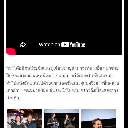
“เราได้อดีตหน่วยซีลและผู้เชี่ยวชาญด้านการทหารอื่นๆ มาช่วย
ฝึกซ้อมและสอนเทคนิคต่างๆ มากมายให้เราครับ ซึ่งมันช่วย
ทำให้หนังอัดแน่นไปด้วยฉากแอคชั่นและดูสมจริงมากขึ้นหลาย
เท่าตัว” – หนุ่มมากฝีมือ ดีแลน โอไบรอัน กล่าวถึงเบื้องหลังการ
ถ่ายทำ