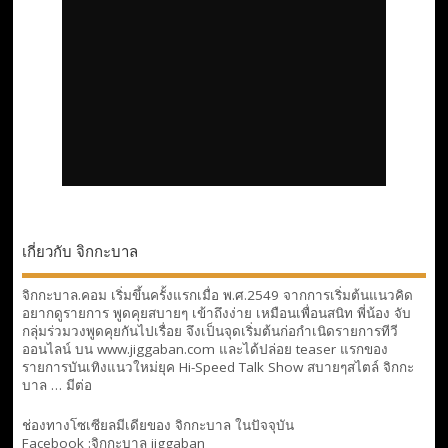
เกี่ยวกับ จิกกะบาล
จิกกะบาล.คอม เริ่มขึ้นครั้งแรกเมื่อ พ.ศ.2549 จากการเริ่มต้นแนวคิด
อยากดูรายการ พูดคุยสบายๆ เข้าถึงง่าย เหมือนเพื่อนสนิท พี่น้อง จับ
กลุ่มร่วมวงพูดคุยกันไปเรื่อย จึงเป็นจุดเริ่มต้นก่อกำเนิดรายการทีวี
ออนไลน์ บน www.jiggaban.com และได้ปล่อย teaser แรกของ
รายการบันเทิงแนวใหม่ยุค Hi-Speed Talk Show สบายๆสไตล์
จิกกะ
บาล … มีต่อ
ช่องทางโซเซียลมีเดียของ จิกกะบาล ในปัจจุบัน
Facebook :
จิกกะบาล jiggaban