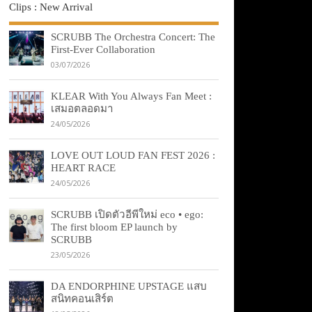
Clips : New Arrival
SCRUBB The Orchestra Concert: The
First-Ever Collaboration
03/07/2026
KLEAR With You Always Fan Meet :
เสมอตลอดมา
24/05/2026
LOVE OUT LOUD FAN FEST 2026 :
HEART RACE
24/05/2026
SCRUBB เปิดตัวอีพีใหม่ eco • ego:
The first bloom EP launch by
SCRUBB
23/05/2026
DA ENDORPHINE UPSTAGE แสบ
สนิทคอนเสิร์ต