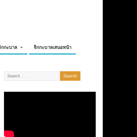
จิกกะบาล
จิกกะบาลเสนอหน้า