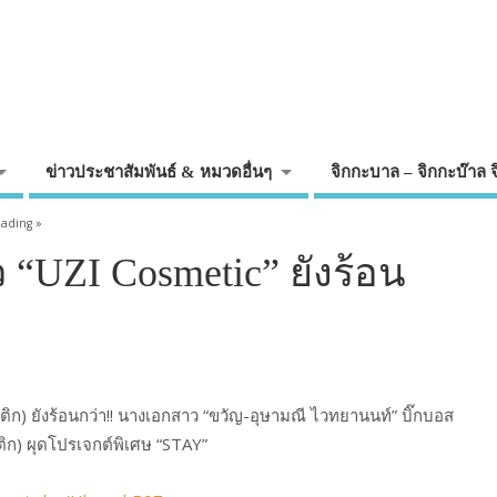
ข่าวประชาสัมพันธ์ & หมวดอื่นๆ
จิกกะบาล – จิกกะบ๊าล 
eading »
้ว “UZI Cosmetic” ยังร้อน
เมติก) ยังร้อนกว่า!! นางเอกสาว “ขวัญ-อุษามณี ไวทยานนท์” บิ๊กบอส
ติก) ผุดโปรเจกต์พิเศษ “STAY”