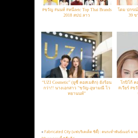
#ขวัญ #นนท์ #หนึ่งetc Top Thai Brands
โดม ปกรณ์
2018 สปป.ลาว
39 ข
“UZI Cosmetic” (ยูซี่ คอสเมติก) ยังร้อน
โกปิโก้ คอ
กว่า!! นางเอกสาว “ขวัญ-อุษามณี ไว
#เวียร์ #ข
ทยานนท์”
«
Fabricated City (แฟบริเคเต็ด ซิตี้) : คนระห่ำพันธ์เมอร์ ฉาย