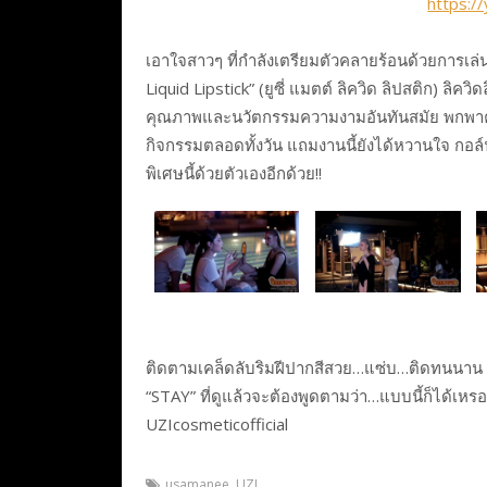
https:
เอาใจสาวๆ ที่กำลังเตรียมตัวคลายร้อนด้วยการเล
Liquid Lipstick” (ยูซี่ แมตต์ ลิควิด ลิปสติก) ลิค
คุณภาพและนวัตกรรมความงามอันทันสมัย พกพาคว
กิจกรรมตลอดทั้งวัน แถมงานนี้ยังได้หวานใจ กอล
พิเศษนี้ด้วยตัวเองอีกด้วย!!
ติดตามเคล็ดลับริมฝีปากสีสวย…แซ่บ…ติดทนนาน แ
“STAY” ที่ดูแล้วจะต้องพูดตามว่า…แบบนี้ก็ได้เหร
UZIcosmeticofficial
usamanee
,
UZI