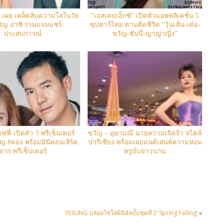
 เผย เคล็ดลับความใสในวัย
“เอสเคปเอ็กซ์” เปิดตัวแอพพลิเคชั่น 5
วัญ อาชิ ร่วมแจมแชร์
ซุปตาร์ไทย ตามติดชีวิต “วุ้นเส้น-เต๋อ-
ประสบการณ์
ขวัญ-ซันนี่-ญาญ่าญิ๋ง”
ฟฟี่ เปิดตัว 3 พรีเซ็นเตอร์
ขวัญ – อุษามณี ฉายความเจิดจ้า สไตล์
วัญ #ตอง พร้อมมินิคอนเสิร์ต
ปารีเซียง พร้อมเผยมนต์เสน่ห์ความหอม
จาก พรีเซ็นเตอร์
หรูบั่บยาวนาน
YESUNG ปล่อยโซโล่มินิอัลบั้มชุดที่ 2 ‘Spring Falling’
»