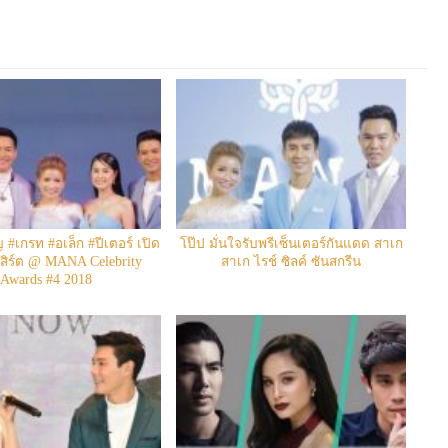
 #เกรท #อเล็ก #ปีเตอร์ เปิด
โป๊ป มั่นใจรับพรีเซ็นเตอร์กันแดด สาเก
เสิร์ต @ MANA Celebrity
สาเก ไรช์ ซิลค์ ซันสกรีน
Awards #4 2018