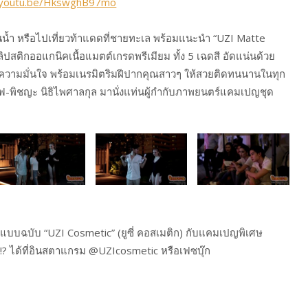
//youtu.be/HkswghB97mo
่นน้ำ หรือไปเที่ยวท้าแดดที่ชายทะเล พร้อมแนะนำ “UZI Matte
วิดลิปสติกออแกนิคเนื้อแมตต์เกรดพรีเมียม ทั้ง 5 เฉดสี อัดแน่นด้วย
ามมั่นใจ พร้อมเนรมิตริมฝีปากคุณสาวๆ ให้สวยติดทนนานในทุก
์ฟ-พิชญะ นิธิไพศาลกุล มานั่งแท่นผู้กำกับภาพยนตร์แคมเปญชุด
บบฉบับ “UZI Cosmetic” (ยูซี่ คอสเมติก) กับแคมเปญพิเศษ
อ!? ได้ที่อินสตาแกรม @UZIcosmetic หรือเฟซบุ๊ก