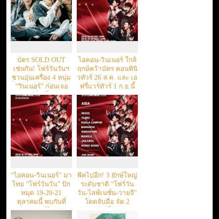
บัตร SOLD OUT
ไอคอน-วินเนอร์ ใกล้
เช่นกัน! โฟร์วันวันฯ
ฤกษ์คว้าบัตร คอนทินิ
ชวนอุ่นเครื่อง 4 หนุ่ม
วทัวร์ 26 ส.ค. และ เอ
“วินเนอร์” ก่อนเจอ
ฟรี่แวร์ทัวร์ 1 ก.ย.นี้
เวอร์ชั่นเต็ม 21
ต.ค.นี้
“ไอคอน-วินเนอร์” มา
พีคไปอีก! 3 ยักษ์ใหญ่
ไทย “โฟร์วันวัน” ปัก
ระดับชาติ “โฟร์วัน
หมุด 19-20-21
วัน-ไลฟ์เนชั่น-วายจี”
ตุลาคมนี้ พบกันที่
โดดจับมือ จัด 2
ธันเดอร์โดม
คอนเสิร์ตเต็มรูปแบบ