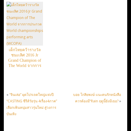
#Kpop #Fantival
2017”
เด็กไทยคว้ารางวัล
ชนะเลิศ 2016 Jr
Grand Champion of
The World จากการ
ประกวด World
championships
performing arts
(WCOPA)
«
“จินเล่อ” ผุดโปรเจคใหญ่แห่งปี
บอย โกสิยพงษ์ แนะคนรักหนังสือ
“CASTING ซีรีส์วัยรุ่น 4เรื่อง4ภาค”
ควรต้องมี“Rain ฤดูนี้ยังมีเธอ?
»
เลือกเฟ้นหนุ่มสาวรุ่นใหม่ สู่วงการ
บันเทิง