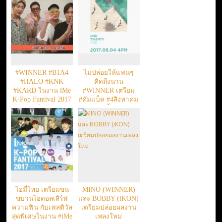
“ไอคอน-วินเนอร์”
ดับเบิลความพีคที่
ไทย!!
#WINNER #B1A4
ไม่ปล่อยให้แฟนๆ
#HALO #KNK
คิดถึงนาน
#KARD ในงาน iMe
#WINNER เตรียม
K-Pop Fantival 2017
#คัมแบ็ค #4สิงหาคม
เสาร์หน้า!!
นี้!
ไอมี่ไทย เตรียมขน
MINO (WINNER)
ขบวนไอดอลเสิร์ฟ
และ BOBBY (iKON)
ความฟิน กับเฟสติวัล
เตรียมปล่อยผลงาน
สุดพิเศษในงาน #iMe
เพลงใหม่