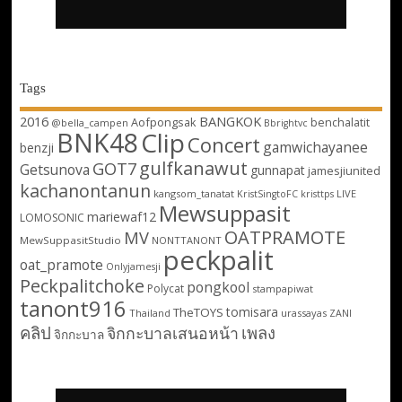
Tags
2016
BANGKOK
Aofpongsak
benchalatit
@bella_campen
Bbrightvc
BNK48
Clip
Concert
gamwichayanee
benzji
gulfkanawut
GOT7
Getsunova
gunnapat
jamesjiunited
kachanontanun
kangsom_tanatat
LIVE
KristSingtoFC
kristtps
Mewsuppasit
mariewaf12
LOMOSONIC
OATPRAMOTE
MV
MewSuppasitStudio
NONTTANONT
peckpalit
oat_pramote
Onlyjamesji
Peckpalitchoke
pongkool
Polycat
stampapiwat
tanont916
tomisara
TheTOYS
Thailand
urassayas
ZANI
คลิป
เพลง
จิกกะบาลเสนอหน้า
จิกกะบาล