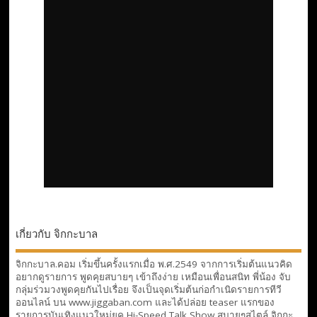
เกี่ยวกับ จิกกะบาล
จิกกะบาล.คอม เริ่มขึ้นครั้งแรกเมื่อ พ.ศ.2549 จากการเริ่มต้นแนวคิด
อยากดูรายการ พูดคุยสบายๆ เข้าถึงง่าย เหมือนเพื่อนสนิท พี่น้อง จับ
กลุ่มร่วมวงพูดคุยกันไปเรื่อย จึงเป็นจุดเริ่มต้นก่อกำเนิดรายการทีวี
ออนไลน์ บน www.jiggaban.com และได้ปล่อย teaser แรกของ
รายการบันเทิงแนวใหม่ยุค Hi-Speed Talk Show สบายๆสไตล์
จิกกะ