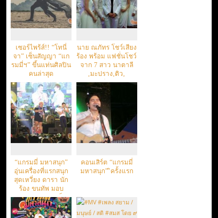
เซอร์ไพร้ส์!! “โทนี่
นาย ณภัทร โชว์เสียง
จา” เซ็นสัญญา “แก
ร้อง พร้อม แฟชั่นโชว์
รมมี่ฯ” ขึ้นแท่นศิลปิน
จาก 7 สาว นาตาลี
คนล่าสุด
,มะปราง,ติว,
แป๋ง,มารีญา , พิม ,
พริม
“แกรมมี่ มหาสนุก”
คอนเสิร์ต “แกรมมี่
อุ่นเครื่องที่แรกสนุก
มหาสนุก” ิครั้งแรก
สุดเหวี่ยง ดารา นัก
ร้อง ขนทัพ มอบ
ความสุข สนุก เต็ม
แม็กซ์