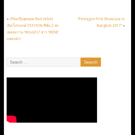
«
เกิร์ลกรุ๊ปสุดฮอต Red Velvet
“Pentagon First Showcase in
เปิดโปรเจกต์ STATION ซีซั่น 2 ส่ง
Bangkok 2017”
»
เพลงหวาน ‘Would U’ สาว ‘IRENE’
แสดงนำ!