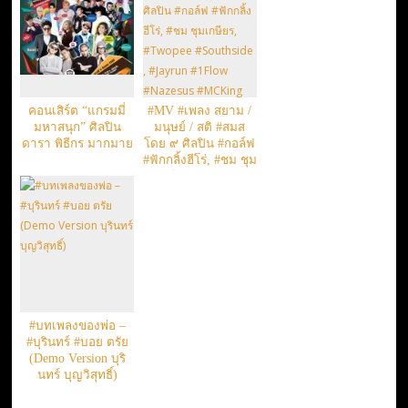
คอนเสิร์ต “แกรมมี่
#MV #เพลง สยาม /
มหาสนุก” ศิลปิน
มนุษย์ / สติ #สมส
ดารา พิธีกร มากมาย
โดย ๙ ศิลปิน #กอล์ฟ
#ฟักกลิ้งฮีโร่, #ชม ชุม
เกษียร, #Twopee
#Southside , #Jayrun
#1Flow #Nazesus
#MCKing #อะตอม
#ชนกันต์ และ #ธุลีดิน
#บทเพลงของพ่อ –
#บุรินทร์ #บอย ตรัย
(Demo Version บุริ
นทร์ บุญวิสุทธิ์)