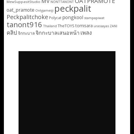
OATPRAMOTE
MV
MewSuppasitStudio
NONTTANONT
peckpalit
oat_pramote
Onlyjamesji
Peckpalitchoke
pongkool
Polycat
stampapiwat
tanont916
tomisara
TheTOYS
Thailand
urassayas
ZANI
คลิป
เพลง
จิกกะบาลเสนอหน้า
จิกกะบาล