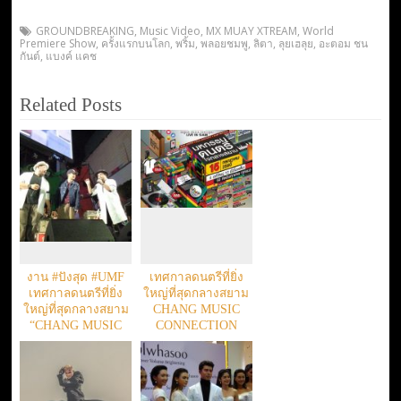
GROUNDBREAKING
,
Music Video
,
MX MUAY XTREAM
,
World
Premiere Show
,
ครั้งแรกบนโลก
,
พริ้ม
,
พลอยชมพู
,
ลิตา
,
ลุยเฮลุย
,
อะตอม ชน
กันต์
,
แบงค์ แคช
Related Posts
งาน #ปังสุด #UMF
เทศกาลดนตรีที่ยิ่ง
เทศกาลดนตรีที่ยิ่ง
ใหญ่ที่สุดกลางสยาม
ใหญ่ที่สุดกลางสยาม
CHANG MUSIC
“CHANG MUSIC
CONNECTION
CONNECTION
PRESENTS URBAN
PRESENTS URBAN
MUSIC FESTIVAL
MUSIC FESTIVAL”