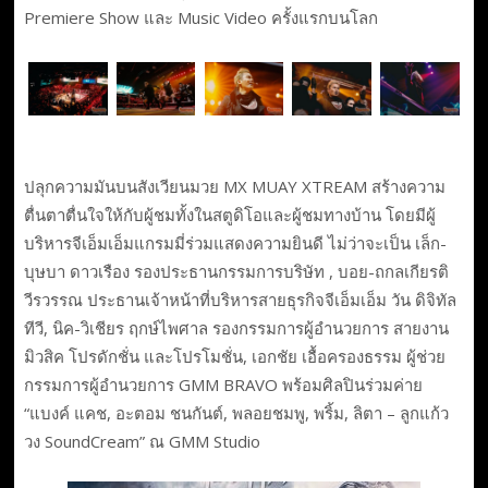
Premiere Show และ Music Video ครั้งแรกบนโลก
ปลุกความมันบนสังเวียนมวย MX MUAY XTREAM สร้างความ
ตื่นตาตื่นใจให้กับผู้ชมทั้งในสตูดิโอและผู้ชมทางบ้าน โดยมีผู้
บริหารจีเอ็มเอ็มแกรมมี่ร่วมแสดงความยินดี ไม่ว่าจะเป็น เล็ก-
บุษบา ดาวเรือง รองประธานกรรมการบริษัท , บอย-ถกลเกียรติ
วีรวรรณ ประธานเจ้าหน้าที่บริหารสายธุรกิจจีเอ็มเอ็ม วัน ดิจิทัล
ทีวี, นิค-วิเชียร ฤกษ์ไพศาล รองกรรมการผู้อำนวยการ สายงาน
มิวสิค โปรดักชั่น และโปรโมชั่น, เอกชัย เอื้อครองธรรม ผู้ช่วย
กรรมการผู้อำนวยการ GMM BRAVO พร้อมศิลปินร่วมค่าย
“แบงค์ แคช, อะตอม ชนกันต์, พลอยชมพู, พริ้ม, ลิตา – ลูกแก้ว
วง SoundCream” ณ GMM Studio