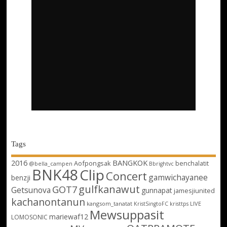
Tags
2016
BANGKOK
Aofpongsak
benchalatit
@bella_campen
Bbrightvc
BNK48
Clip
Concert
gamwichayanee
benzji
gulfkanawut
GOT7
Getsunova
gunnapat
jamesjiunited
kachanontanun
kangsom_tanatat
LIVE
KristSingtoFC
kristtps
Mewsuppasit
mariewaf12
LOMOSONIC