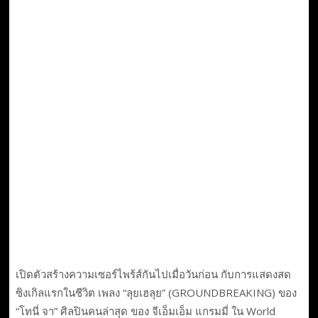
เปิดตัวสร้างความเซอร์ไพร้ส์กันไปเมื่อวันก่อน กับการแสดงสด
ซิงเกิลแรกในชีวิต เพลง “ลุยเฮลุย” (GROUNDBREAKING) ของ
“โทนี่ จา” ศิลปินคนล่าสุด ของ จีเอ็มเอ็ม แกรมมี่ ใน World