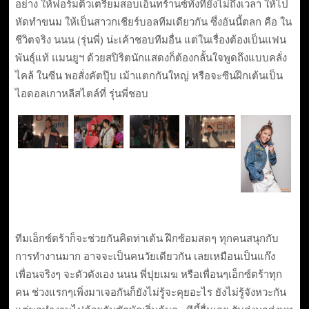
อย่าง ให้ฟอร์มติวเตรียมสอบเอ็นทร้านซ์ทั้งที่ยังไม่ถึงเวลา ให้ไป
หัดทำขนม ให้เป็นสาวกเชียร์บอลทีมเดียวกัน ซึ่งอันนี้ตลก คือ ใน
ชีวิตจริง นนน (รุ่นพี่) น่ะเค้าชอบทีมอื่น แต่ในเรื่องต้องเป็นแฟน
พันธุ์แท้ แมนยูฯ ด้วยสปิริตนักแสดงก็ต้องกลั้นใจพูดถึงแบบคลั่ง
ไคล้ ในซีน พอสั่งคัตปุ๊บ เม้าแตกกันใหญ่ หรือจะซีนฝึกเต้นเป็น
ไอดอลเกาหลีสไตล์ที่ รุ่นพี่ชอบ
ทีมเอ็กซ์ตร้าก็จะช่วยกันคิดท่าเต้น ฝึกซ้อมสดๆ ทุกคนสนุกกับ
การทำงานมาก อาจจะเป็นคนวัยเดียวกัน เลยเหมือนเป็นแก๊ง
เพื่อนจริงๆ จะตัวตังเอง นนน พี่ปุยเมฆ หรือเพื่อนๆเอ็กซ์ตร้าทุก
คน ช่วงแรกๆเพิ่งมาเจอกันก็ยังไม่รู้จะคุยอะไร ยังไม่รู้จังหวะกัน