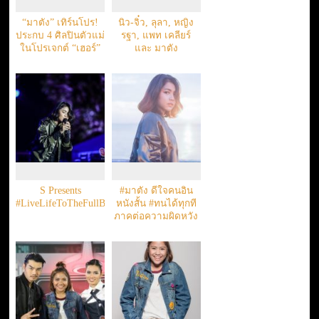
“มาตัง” เทิร์นโปร!
นิว-จิ๋ว, ลุลา, หญิง
ประกบ 4 ศิลปินตัวแม่
รฐา, แพท เคลียร์
ในโปรเจกต์ “เฮอร์”
และ มาตัง
S Presents
#มาตัง ดีใจคนอิน
#LiveLifeToTheFullBody
หนังสั้น #ทนได้ทุกที
ภาคต่อความผิดหวัง