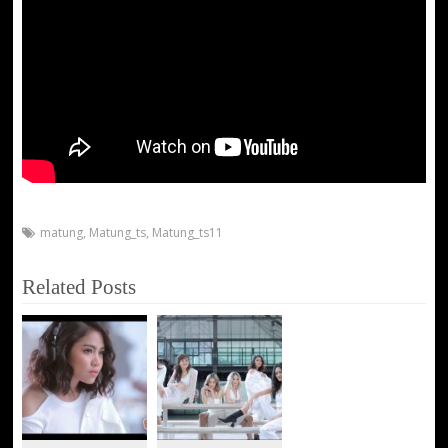
matung
,
Matung_ts
,
Matung_ts11
Related Posts