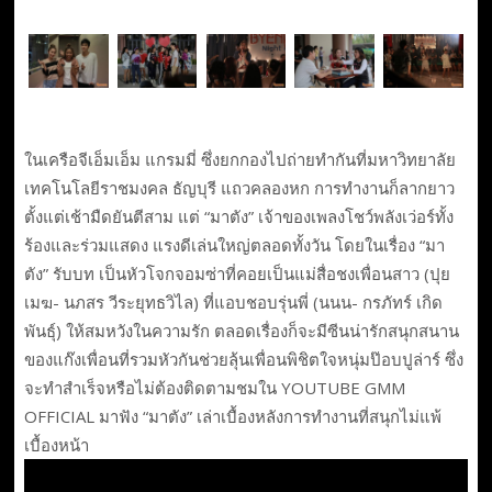
ในเครือจีเอ็มเอ็ม แกรมมี่ ซึ่งยกกองไปถ่ายทำกันที่มหาวิทยาลัย
เทคโนโลยีราชมงคล ธัญบุรี แถวคลองหก การทำงานก็ลากยาว
ตั้งแต่เช้ามืดยันตีสาม แต่ “มาตัง” เจ้าของเพลงโชว์พลังเว่อร์ทั้ง
ร้องและร่วมแสดง แรงดีเล่นใหญ่ตลอดทั้งวัน โดยในเรื่อง “มา
ตัง” รับบท เป็นหัวโจกจอมซ่าที่คอยเป็นแม่สื่อชงเพื่อนสาว (ปุย
เมฆ- นภสร วีระยุทธวิไล) ที่แอบชอบรุ่นพี่ (นนน- กรภัทร์ เกิด
พันธุ์) ให้สมหวังในความรัก ตลอดเรื่องก็จะมีซีนน่ารักสนุกสนาน
ของแก๊งเพื่อนที่รวมหัวกันช่วยลุ้นเพื่อนพิชิตใจหนุ่มป๊อบปูล่าร์ ซึ่ง
จะทำสำเร็จหรือไม่ต้องติดตามชมใน YOUTUBE GMM
OFFICIAL มาฟัง “มาตัง” เล่าเบื้องหลังการทำงานที่สนุกไม่แพ้
เบื้องหน้า