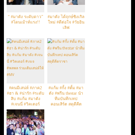
“ #มาตัง ระดับดาว”
#มาตัง ได้ฤกษ์ซิงเกิล
#โดนเม้าท์แรง!!
ใหม่ #ดีต่อใจ #วัยอิน
เลิฟ
#คนมีเสน่ห์ #ภาค2
#แก้ม #กั้ง #ตั้ม #มา
#ฮา & #น่ารัก #ระดับ
ตัง #พรีน thestar นำ
สิบ #แก้ม #มาตัง
ทีมบันทึกเทป
#เจนนี่ #วิคเตอร์
คอนเสิร์ต สดุดีคีต
#เจเจ #พลพล ร่วม
ราชา
เติมเสน่ห์ให้ #MV