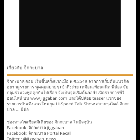
เกี่ยวกับ จิกกะบาล
จิกกะบาล.คอม เริ่มขึ้นครั้งแรกเมื่อ พ.ศ.2549 จากการเริ่มต้นแนวคิด
อยากดูรายการ พูดคุยสบายๆ เข้าถึงง่าย เหมือนเพื่อนสนิท พี่น้อง จับ
กลุ่มร่วมวงพูดคุยกันไปเรื่อย จึงเป็นจุดเริ่มต้นก่อกำเนิดรายการทีวี
ออนไลน์ บน www.jiggaban.com และได้ปล่อย teaser แรกของ
รายการบันเทิงแนวใหม่ยุค Hi-Speed Talk Show สบายๆสไตล์
จิกกะ
บาล … มีต่อ
ช่องทางโซเซียลมีเดียของ จิกกะบาล ในปัจจุบัน
Facebook :
จิกกะบาล jiggaban
Facebook:
จิกกะบาล Portal Recall
Twitter : @jiggaban_news