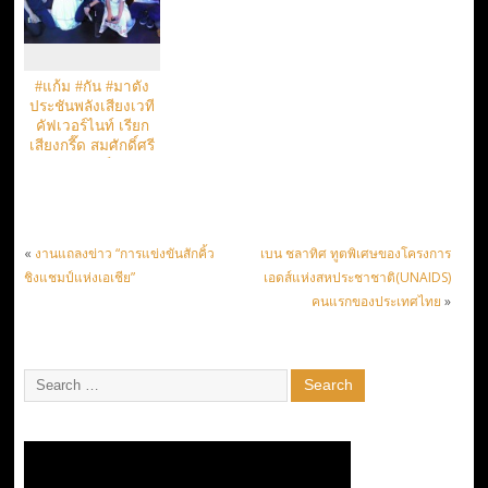
#แก้ม #กัน #มาตัง
ประชันพลังเสียงเวที
คัฟเวอร์ไนท์ เรียก
เสียงกรี๊ด สมศักดิ์ศรี
แชมป์
«
งานแถลงข่าว “การแข่งขันสักคิ้ว
เบน ชลาทิศ ทูตพิเศษของโครงการ
ชิงแชมป์แห่งเอเชีย”
เอดส์แห่งสหประชาชาติ(UNAIDS)
คนแรกของประเทศไทย
»