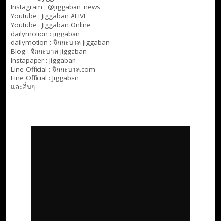
Instagram : @jiggaban_news
Youtube :
Jiggaban ALIVE
Youtube :
Jiggaban Online
dailymotion :
jiggaban
dailymotion :
จิกกะบาล jiggaban
Blog :
จิกกะบาล jiggaban
Instapaper : jiggaban
Line Official :
จิกกะบาล.com
Line Official :
Jiggaban
และอื่นๆ