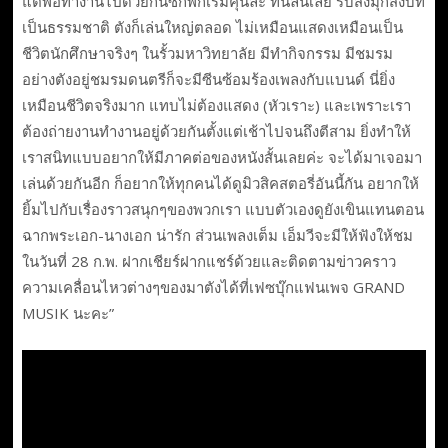
แต่พอทำงานไปด้วยกันซักพักเริ่มคุ้นละ ทีนี้ลื่นเลย รับส่งมุกส่งบท
เป็นธรรมชาติ ตังก็เล่นใหญ่ตลอด ไม่เหมือนแสดงเหมือนเป็น
ชีวิตนักศึกษาจริงๆ ในรั้วมหาวิทยาลัย มีทำกิจกรรม มีชมรม
อย่างตังอยู่ชมรมดนตรีก็จะมีซีนซ้อมร้องเพลงกับแบนด์ นี่ยิ่ง
เหมือนชีวิตจริงมาก แทบไม่ต้องแสดง (หัวเราะ) และเพราะเรา
ต้องถ่ายงานทำงานอยู่ด้วยกันตั้งแต่เช้าไปจนถึงตีสาม ยิ่งทำให้
เราสนิทแบบอยากให้มีภาคต่อของหนังสั้นเลยค่ะ จะได้มาเจอมา
เล่นด้วยกันอีก ก็อยากให้ทุกคนได้ดูมิวสิคสตอรี่อันนี้กัน อยากให้
ยิ้มไปกับเรื่องราวสนุกๆของพวกเรา แบบตัวเองดูยังเขินแทนตอน
ฉากพระเอก-นางเอก น่ารัก ส่วนเพลงเต็ม เอ็มวีจะมีให้ฟังให้ชม
ในวันที่ 28 ก.พ. ฝากเชียร์ฝากแชร์ด้วยและติดตามข่าวคราว
ความเคลื่อนไหวต่างๆของมาตังได้ที่เฟซบุ๊กแฟนเพจ GRAND
MUSIK นะคะ”