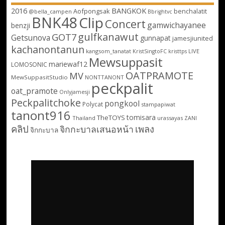
2016
BANGKOK
Aofpongsak
benchalatit
@bella_campen
Bbrightvc
BNK48
Clip
Concert
gamwichayanee
benzji
gulfkanawut
GOT7
Getsunova
gunnapat
jamesjiunited
kachanontanun
kangsom_tanatat
LIVE
KristSingtoFC
kristtps
Mewsuppasit
mariewaf12
LOMOSONIC
OATPRAMOTE
MV
MewSuppasitStudio
NONTTANONT
peckpalit
oat_pramote
Onlyjamesji
Peckpalitchoke
pongkool
Polycat
stampapiwat
tanont916
tomisara
TheTOYS
Thailand
urassayas
ZANI
คลิป
เพลง
จิกกะบาลเสนอหน้า
จิกกะบาล