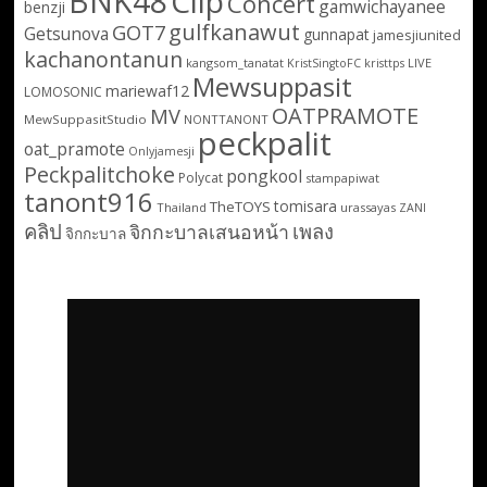
BNK48
Clip
Concert
gamwichayanee
benzji
gulfkanawut
GOT7
Getsunova
gunnapat
jamesjiunited
kachanontanun
kangsom_tanatat
LIVE
KristSingtoFC
kristtps
Mewsuppasit
mariewaf12
LOMOSONIC
OATPRAMOTE
MV
MewSuppasitStudio
NONTTANONT
peckpalit
oat_pramote
Onlyjamesji
Peckpalitchoke
pongkool
Polycat
stampapiwat
tanont916
tomisara
TheTOYS
Thailand
urassayas
ZANI
คลิป
เพลง
จิกกะบาลเสนอหน้า
จิกกะบาล