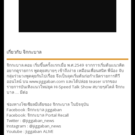
เกี่ยวกับ จิกกะบาล
จิกกะบาล.คอม เริ่มขึ้นครั้งแรกเมื่อ พ.ศ.2549 จากการเริ่มต้นแนวคิด
อยากดูรายการ พูดคุยสบายๆ เข้าถึงง่าย เหมือนเพื่อนสนิท พี่น้อง จับ
กลุ่มร่วมวงพูดคุยกันไปเรื่อย จึงเป็นจุดเริ่มต้นก่อกำเนิดรายการทีวี
ออนไลน์ บน www.jiggaban.com และได้ปล่อย teaser แรกของ
รายการบันเทิงแนวใหม่ยุค Hi-Speed Talk Show สบายๆสไตล์
จิกกะ
บาล … มีต่อ
ช่องทางโซเซียลมีเดียของ จิกกะบาล ในปัจจุบัน
Facebook :
จิกกะบาล jiggaban
Facebook:
จิกกะบาล Portal Recall
Twitter : @jiggaban_news
Instagram : @jiggaban_news
Youtube :
Jiggaban ALIVE