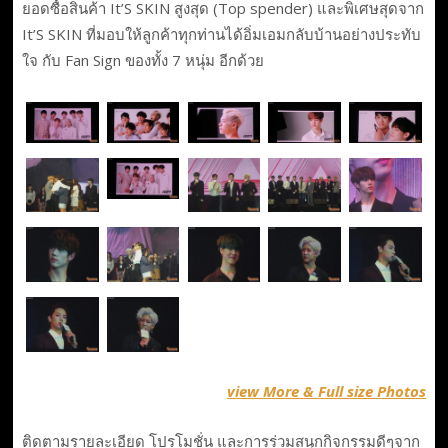
ยอดซื้อสินค้า It’S SKIN สูงสุด (Top spender) และพิเศษสุดจาก
It’S SKIN ที่มอบให้ลูกค้าทุกท่านได้อิ่มเอมกลับบ้านอย่างประทับ
ใจ กับ Fan Sign ของทั้ง 7 หนุ่ม อีกด้วย
view More & Full size Photos
ติดตามรายละเอียด โปรโมชั่น และการร่วมสนุกกิจกรรมดีๆจาก