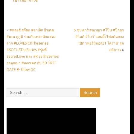
เอาใจอากาเซ
«
#หลุยส์ สก๊อต #อาเล็ก ธีรเดช
5 ซุป’ตาร์ #ญาญ่า #โป๊ป #ปุ๊กลุก
#เคน ภูภูมิ ร่วมกับเหล่านักแสดง
#ไมค์ #โบว์’ แลนดิ้งไฟลต์ฉลอง
จาก #LOVESICKTheseries
เปิด ‘เทอร์มินอล21 โคราช’ สุด
#SOTUSTheSeries #รุ่นพี่
อลังการ
»
SecretLove และ #KissTheSeries
รอคุณมา #ออกเดท กับ 50 FIRST
DATE @ Show DC