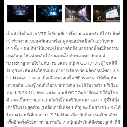
เปิดตัวศิลปินด้วย VTR ก็เรียกเสียงกรี๊ดจากแฟนคลับที่ได้รับสิทธิ
เข้าร่วมงานแบบสุดพิเศษ พร้อมพูดคุยอย่างเป็นกันเองกับพวก
เขา ทั้ง 7 คน ที่ทำให้แฟนๆได้หายคิดถึง นอกจากนี้ยังมีกิจกรรม
เกมส์สนุกให้แฟนคลับได้ร่วมเล่นไปกับพวกเขา กับเกมส์
“Matching ทายใจไปกับ It’S SKIN หนุ่มๆ GOT7 และผู้โชคดีที่
จับคู่กันจะหันหลังให้กันและทำการเลือกขวด ผลิตภัฑณ์ของ It’S
SKIN คนละ 1 ขวด เมื่อเลือกขวดเสร็จ พิธีกรจะบอกให้ทั้งคู่หัน
มาเจอกัน และคู่ไหนที่เลือกขวดตรงกัน จะได้รับรางวัล พรีเมียม
จาก It’S SKIN ไปครอง และ เกมส์ GOT7xเก้าอี้ดนตรี ให้ผู้โชค
ดี 7 คนขึ้นมาร่วมเล่นเกมส์เก้าอี้ดนตรีกับหนุ่มๆ GOT7 ผู้ที่ได้นั่ง
เก้าอี้ในรอบสุดท้าย (เหลือเก้าอี้เพียง 1 ตัว) จะเป็นฝ่ายชนะ จะได้
รับรางวัล พรีเมียมจาก It’S SKIN ต่อเนื่องกับกิจกรรมเรียกเสียง
กรี๊ดอีกครั้งด้วยการถ่ายภาพกับ 7 หนุ่มอย่างใกล้ชิดของลูกค้าที่มี