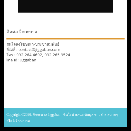
ติดต่อ จิกกะบาล
สนใจลงโฆษณา-ประชาสัมพันธ์
อีเมล์ : contact@jiggaban.com
โทร : 092-264-4692, 092-265-9524
line id : jiggaban
Copyright ©2026. จิกกะบาล Jiggaban - ขืนใจนำเสนอ ข้อมูล ข่าวสาร สบายๆ
สไตล์ จิกกะบาล