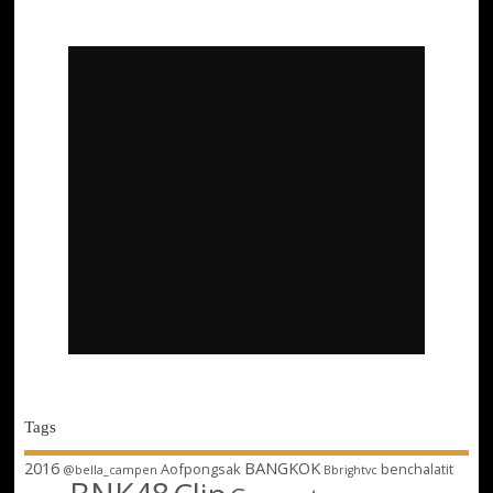
Tags
2016
BANGKOK
Aofpongsak
benchalatit
@bella_campen
Bbrightvc