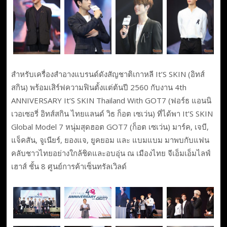
สำหรับเครื่องสำอางแบรนด์ดังสัญชาติเกาหลี It’S SKIN (อิทส์
สกิน) พร้อมเสิร์ฟความฟินตั้งแต่ต้นปี 2560 กับงาน 4th
ANNIVERSARY It’S SKIN Thailand With GOT7 (ฟอร์ธ แอนนิ
เวอเซอรี่ อิทส์สกิน ไทยแลนด์ วิธ ก็อต เซเว่น) ที่ได้พา It’S SKIN
Global Model 7 หนุ่มสุดฮอต GOT7 (ก็อต เซเว่น) มาร์ค, เจบี,
แจ็คสัน, จูเนียร์, ยองแจ, ยูคยอม และ แบมแบม มาพบกับแฟน
คลับชาวไทยอย่างใกล้ชิดและอบอุ่น ณ เมืองไทย จีเอ็มเอ็มไลฟ์
เฮาส์ ชั้น 8 ศูนย์การค้าเซ็นทรัลเวิลด์