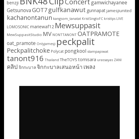
BNK48
Clip
Concert
gamwichayanee
benzji
gulfkanawut
GOT7
Getsunova
gunnapat
jamesjiunited
kachanontanun
kangsom_tanatat
LIVE
KristSingtoFC
kristtps
Mewsuppasit
mariewaf12
LOMOSONIC
OATPRAMOTE
MV
MewSuppasitStudio
NONTTANONT
peckpalit
oat_pramote
Onlyjamesji
Peckpalitchoke
pongkool
Polycat
stampapiwat
tanont916
tomisara
TheTOYS
Thailand
urassayas
ZANI
คลิป
เพลง
จิกกะบาลเสนอหน้า
จิกกะบาล