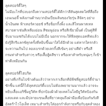
ลุคสปอร์ตี้ใสๆ
ไม่มีอะไรที่บ่งบอกถึงความสปอร์ตี้ได้ดีกว่าสีสันสุดสดใสที่สื่อถึง
เอนเนอจี้ พลังงานด้านบวกอันเปี่ยมล้นของวัยรุ่น สีจัดๆ อย่าง
น้ำเงินสด ฟ้าเทอร์ควอยช์ หรือช็อกกิ้งพิ้ง และสีโทนพาสเทล
สบายตาเช่นสีเหลืองอ่อน สีชมพูอ่อน หรือสีเขียวมิ้นต์ เป็นคู่สีที่
จับมาแมชกันได้แบบไม่มีเบื่อ นอกจากจะให้ฟีลสุดแอคทีฟแล้ว
ยังรู้สึกรีแลกซ์ทุกครั้งที่หยิบขึ้นมาใส่ได้อีกด้วย แต่หากใครกลัว
จะหวานเกินไป ลองเบรกด้วยเลกกิ้งสีเข้มๆ อย่างสีดำ หรือสี
กรมท่าสำหรับสาวๆ หรือเสื้อฮู้ดสีขาว หรือเทาสำหรับหนุ่มๆ ก็เข้า
ท่าดีเหมือนกัน
ลุคสปอร์ตี้ไฮบริด
อย่างที่เกริ่นไปข้างต้นแล้วว่าหากเราเลือกคีย์พีชที่ดูสปอร์ตี้จ๋ามา
ซักชิ้น แค่นี้ก็ได้ลุคสปอร์ตี้แบบไม่ต้องพยายามมากแล้ว อาจจะ
หยิบเสื้อแอริซึ่มยูวีคัท ที่ปกป้องผิวด้วยเทคโนโลยียูวีคัทป้องกัน
แสงแดด และมีปลายแขนเสื้อที่ยาวคลุมถึงฝ่ามือเพื่อป้องกันรังสี
อัลตร้าไวโอเล็ท เหมาะสำหรับใส่ออกกำลังกายหรือกับลุคลำลอง