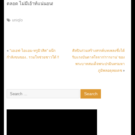
ตลอด ไม่มีเอ้าท์แน่นอน!
uniqlo
«
“เอเอฟ-ไอแอม-ทรูมิวสิค” ผนึก
ศิลปินร่วมสร้างสรรค์บทเพลงซึ่งได้
กำลังขนของ.. รวมใจช่วยชาวใต้ !!
รับแรงบันดาลใจจาก‘การงาน’ ของ
พระบาทสมเด็จพระปรมินทรมหา
ภูมิพลอดุลยเดช
»