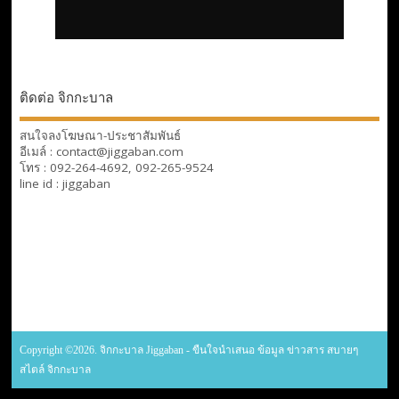
ติดต่อ จิกกะบาล
สนใจลงโฆษณา-ประชาสัมพันธ์
อีเมล์ : contact@jiggaban.com
โทร : 092-264-4692, 092-265-9524
line id : jiggaban
Copyright ©2026. จิกกะบาล Jiggaban - ขืนใจนำเสนอ ข้อมูล ข่าวสาร สบายๆ
สไตล์ จิกกะบาล