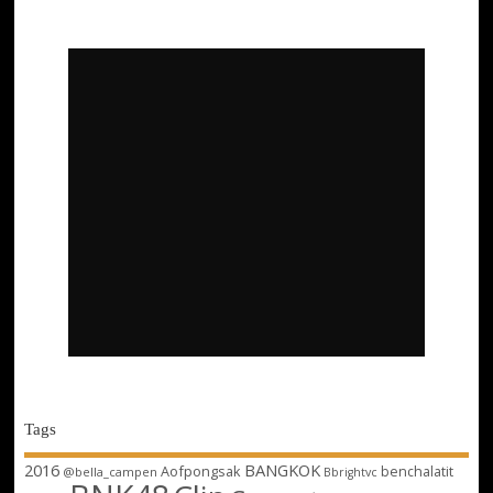
Tags
2016
BANGKOK
Aofpongsak
benchalatit
@bella_campen
Bbrightvc