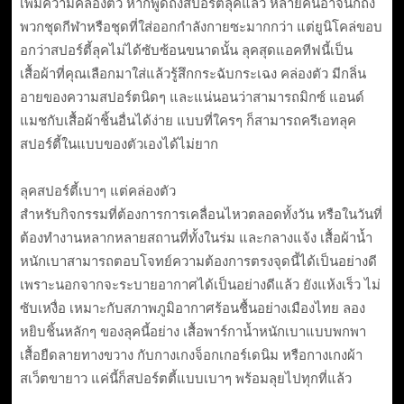
เพิ่มความคล่องตัว หากพูดถึงสปอร์ตี้ลุคแล้ว หลายคนอาจนึกถึง
พวกชุดกีฬาหรือชุดที่ใส่ออกกำลังกายซะมากกว่า แต่ยูนิโคล่ขอบ
อกว่าสปอร์ตี้ลุคไม่ได้ซับซ้อนขนาดนั้น ลุคสุดแอคทีฟนี้เป็น
เสื้อผ้าที่คุณเลือกมาใส่แล้วรู้สึกกระฉับกระเฉง คล่องตัว มีกลิ่น
อายของความสปอร์ตนิดๆ และแน่นอนว่าสามารถมิกซ์ แอนด์
แมชกับเสื้อผ้าชิ้นอื่นได้ง่าย แบบที่ใครๆ ก็สามารถครีเอทลุค
สปอร์ตี้ในแบบของตัวเองได้ไม่ยาก
ลุคสปอร์ตี้เบาๆ แต่คล่องตัว
สำหรับกิจกรรมที่ต้องการการเคลื่อนไหวตลอดทั้งวัน หรือในวันที่
ต้องทำงานหลากหลายสถานที่ทั้งในร่ม และกลางแจ้ง เสื้อผ้าน้ำ
หนักเบาสามารถตอบโจทย์ความต้องการตรงจุดนี้ได้เป็นอย่างดี
เพราะนอกจากจะระบายอากาศได้เป็นอย่างดีแล้ว ยังแห้งเร็ว ไม่
ซับเหงื่อ เหมาะกับสภาพภูมิอากาศร้อนชื้นอย่างเมืองไทย ลอง
หยิบชิ้นหลักๆ ของลุคนี้อย่าง เสื้อพาร์กาน้ำหนักเบาแบบพกพา
เสื้อยืดลายทางขวาง กับกางเกงจ็อกเกอร์เดนิม หรือกางเกงผ้า
สเว็ตขายาว แค่นี้ก็สปอร์ตตี้แบบเบาๆ พร้อมลุยไปทุกที่แล้ว