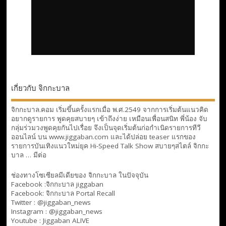
เกี่ยวกับ จิกกะบาล
จิกกะบาล.คอม เริ่มขึ้นครั้งแรกเมื่อ พ.ศ.2549 จากการเริ่มต้นแนวคิด
อยากดูรายการ พูดคุยสบายๆ เข้าถึงง่าย เหมือนเพื่อนสนิท พี่น้อง จับ
กลุ่มร่วมวงพูดคุยกันไปเรื่อย จึงเป็นจุดเริ่มต้นก่อกำเนิดรายการทีวี
ออนไลน์ บน www.jiggaban.com และได้ปล่อย teaser แรกของ
รายการบันเทิงแนวใหม่ยุค Hi-Speed Talk Show สบายๆสไตล์
จิกกะ
บาล … มีต่อ
ช่องทางโซเซียลมีเดียของ จิกกะบาล ในปัจจุบัน
Facebook :
จิกกะบาล jiggaban
Facebook:
จิกกะบาล Portal Recall
Twitter : @jiggaban_news
Instagram : @jiggaban_news
Youtube :
Jiggaban ALIVE