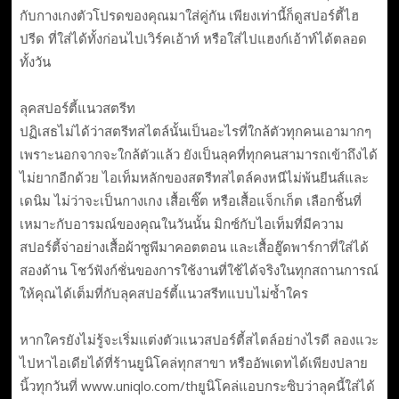
กับกางเกงตัวโปรดของคุณมาใส่คู่กัน เพียงเท่านี้ก็ดูสปอร์ตี้ไฮ
ปรีด ที่ใส่ได้ทั้งก่อนไปเวิร์คเอ้าท์ หรือใส่ไปแฮงก์เอ้าท์ได้ตลอด
ทั้งวัน
ลุคสปอร์ตี้แนวสตรีท
ปฏิเสธไม่ได้ว่าสตรีทสไตล์นั้นเป็นอะไรที่ใกล้ตัวทุกคนเอามากๆ
เพราะนอกจากจะใกล้ตัวแล้ว ยังเป็นลุคที่ทุกคนสามารถเข้าถึงได้
ไม่ยากอีกด้วย ไอเท็มหลักของสตรีทสไตล์คงหนีไม่พ้นยีนส์และ
เดนิม ไม่ว่าจะเป็นกางเกง เสื้อเชิ๊ต หรือเสื้อแจ็กเก็ต เลือกชิ้นที่
เหมาะกับอารมณ์ของคุณในวันนั้น มิกซ์กับไอเท็มที่มีความ
สปอร์ตี้จ่าอย่างเสื้อผ้าซูพีมาคอตตอน และเสื้อฮู๊ดพาร์กาที่ใส่ได้
สองด้าน โชว์ฟังก์ชั่นของการใช้งานที่ใช้ได้จริงในทุกสถานการณ์
ให้คุณได้เต็มที่กับลุคสปอร์ตี้แนวสรีทแบบไม่ซ้ำใคร
หากใครยังไม่รู้จะเริ่มแต่งตัวแนวสปอร์ตี้สไตล์อย่างไรดี ลองแวะ
ไปหาไอเดียได้ที่ร้านยูนิโคล่ทุกสาขา หรืออัพเดทได้เพียงปลาย
นิ้วทุกวันที่ www.uniqlo.com/thยูนิโคล่แอบกระซิบว่าลุคนี้ใส่ได้