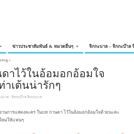
ข่าวประชาสัมพันธ์ & หมวดอื่นๆ
จิกกะบาล – จิกกะบ๊าล 
ading »
ดาไว้ในอ้อมอกอ้อมใจ
่าเต้นน่ารักๆ
กะบาล - จิกกะบ๊าล จิกกะบาล
กผลงานการแสดงละคร ในบท กานดา ไว้ในอ้อมอกอ้อมใจด้วยนะคะ
ีใหม่ให้แฟนๆ