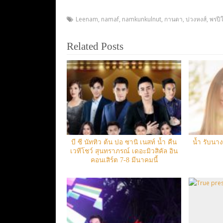
Leenam
,
namaf
,
namkunkulnut
,
กานดา
,
บ่วงหงส์
,
พรปี
Related Posts
บี ซี นัททิว ต้น ปอ ซานิ เนสท์ น้ำ คืน
น้ำ รับนา
เวทีโชว์ สุนทราภรณ์ เดอะมิวสิคัล อิน
คอนเสิร์ต 7-8 มีนาคมนี้