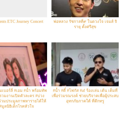
sents ETC Journey Concert
พ่อหลวง รัชกาลที่๙ ในดวงใจ เจมส์ จิ
รายุ ตั้งศรีสุข
ิมเบอร์ลี่ #เอม #น้ำ พร้อมทัพ
#น้ำ #ตี๋ #โฟกัส #af ร้องเล่น เต้น เต็มที่
รวมงานเปิดตัวละคร #บ่วง
เพื่อร่วมรณรงค์ ช่วยบริจาคเพื่อผู้ประสบ
มร่วมประมูลภาพหารายได้ให้
อุทกภัยภาคใต้ ที่ตึกทรู
 #มูลนิธิเด็กโรคหัวใจ