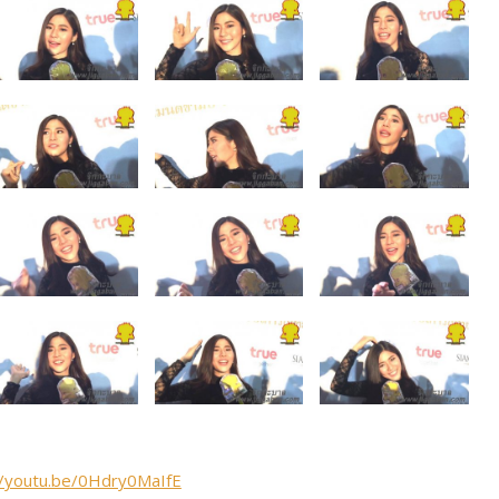
//youtu.be/0Hdry0MaIfE