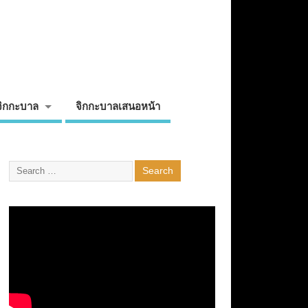
จิกกะบาล
จิกกะบาลเสนอหน้า