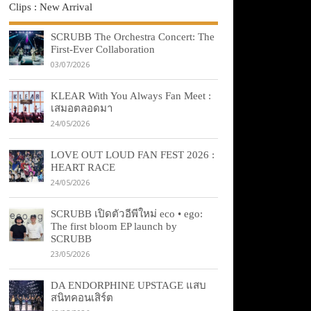
Clips : New Arrival
SCRUBB The Orchestra Concert: The
First-Ever Collaboration
03/07/2026
KLEAR With You Always Fan Meet :
เสมอตลอดมา
24/05/2026
LOVE OUT LOUD FAN FEST 2026 :
HEART RACE
24/05/2026
SCRUBB เปิดตัวอีพีใหม่ eco • ego:
The first bloom EP launch by
SCRUBB
23/05/2026
DA ENDORPHINE UPSTAGE แสบ
สนิทคอนเสิร์ต