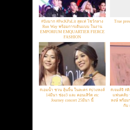
#ปังมาก #PecKPaLit สุดเท่ โชว์กลาง
True pre
Run Way พร้อมการเดินแบบ ในงาน
EMPORIUM EMQUARTIER FIERCE
FASHION
#เอมน้ำ ชวน ลุ้นจิ้น ในละคร #บ่วงหงส์
#เจมส์จิ #ค
14มีนา ช่อง3 และ คอนเสิร์ต etc
แฟนคลับ 
Journey concert 25มีนา นี้
หงษ์ พร้อ
กับ