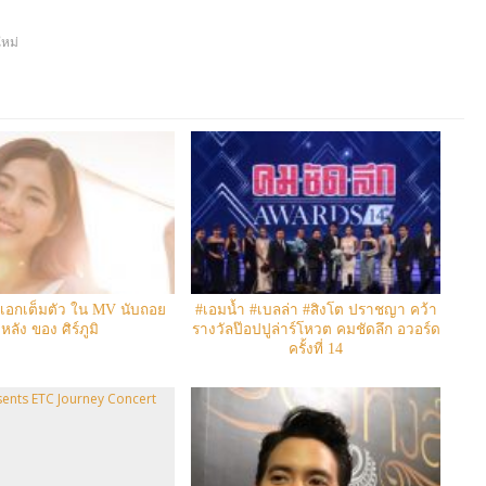
ใหม่
งเอกเต็มตัว ใน MV นับถอย
#เอมน้ำ #เบลล่า #สิงโต ปราชญา คว้า
หลัง ของ ศิร์ภูมิ
รางวัลป๊อปปูล่าร์โหวต คมชัดลึก อวอร์ด
ครั้งที่ 14