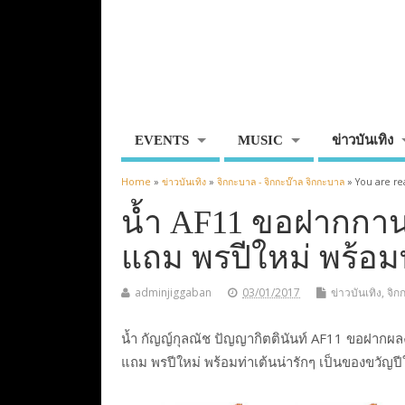
EVENTS
MUSIC
ข่าวบันเทิง
Home
»
ข่าวบันเทิง
»
จิกกะบาล - จิกกะบ๊าล จิกกะบาล
» You are re
น้ำ AF11 ขอฝากกาน
แถม พรปีใหม่ พร้อมท
adminjiggaban
03/01/2017
ข่าวบันเทิง
,
จิก
น้ำ กัญญ์กุลณัช ปัญญากิตตินันท์ AF11 ขอฝา
แถม พรปีใหม่ พร้อมท่าเต้นน่ารักๆ เป็นของขวัญป