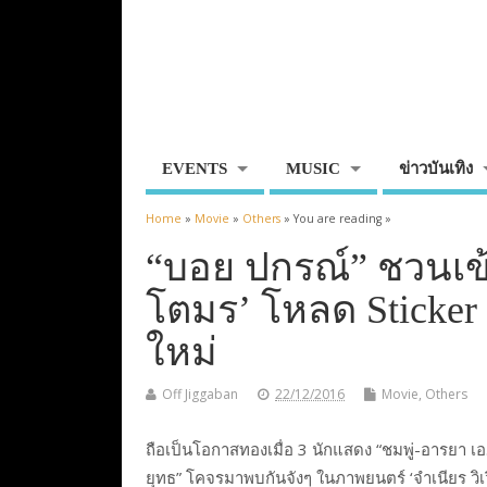
EVENTS
MUSIC
ข่าวบันเทิง
Home
»
Movie
»
Others
» You are reading »
“บอย ปกรณ์” ชวนเข้า
โตมร’ โหลด Sticker 
ใหม่
Off Jiggaban
22/12/2016
Movie
,
Others
ถือเป็นโอกาสทองเมื่อ 3 นักแสดง “ชมพู่-อารยา เอ
ยุทธ” โคจรมาพบกันจังๆ ในภาพยนตร์ ‘จำเนียร วิเ