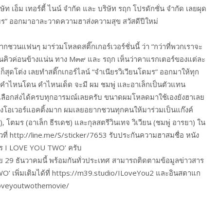
ษัท เอ็ม เทอร์ตี้ ไนน์ จำกัด และ บริษัท รฤก โปรดักชั่น จำกัด เลยผุด
โตมร” ออกมาอาละวาดความฮาส่งความสุข สวัสดีปีใหม่
ชวนแฟนๆ มาร่วมโหลดสติ๊กเกอร์เวอร์ชั่นนี้ ว่า “กว่าที่พวกเราจะ
ละคนคิวค่อนข้างแน่น ทาง M๓๙ และ รฤก เห็นว่าคาแรกเตอร์ของแต่ละ
็สุดโต่ง เลยทำสติ๊กเกอร์ไลน์ “จำเนียรวิเวียนโตมร” ออกมาให้ทุก
่าคำไหนโดน คำไหนเด็ด จะมี ผม ชมพู่ และอาเล็กเป็นตัวแทน
เลือกส่งได้ครบทุกอารมณ์เลยครับ ขนาดผมโหลดมาใช้เองยังฮาเลย
ทางโอเวอร์แอคติ้งมาก ผมเลยอยากชวนทุกคนให้มาร่วมเป็นแก๊งค์
), โตมร (อาเล็ก ธีรเดช) และกุลสตรีวินเทจ วิเวียน (ชมพู่ อารยา) ใน
วที่ http://line.me/S/sticker/7653 รับประกันความฮาสมชื่อ หนัง
 โตมร I LOVE YOU TWO’ ครับ
ย 29 ธันวาคมนี้ พร้อมกันทั่วประเทศ สามารถติดตามข้อมูลข่าวสาร
O’ เพิ่มเติมได้ที่ https://m39.studio/ILoveYou2 และอินสตาแก
loveyoutwothemovie/