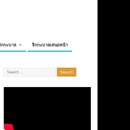
จิกกะบาล
จิกกะบาลเสนอหน้า