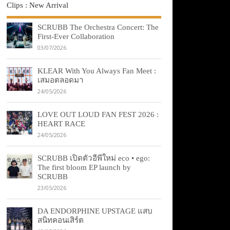
Clips : New Arrival
SCRUBB The Orchestra Concert: The
First-Ever Collaboration
03/07/2026
KLEAR With You Always Fan Meet :
เสมอตลอดมา
24/05/2026
LOVE OUT LOUD FAN FEST 2026 :
HEART RACE
24/05/2026
SCRUBB เปิดตัวอีพีใหม่ eco • ego:
The first bloom EP launch by
SCRUBB
23/05/2026
DA ENDORPHINE UPSTAGE แสบ
สนิทคอนเสิร์ต