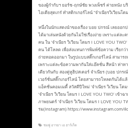
ของผู้กำกับฯ ยอร์ช-ฤกษ์ชัย พวงเพ็ชร์ ค่ายหนัง บริ
ไอเดียสุดเกร๋ ทำสติกเกอร์ไลน์ “จำเนียรวิเวียน
หนึ่งในนักแสดงนำของเรื่อง บอย ปกรณ์ เลยออกปาก
ได้มาเล่นหนังด้วยกันไม่ใช่เรื่องง่าย เพราะแต่
คน ใน ‘จำเนียร วิเวียน โตมร I LOVE YOU TWO’ ก
คน ได้โหลด เพื่อส่งแทนการพิมพ์ข้อความ เรียกว
ถ่ายทอดออกมา ในรูปแบบสติ๊กเกอร์ไลน์ สามารถ
เพราะแต่ละข้อความพากันใส่แอ๊คชั่น สีหน้า ท่า
เดียวกันกับ สองคู่หูฮิปสเตอร์ จำเนียร (บอย ปกรณ์
เวอร์ชั่นสติ๊กเกอร์ไลน์ โดยสามารถโหลดกันได้แล้
แอ็คชั่นคอมเมดี้ สวัสดีปีใหม่ ‘จำเนียร วิเวียน
‘จำเนียร วิเวียน โตมร I LOVE YOU TWO’ เข้าฉา
ภาพยนตร์ ‘จำเนียร วิเวียน โตมร I LOVE YOU TW
รม(Instagram) https://www.instagram.com/i
ชมพู่ อารยา เอ ฮาร์เก็ต