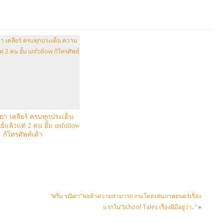
รยา เคลียร์ ครบทุกประเด็น
์แล้วแต่ 2 คน อั้ม unfollow
ก้โทรศัพท์เค้า
“พรีม รณิดา”ขอท้าความสามารถ กระโดดเล่นภาพยนตร์เรื่อง
แรกใน“School Tales เรื่องผีมีอยู่ว่า..”
»