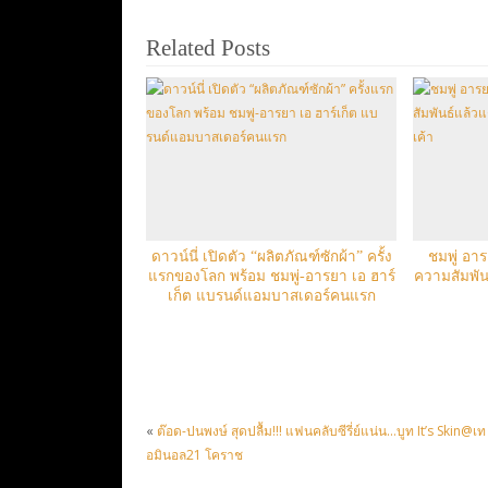
Related Posts
ดาวน์นี่ เปิดตัว “ผลิตภัณฑ์ซักผ้า” ครั้ง
ชมพู่ อา
แรกของโลก พร้อม ชมพู่-อารยา เอ ฮาร์
ความสัมพันธ
เก็ต แบรนด์แอมบาสเดอร์คนแรก
«
ต๊อด-ปนพงษ์ สุดปลื้ม!!! แฟนคลับซีรี่ย์แน่น…บูท It’s Skin@เท
อมินอล21 โคราช