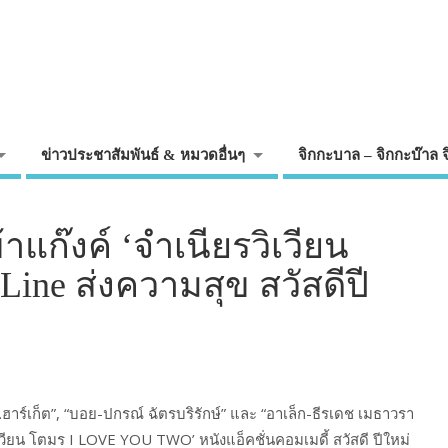
ข่าวประชาสัมพันธ์ & หมวดอื่นๆ
จิกกะบาล – จิกกะบ๊าล 
แก๊งค์ ‘จำเนียรวิเวียน
Line ส่งความสุข สวัสดีปี
.ฮาร์เก็ต”, “บอย-ปกรณ์ ฉัตรบริรักษ์” และ “อาเล็ก-ธีรเดช เมธาวรา
วียน โตมร I LOVE YOU TWO’ หนังแอ็คชั่นคอมเมดี้ สวัสดี ปีใหม่