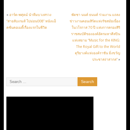
«
อาร์ต-พศุตม์ นำทีมบวงสรวง
พัดชา นนท์ ธนนท์ ร่วมงาน แถลง
“สายลับเกมส์ โปม่อน008” หนังแอ็
ข่าวงานคอนเสิร์ตแห่งรัชสมัยเนื่อง
คชั่นคอเมดี้เรื่องแรกในชีวิต
ในวโรกาส 70 ปี แห่งการครองสิริ
ราชสมบัติขององค์อัครมหาศิลปิน
แห่งสยาม “Music for the KING:
The Royal Gift to the World
ดุริยางค์แห่งองค์ราชัน มิ่งขวัญ
ประชาสง่าสากล”
»