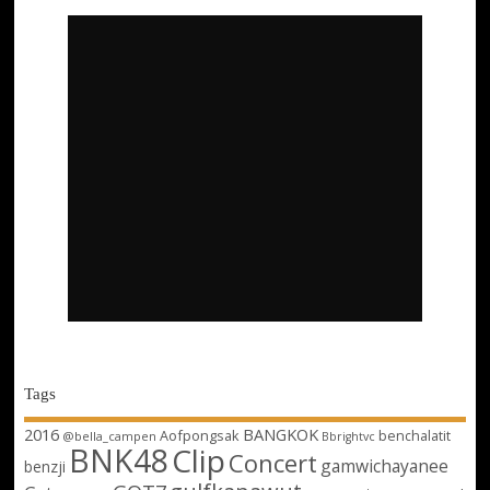
Tags
2016
BANGKOK
Aofpongsak
benchalatit
@bella_campen
Bbrightvc
BNK48
Clip
Concert
gamwichayanee
benzji