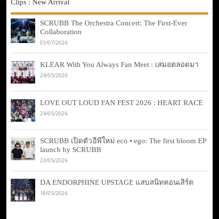
Clips : New Arrival
SCRUBB The Orchestra Concert: The First-Ever
Collaboration
03/07/2026
KLEAR With You Always Fan Meet : เสมอตลอดมา
24/05/2026
LOVE OUT LOUD FAN FEST 2026 : HEART RACE
24/05/2026
SCRUBB เปิดตัวอีพีใหม่ eco • ego: The first bloom EP
launch by SCRUBB
23/05/2026
DA ENDORPHINE UPSTAGE แสบสนิทคอนเสิร์ต
18/05/2026