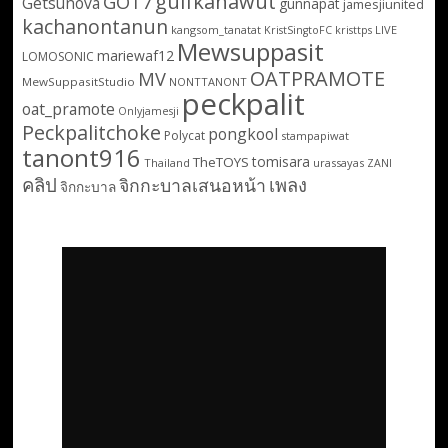
gulfkanawut
GOT7
Getsunova
gunnapat
jamesjiunited
kachanontanun
kangsom_tanatat
LIVE
KristSingtoFC
kristtps
Mewsuppasit
mariewaf12
LOMOSONIC
OATPRAMOTE
MV
MewSuppasitStudio
NONTTANONT
peckpalit
oat_pramote
Onlyjamesji
Peckpalitchoke
pongkool
Polycat
stampapiwat
tanont916
tomisara
TheTOYS
Thailand
urassayas
ZANI
คลิป
เพลง
จิกกะบาลเสนอหน้า
จิกกะบาล