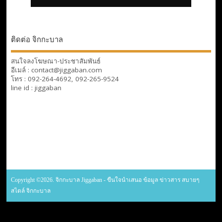
ติดต่อ จิกกะบาล
สนใจลงโฆษณา-ประชาสัมพันธ์
อีเมล์ : contact@jiggaban.com
โทร : 092-264-4692, 092-265-9524
line id : jiggaban
Copyright ©2026. จิกกะบาล Jiggaban - ขืนใจนำเสนอ ข้อมูล ข่าวสาร สบายๆ
สไตล์ จิกกะบาล