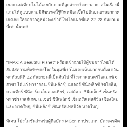
เยอะ แต่เทียบไม่ได้เลยกับภาพที่ถูกถ่ายจริงจากอวกาศในเรื่องนี้
แถมได้ดูแบบสามมิติขนาดนี้รู้สึกเหมือนขึ้นไปยืนบนยานอวกาศ
เองเลย ใครอยากดูหนังจะเข้าที่โรงไอแมกซ์แค่ 22-28 กันยายน
นี้เท่านั้นนะ!!
“IMAX: A Beautiful Planet” พร้อมเข้าฉายให้ผู้ชมชาวไทยได้
สัมผัสความพิเศษของโลกในมุมที่เราไม่เคยเห็นมาก่อนตั้งแต่วัน
พฤหัสบดีที่ 22 กันยายนนี้เป็นต้นไป ที่โรงภาพยนตร์ไอแมกซ์ 6
สาขา ได้แก่ พารากอน ซีนีเพล็กซ์, เมเจอร์ ซีนีเพล็กซ์ รัชโยธิน,
ควอเทียร์ ซีนีอาร์ต เอ็มควอเทียร์, เวสต์เกต ซีนีเพล็กซ์ เซ็นทรัล
พลาซ่า เวสต์เกต, เมเจอร์ ซีนีเพล็กซ์ เซ็นทรัลเฟสติวัล เชียงใหม่
และ หาดใหญ่ ซีนีเพล็กซ์ เซ็นทรัลเฟสติวัล หาดใหญ่
พิเศษ โปรโมชั่นสำหรับผู้ถือบัตร MGen ทุกประเภท, บัตรเครดิต