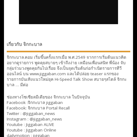
เกี่ยวกับ จิกกะบาล
จิกกะบาล.คอม เริ่มขึ้นครั้งแรกเมื่อ พ.ศ.2549 จากการเริ่มต้นแนวคิด
อยากดูรายการ พูดคุยสบายๆ เข้าถึงง่าย เหมือนเพื่อนสนิท พี่น้อง จับ
กลุ่มร่วมวงพูดคุยกันไปเรื่อย จึงเป็นจุดเริ่มต้นก่อกำเนิดรายการทีวี
ออนไลน์ บน www.jiggaban.com และได้ปล่อย teaser แรกของ
รายการบันเทิงแนวใหม่ยุค Hi-Speed Talk Show สบายๆสไตล์
จิกกะ
บาล … มีต่อ
ช่องทางโซเซียลมีเดียของ จิกกะบาล ในปัจจุบัน
Facebook :
จิกกะบาล jiggaban
Facebook:
จิกกะบาล Portal Recall
Twitter : @jiggaban_news
Instagram : @jiggaban_news
Youtube :
Jiggaban ALIVE
Youtube :
Jiggaban Online
dailymotion :
jiggaban