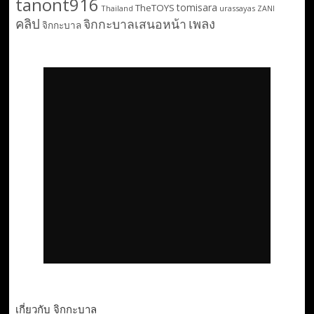
tanont916
tomisara
TheTOYS
Thailand
urassayas
ZANI
คลิป
เพลง
จิกกะบาลเสนอหน้า
จิกกะบาล
เกี่ยวกับ จิกกะบาล