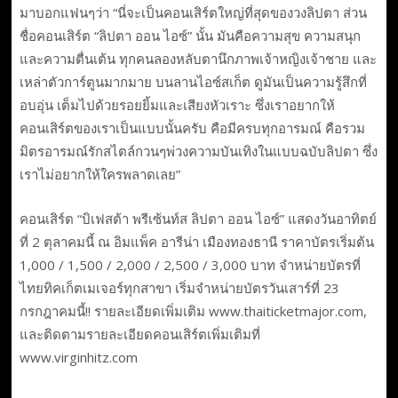
มาบอกแฟนๆว่า “นี่จะเป็นคอนเสิร์ตใหญ่ที่สุดของวงลิปตา ส่วน
ชื่อคอนเสิร์ต “ลิปตา ออน ไอซ์” นั้น มันคือความสุข ความสนุก
และความตื่นเต้น ทุกคนลองหลับตานึกภาพเจ้าหญิงเจ้าชาย และ
เหล่าตัวการ์ตูนมากมาย บนลานไอซ์สเก็ต ดูมันเป็นความรู้สึกที่
อบอุ่น เต็มไปด้วยรอยยิ้มและเสียงหัวเราะ ซึ่งเราอยากให้
คอนเสิร์ตของเราเป็นแบบนั้นครับ คือมีครบทุกอารมณ์ คือรวม
มิตรอารมณ์รักสไตล์กวนๆพ่วงความบันเทิงในแบบฉบับลิปตา ซึ่ง
เราไม่อยากให้ใครพลาดเลย”
คอนเสิร์ต “บิเฟสต้า พรีเซ้นท์ส ลิปตา ออน ไอซ์” แสดงวันอาทิตย์
ที่ 2 ตุลาคมนี้ ณ อิมแพ็ค อารีน่า เมืองทองธานี ราคาบัตรเริ่มต้น
1,000 / 1,500 / 2,000 / 2,500 / 3,000 บาท จำหน่ายบัตรที่
ไทยทิคเก็ตเมเจอร์ทุกสาขา เริ่มจำหน่ายบัตรวันเสาร์ที่ 23
กรกฎาคมนี้!! รายละเอียดเพิ่มเติม www.thaiticketmajor.com,
และติดตามรายละเอียดคอนเสิร์ตเพิ่มเติมที่
www.virginhitz.com