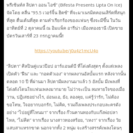
พรีเซ้นท์ส ลิปตา ออน ไอซ์” (Bifesta Presents Lipta On Ice)
จัดโดย คลื่น “95.5 เวอร์จิ้น ฮิตซ์” ที่จะมาเนรมิตคอนเสิร์ตที่สนุก
ที่สุด ตื่นเต้นที่สุด ตามคำเรียกร้องของแฟนๆ ซึ่งจะมีขึ้น ในวัน
อาทิตย์ที่ 2 ตุลาคมนี้ ณ อิมแพ็ค อารีน่า เมืองทองธานี เปิดขาย
บัตรวันเสาร์ที่ 23 กรกฎาคมนี้!!
https://youtu.be/j0u4z1mcU4o
“ลิปตา” ศิลปินคู่แนวป๊อป อาร์แอนด์บี ที่โด่งดังสุดๆ ตั้งแต่เพลง
เปิดตัว “ฝืน” และ “กอดตัวเอง” จากผลงานอัลบั้มแรก หลังจากนั้น
ตลอด 10 ปี ที่ผ่านมา ลิปตามีผลงานมาแล้ว 5 อัลบั้ม มีเพลงที่
โด่งดังโดนใจแฟนเพลงมากมาย ไม่ว่าจะเป็น ลมหายใจของเมื่อ
วาน, ปฎิเสธอย่างไร, อ่อนแอ, ยัง, ลองคุย, แค่รู้ว่ารัก, ไม่ต้อง
ขอโทษ, ใจอยากบอกรัก, ไม่คิด, รวมถึงเพลงประกอบละครดัง
อย่าง “ไปอยู่ที่ไหนมา” จากเรื่อง ก๊วนคานทองกับแก๊งพ่อปลา
ไหล, “ไม่คิด” จากเรื่อง นางสาวทองสร้อย, “เหงา” จากเรื่อง วัย
แสบสาแหรกขาด นอกจากทั้ง 2 หนุ่ม จะสร้างสรรค์เพลงโดนๆ