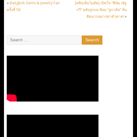
«
Bangkok Gems & Jewelry Fair
[คลิปเต็มไม่ตัด] เปิดใจ “ฟิล์ม ณัฐ
ครั้งที่ 58
กวี” หลังถูกแฉ ซ้อม “ลูก-เมีย” ลั่น
คิดมากอยากฆ่าตัวตาย!
»