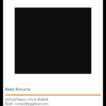
ติดต่อ จิกกะบาล
สนใจลงโฆษณา-ประชาสัมพันธ์
อีเมล์ : contact@jiggaban.com