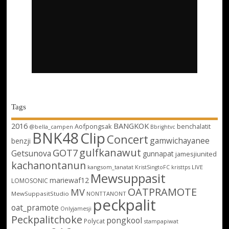
Tags
2016
BANGKOK
Aofpongsak
benchalatit
@bella_campen
Bbrightvc
BNK48
Clip
Concert
gamwichayanee
benzji
gulfkanawut
GOT7
Getsunova
gunnapat
jamesjiunited
kachanontanun
kangsom_tanatat
LIVE
KristSingtoFC
kristtps
Mewsuppasit
mariewaf12
LOMOSONIC
OATPRAMOTE
MV
MewSuppasitStudio
NONTTANONT
peckpalit
oat_pramote
Onlyjamesji
Peckpalitchoke
pongkool
Polycat
stampapiwat