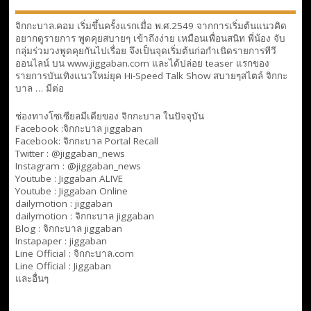
จิกกะบาล.คอม เริ่มขึ้นครั้งแรกเมื่อ พ.ศ.2549 จากการเริ่มต้นแนวคิด
อยากดูรายการ พูดคุยสบายๆ เข้าถึงง่าย เหมือนเพื่อนสนิท พี่น้อง จับ
กลุ่มร่วมวงพูดคุยกันไปเรื่อย จึงเป็นจุดเริ่มต้นก่อกำเนิดรายการทีวี
ออนไลน์ บน www.jiggaban.com และได้ปล่อย teaser แรกของ
รายการบันเทิงแนวใหม่ยุค Hi-Speed Talk Show สบายๆสไตล์
จิกกะ
บาล … มีต่อ
ช่องทางโซเซียลมีเดียของ จิกกะบาล ในปัจจุบัน
Facebook :
จิกกะบาล jiggaban
Facebook:
จิกกะบาล Portal Recall
Twitter : @jiggaban_news
Instagram : @jiggaban_news
Youtube :
Jiggaban ALIVE
Youtube :
Jiggaban Online
dailymotion :
jiggaban
dailymotion :
จิกกะบาล jiggaban
Blog :
จิกกะบาล jiggaban
Instapaper : jiggaban
Line Official :
จิกกะบาล.com
Line Official :
Jiggaban
และอื่นๆ