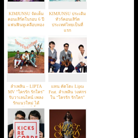
KIMJUNSU จัดเต็ม
KIMJUNSU ประเดิม
คอนเสิร์ตในรอบ 6 ปี
ทัวร์คอนเสิร์ต
แฟนฟินหูเคลือบทอง
ประเทศไทยเป็นที่
แรก
ลำเพลิน – LIPTA
แทน คัตโตะ Lipta
MV “ใครรัก รักใคร”
Feat. ลำเพลิน วงศกร
รับวาเลนไทน์ เพลง
ใน “ใครรัก รักใคร”
รักแนวใหม่ ได้
รสชาติ ข้าวจี่ จิ้ม วา
ซาบิ