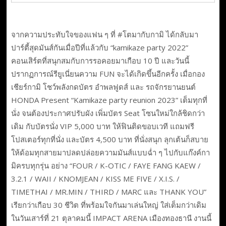
จากความประทับใจของแฟน ๆ ที่ #โตมากับกามิ ได้กลับมา
ปาร์ตี้สุดมันส์กันเมื่อปีที่แล้วกับ “kamikaze party 2022”
คอนเสิร์ตที่สนุกสมกับการรอคอยมาเกือบ 10 ปี และวันนี้
ปรากฏการณ์รียูเนี่ยนความ FUN จะได้เกิดขึ้นอีกครั้ง เมื่อกอง
เชียร์กามิ โชว์พลังกดบัตร อำพลฟูดส์ และ รถจักรยานยนต์
HONDA Present “Kamikaze party reunion 2023” เต็มทุกที่
นั่ง จนต้องประกาศปรับผัง เพิ่มบัตร Seat โซนใหม่ใกล้ชิดกว่า
เดิม กับบัตรนั่ง VIP 5,000 บาท ให้ฟินติดขอบเวที แถมฟรี
โปสเตอร์ทุกที่นั่ง และบัตร 4,500 บาท ที่นั่งสนุก ลุกเต้นก็สบาย
ให้ด้อมทุกสายมาปลดปล่อยความมันส์แบบฉ่ำ ๆ ไปกับแก๊งค์กา
มิครบทุกรุ่น อย่าง “FOUR / K-OTIC / FAYE FANG KAEW /
3.2.1 / WAII / KNOMJEAN / KISS ME FIVE / X.I.S. /
TIMETHAI / MR.MIN / THIRD / MARC และ THANK YOU”
เรียกว่าเกือบ 30 ชีวิต ที่พร้อมใจกันมาเล่นใหญ่ ใส่เต็มกว่าเดิม
ในวันเสาร์ที่ 21 ตุลาคมนี้ IMPACT ARENA เมืองทองธานี งานนี้