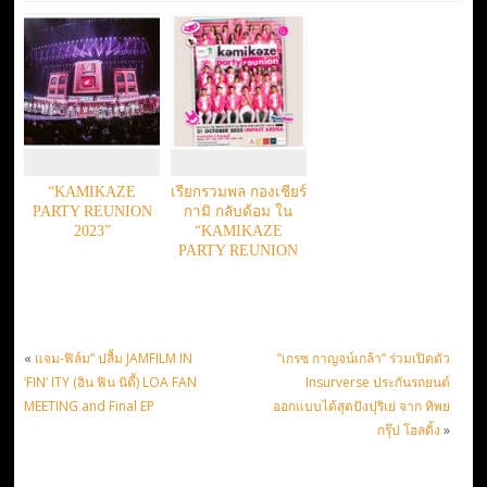
“KAMIKAZE
เรียกรวมพล กองเชียร์
PARTY REUNION
กามิ กลับด้อม ใน
2023”
“KAMIKAZE
PARTY REUNION
2023”
«
แจม-ฟิล์ม” ปลื้ม JAMFILM IN
“เกรซ กาญจน์เกล้า” ร่วมเปิดตัว
‘FIN’ ITY (อิน ฟิน นิตี้) LOA FAN
Insurverse ประกันรถยนต์
MEETING and Final EP
ออกแบบได้สุดปังปุริเย่ จาก ทิพย
กรุ๊ป โฮลดิ้ง
»