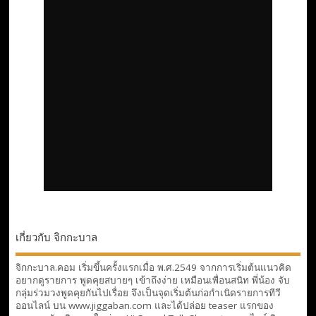
เกี่ยวกับ จิกกะบาล
จิกกะบาล.คอม เริ่มขึ้นครั้งแรกเมื่อ พ.ศ.2549 จากการเริ่มต้นแนวคิด
อยากดูรายการ พูดคุยสบายๆ เข้าถึงง่าย เหมือนเพื่อนสนิท พี่น้อง จับ
กลุ่มร่วมวงพูดคุยกันไปเรื่อย จึงเป็นจุดเริ่มต้นก่อกำเนิดรายการทีวี
ออนไลน์ บน www.jiggaban.com และได้ปล่อย teaser แรกของ