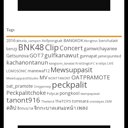
Tags
2016
BANGKOK
Aofpongsak
benchalatit
@bella_campen
Bbrightvc
BNK48
Clip
Concert
gamwichayanee
benzji
gulfkanawut
GOT7
Getsunova
gunnapat
jamesjiunited
kachanontanun
kangsom_tanatat
LIVE
KristSingtoFC
kristtps
Mewsuppasit
mariewaf12
LOMOSONIC
OATPRAMOTE
MV
MewSuppasitStudio
NONTTANONT
peckpalit
oat_pramote
Onlyjamesji
Peckpalitchoke
pongkool
Polycat
stampapiwat
tanont916
tomisara
TheTOYS
Thailand
urassayas
ZANI
คลิป
เพลง
จิกกะบาลเสนอหน้า
จิกกะบาล