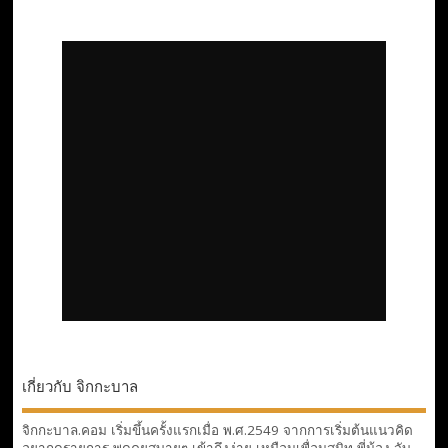
เกี่ยวกับ จิกกะบาล
จิกกะบาล.คอม เริ่มขึ้นครั้งแรกเมื่อ พ.ศ.2549 จากการเริ่มต้นแนวคิด
อยากดูรายการ พูดคุยสบายๆ เข้าถึงง่าย เหมือนเพื่อนสนิท พี่น้อง จับ