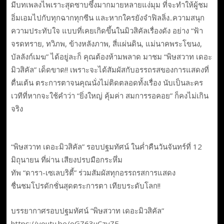
มีบทเพลงไพเราะสุดซาบซึ้งมากมายหลายแง่มุม ที่จะทำให้ผู้ชม
อิ่มเอมไปกับทุกฉากทุกซีน และหากใครยังจำฟิลลิ่ง..ความสนุก
ความประทับใจ แบบที่เคยเกิดขึ้นในมิวสิคัลเรื่องดัง อย่าง “ฟ้า
จรดทราย, ทวิภพ, ข้างหลังภาพ, สี่แผ่นดิน, แม่นาคพระโขนง,
บัลลังก์เมฆ” ได้อยู่ละก็ คุณต้องห้ามพลาด มาชม “พิษสวาท เดอะ
มิวสิคัล” เด็ดขาด!! เพราะจะได้สัมผัสกับอรรถรสของการแสดงที่
ตื่นเต้น ตระการตาจนคุณนั่งไม่ติดตลอดทั้งเรื่อง นับเป็นละคร
เวทีที่หากจะใช้คำว่า “ยิ่งใหญ่ คุ้มค่า สมการรอคอย” ก็คงไม่เกิน
จริง
“พิษสวาท เดอะมิวสิคัล” รอบปฐมทัศน์ ในค่ำคืนวันจันทร์ที่ 12
มิถุนายน ที่ผ่าน เสียงปรบมือกระหึ่ม
ทัพ “ดารา-เซเลบริตี้” ร่วมสัมผัสทุกอรรถรสการแสดง
ชื่นชมโปรดักชั่นสุดตระการตา เทียบระดับโลก!!
บรรยากาศรอบปฐมทัศน์ “พิษสวาท เดอะมิวสิคัล”
https://youtu.be/oGZ63uCzyZE​