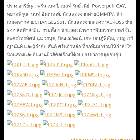
ปราง อารีย์กุล, ฟรีน เบคกี้, เบสท์ รักษ์วนีย์, Powerpuff GAY,
หยาดพิรุณ, นนท์ อินทนนท์, นักแสดงจากค่ายGMMTV, นัก
แสดงจากค่ายCHANGE2561, นักแสดงจากละคร “ACROSS the
SKY ลัดฟ้าล่าฝัน” รวมทั้ง 4 นักแสดงนำจาก “พิษสวาท” เวอร์ชั่น
ละครโทรทัศน์ นุ่น วรนุช, ป้อง ณวัฒน์, เจษ เจษฏ์พิพัฒ, เบญ เรวิ
ญานันท์ และผู้กำกับ สันต์ ศรีแก้วหล่อ ที่ยกทีมมาร่วมให้กำลังใจ
นักแสดงและทีมงานมิวสิคัลเรื่องนี้ด้วยบรรยากาศสุดอบอุ่น