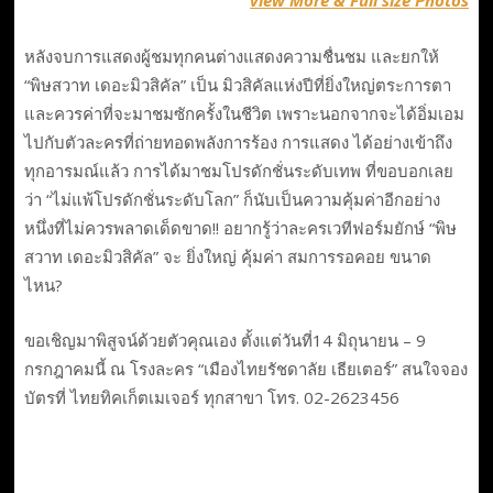
view More & Full size Photos
หลังจบการแสดงผู้ชมทุกคนต่างแสดงความชื่นชม และยกให้
“พิษสวาท เดอะมิวสิคัล” เป็น มิวสิคัลแห่งปีที่ยิ่งใหญ่ตระการตา
และควรค่าที่จะมาชมซักครั้งในชีวิต เพราะนอกจากจะได้อิ่มเอม
ไปกับตัวละครที่ถ่ายทอดพลังการร้อง การแสดง ได้อย่างเข้าถึง
ทุกอารมณ์แล้ว การได้มาชมโปรดักชั่นระดับเทพ ที่ขอบอกเลย
ว่า “ไม่แพ้โปรดักชั่นระดับโลก” ก็นับเป็นความคุ้มค่าอีกอย่าง
หนึ่งที่ไม่ควรพลาดเด็ดขาด!! อยากรู้ว่าละครเวทีฟอร์มยักษ์ “พิษ
สวาท เดอะมิวสิคัล” จะ ยิ่งใหญ่ คุ้มค่า สมการรอคอย ขนาด
ไหน?
ขอเชิญมาพิสูจน์ด้วยตัวคุณเอง ตั้งแต่วันที่14 มิถุนายน – 9
กรกฎาคมนี้ ณ โรงละคร “เมืองไทยรัชดาลัย เธียเตอร์” สนใจจอง
บัตรที่ ไทยทิคเก็ตเมเจอร์ ทุกสาขา โทร. 02-2623456