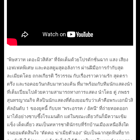
“พิษสวาท เดอะมิวสิคัล” ที่จัดเต็มด้วยโปรดักชั่นฉาก แสง เสียง
เอฟเฟคพิเศษ และคอสตูมสุดอลังการ ผ่านฝีมือการกำกับสุด
ละเมียดโดย ถกลเกียรติ วีรวรรณ กับเรื่องราวความรัก สุดตรา
ตรึง และรอคอยวันกลับมาทวงแค้น ที่มาพร้อมกับทีมนักแสดงนำ
ที่เต็มเปี่ยมไปด้วยความสามารถทางการแสดง นำโดย ตู่ ภพธร
สุนทรญาณกิจ ศิลปินนักแสดงที่ต้องยอมรับว่าเค้าคือพระเอกมิวสิ
คัลอันดับ 1 ของยุคนี้ กับบท “พระอรรค / อัคนี” ที่ถ่ายทอดออก
มาได้อย่างซาบซึ้งโรแมนติก แต่ในขณะเดียวกันก็มีความเข้ม
แข็ง เด็ดเดี่ยว สมเป็นทหารชาตินักรบที่รักบ้านเมืองเหนือสิ่งใด
จนยอมตัดสินใจ “ตัดคอ ฆ่าเมียตัวเอง” นับเป็นฉากสุดหินที่ยาก