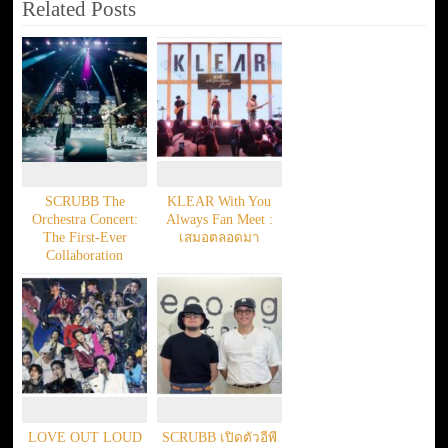
Related Posts
SCRUBB The
KLEAR With You
Orchestra Concert:
Always Fan Meet :
The First-Ever
เสมอตลอดมา
Collaboration
LOVE OUT LOUD
SCRUBB เปิดตัวอีพี