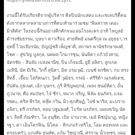
งานนี้ได้รับเกียรติจากผู้บริหาร ศิลปินนักแสดง และเซเลบริตี้คน
ดังจากหลากหลายวงการที่ตบเท้ามาร่วมชม “พิษสวาท เดอะ
มิวสิคัล” ในรอบนี้กันอย่างคึกคักจนแน่นโรงละคร อาทิ ไพบูลย์
ดำรงชัยธรรม, บุษบา ดาวเรือง, สายทิพย์ มนตรีกุล ณ อยุธยา,วร
ฤทธิ์ ไวยเจียรนัย, ปัญญ์ชลี เพ็ญชาติ, สถาพร พานิชรักษาพงศ์,
โชค – สู่ขวัญ บูลกุล, นพพล โกมารชุน, นันทิดา แก้วบัวสาย,
ฉัตรชัย – สินจัย เปล่งพานิช, ปิ่น เก็จมณี, ยู่ยี่ อลิสา, ลูกเกด
เมทินี, นัท มีเรีย, วิกกี้ สุนิสา, มิค บรมวุฒิ, เบนซ์ พรชิตา, กบ ทรง
สิทธิ์ , เจี๊ยบ โสภิตนภา, วู้ดดี้ วุฒิธร, กรณ์ – ศรีริต้า ณรงค์เดช,
กัปตัน ภูธเนศ, เอ้ก บุษกร, ภูริ หิรัญพฤกษ์, เพลง ชนม์ทิดา, อั๋น
ภูวนาท, ตือ สมบัษร, ไจ๋ ซีร่า, หมาก ปริญ, ฟิล์ม ธนภัทร, แจม
รชตะ, คริส พีรวัส, ฟลุ๊ค กวิน, มิว ศุภศิษฏ์, ไอซ์ พาริส, มะปราง
อลิสา, ตรี ภรภัทร, ทอย ปฐมพงศ์, ไบร์ท นรภัทร, เพลงขวัญ นัต
ยา, ลิลลี่ ภัณฑิรา, โอ อนุชิต, เป้ย ปานวาด, เมย์ พิชญ์นาฏ, หญิง
รฐา, ดา เอ็นโดรฟิน, นิโคล – ทิกเกอร์ เทริโอ, โอม คอทเทล และ
ครอบครัว, แกงส้ม ธนทัต, แก้ม วิชญาณี, ศรราม น้ำเพชร, เฌอ