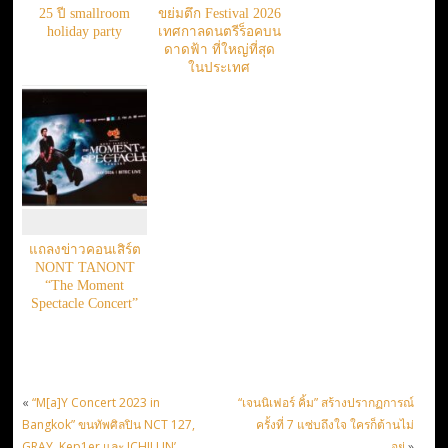
25 ปี smallroom
ขย่มตึก Festival 2026
holiday party
เทศกาลดนตรีร็อคบน
ดาดฟ้า ที่ใหญ่ที่สุด
ในประเทศ
แถลงข่าวคอนเสิร์ต
NONT TANONT
“The Moment
Spectacle Concert”
«
“M[a]Y Concert 2023 in
“เจนนิเฟอร์ คิ้ม” สร้างปรากฏการณ์
Bangkok” ขนทัพศิลปิน NCT 127,
ครั้งที่ 7 แซ่บถึงใจ ใครก็ต้านไม่
GRAY, Kep1er และ ICHILLIN’
อยู่
»