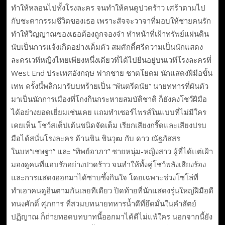
ทำให้หลอนไปทั้งโรงละคร จนทำให้คนดูปวดร้าว เศร้าตามไป
กับชะตากรรมชีวิตของเธอ เพราะสัจจะวาจาที่มอบให้ชายคนรัก
ทำให้วิญญาณของเธอต้องถูกจองจำ ทำหน้าที่เฝ้าทรัพย์แผ่นดิน
นับเป็นการแจ้งเกิดอย่างเต็มตัว สมศักดิ์ศรีความเป็นนักแสดง
ละครเวทีหญิงไทยเพียงหนึ่งเดียวที่ได้ไปยืนอยู่บนเวทีโรงละครที่
West End ประเทศอังกฤษ ฟากชาย ชาตโยดม นักแสดงฝีมือขั้น
เทพ ครั้งนี้พลิกมารับบทร้ายเป็น “พันตรีดนัย” นายทหารที่ผันตัว
มาเป็นนักการเมืองที่โกงกินกระหายสมบัติชาติ ก็ยังคงโชว์ฝีมือ
ได้อย่างยอดเยี่ยมเช่นเคย แถมทำเซอร์ไพรส์ในแบบที่ไม่มีใคร
เคยเห็น โชว์สเต็ปเต้นชนิดจัดเต็ม เรียกเสียงกรี๊ดและเสียงปรบ
มือได้สนั่นโรงละคร ด้านชิน ชินวุฒ กับ ดาว ณัฐภัสสร
ในบท“เชษฐา” และ “ทิพย์อาภา” ชายหนุ่ม-หญิงสาว ผู้ที่ได้แต่เฝ้า
มองดูคนที่แอบรักอย่างปวดร้าว จนทำให้ทั้งคู่โชว์พลังเสียงร้อง
และการแสดงออกมาได้ซาบซึ้งกินใจ โดยเฉพาะช่วงโซโล่ที่
ทำเอาคนดูอินตามกันเลยทีเดียว ปิดท้ายที่นักแสดงรุ่นใหญ่ฝีมือดี
ทนงศักดิ์ ศุภการ ที่สวมบทนายทหารน้ำดีที่ยึดมั่นในคำสัตย์
ปฏิญาณ ก็ถ่ายทอดบทบาทนี้ออกมาได้ดีไม่แพ้ใคร นอกจากนี้ยัง