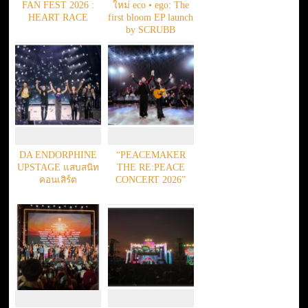
FAN FEST 2026 :
ใหม่ eco • ego: The
HEART RACE
first bloom EP launch
by SCRUBB
DA ENDORPHINE
“PEACEMAKER
UPSTAGE แสบสนิท
THE RE:PEACE
คอนเสิร์ต
CONCERT 2026”