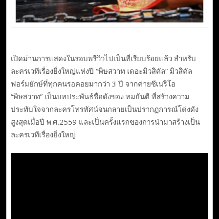
เปิดม่านการแสดงในรอบพรีวิวไปเป็นที่เรียบร้อยแล้ว สำหรับ
ละครเวทีเรื่องยิ่งใหญ่แห่งปี “พิษสวาท เดอะมิวสิคัล” มิวสิคัล
ฟอร์มยักษ์ที่ทุกคนรอคอยมากว่า 3 ปี จากค่ายซีเนริโอ
“พิษสวาท” เป็นบทประพันธ์ชื่อดังของ ทมยันตี ที่สร้างความ
ประทับใจจากละครโทรทัศน์จนกลายเป็นปรากฏการณ์โด่งดัง
สูงสุดเมื่อปี พ.ศ.2559 และเป็นครั้งแรกของการนำมาสร้างเป็น
ละครเวทีเรื่องยิ่งใหญ่