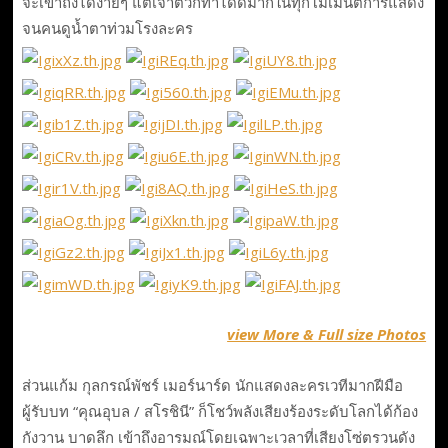
จะเข้าถึงได้ง่ายๆ แต่เจ้าตัวก็ทำได้ดีมากในทุกโมเมนต์การแสดง
จนคนดูน้ำตาท่วมโรงละคร
view More & Full size Photos
ส่วนแก้ม กุลกรณ์พัชร์ เมอร์นาร์ด นักแสดงละครเวทีมากฝีมือ
ผู้รับบท “คุณอุบล / สโรชินี” ก็โชว์พลังเสียงร้องระดับโลกได้ก้อง
กังวาน บาดลึก เข้าถึงอารมณ์โดยเฉพาะเวลาที่เสียงโซ่ตรวนดัง