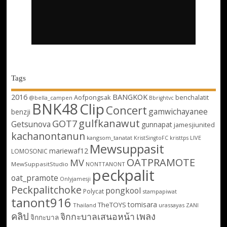
Tags
2016
BANGKOK
Aofpongsak
benchalatit
@bella_campen
Bbrightvc
BNK48
Clip
Concert
gamwichayanee
benzji
gulfkanawut
GOT7
Getsunova
gunnapat
jamesjiunited
kachanontanun
kangsom_tanatat
LIVE
KristSingtoFC
kristtps
Mewsuppasit
mariewaf12
LOMOSONIC
OATPRAMOTE
MV
MewSuppasitStudio
NONTTANONT
peckpalit
oat_pramote
Onlyjamesji
Peckpalitchoke
pongkool
Polycat
stampapiwat
tanont916
tomisara
TheTOYS
Thailand
urassayas
ZANI
คลิป
เพลง
จิกกะบาลเสนอหน้า
จิกกะบาล