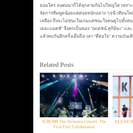
ยอมใคร จนต่อมาก็ได้ลุกลามกันไปใหญ่โต เพราะต่าง
จัดการทีมพูดน้อยแต่ต่อยหนักอย่าง “เจนี่ เทียนโพธ
เหลือง ถึงจะไม่ชนะในเกมแต่ชนะใจคนดูไปทั้งส
เดอะแมตช์” จึงตกเป็นของ “ณเดชน์ คุกิมิยะ” แ
แล้วพบกันอีกครั้งเมื่อถึงเวลา “ดีต่อใจ” ความบันเท
Related Posts
SCRUBB The Orchestra Concert: The
KLEAR Wit
First-Ever Collaboration