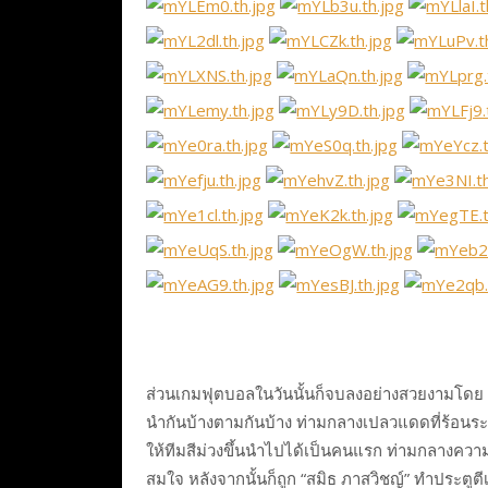
ส่วนเกมฟุตบอลในวันนั้นก็จบลงอย่างสวยงามโดย ทีม
นำกันบ้างตามกันบ้าง ท่ามกลางเปลวแดดที่ร้อนระอุ
ให้ทีมสีม่วงขึ้นนำไปได้เป็นคนแรก ท่ามกลางความ
สมใจ หลังจากนั้นก็ถูก “สมิธ ภาสวิชญ์” ทำประตูต