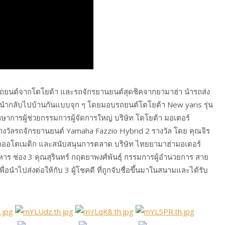
ร์รถยนต์จากโตโยต้า และรถจักรยานยนต์สุดชิคจากยามาฮ่า นำรถส่ง
่อนำกลับไปบ้านกันแบบจุก ๆ โดยมอบรถยนต์โตโยต้า New yaris รุ่น
กษาการผู้ช่วยกรรมการผู้จัดการใหญ่ บริษัท โตโยต้า มอเตอร์
งวัลรถจักรยานยนต์ Yamaha Fazzio Hybrid 2 รางวัล โดย คุณจิร
มรถออโตเมติก และสนับสนุนการตลาด บริษัท ไทยยามาฮ่ามอเตอร์
ิหาร ช่อง 3 คุณสุรินทร์ กฤตยาพงศ์พันธุ์ กรรมการผู้อำนวยการ สาย
 เพื่อนำไปส่งต่อให้กับ 3 ผู้โชคดี ที่ถูกจับชื่อขึ้นมาในสนามและได้รับ