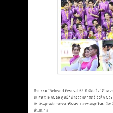
กิจกรรม “Beloved Festival 53 ปี ดีต่อใจ” ศึกควา
ณ สนามฟุตบอล ศูนย์กีฬาธรรมศาสตร์ รังสิต ประกาศ
กัปตันสุดหล่อ “เกรท วรินทร” เอาชนะลูกโทษ สีเห
ลั่นสนาม