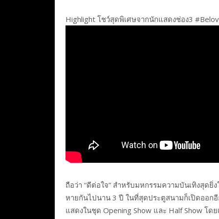
Highlight โชว์สุดพิเศษจากนักแสดงช่อง3 #Belov
ถือว่า “ดีต่อใจ” สำหรับมหกรรมความบันเทิงสุดยิ่
หายกันไปนาน 3 ปี ในที่สุดประตูสนามก็เปิดออกอี
แสดงในชุด Opening Show และ Half Show โดยเหล