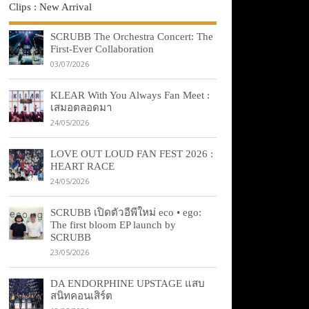
Clips : New Arrival
SCRUBB The Orchestra Concert: The
First-Ever Collaboration
03/07/2026
KLEAR With You Always Fan Meet :
เสมอตลอดมา
24/05/2026
LOVE OUT LOUD FAN FEST 2026 :
HEART RACE
24/05/2026
SCRUBB เปิดตัวอีพีใหม่ eco • ego:
The first bloom EP launch by
SCRUBB
23/05/2026
DA ENDORPHINE UPSTAGE แสบ
สนิทคอนเสิร์ต