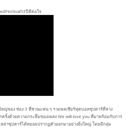
edFestival53ปีดีต่อใจ
งใหญ่ของ ช่อง 3 ที่ชวนแฟน ๆ รวมพลเชียร์ฟุตบอลซุปตาร์ที่ห่าง
กครั้งด้วยความกระหึ่มของเพลง We will love you ที่มาพร้อมกับการ
่าซุปตาร์ได้ทยอยปรากฏตัวออกมาอย่างยิ่งใหญ่ โดยมีกลุ่ม