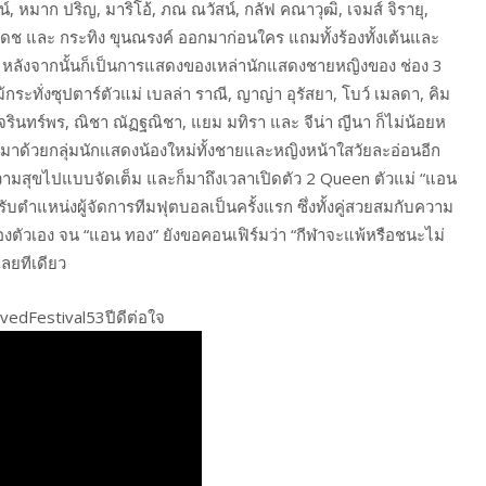
 หมาก ปริญ, มาริโอ้, ภณ ณวัสน์, กลัฟ คณาวุฒิ, เจมส์ จิรายุ,
ีรเดช และ กระทิง ขุนณรงค์ ออกมาก่อนใคร แถมทั้งร้องทั้งเต้นและ
ลังจากนั้นก็เป็นการแสดงของเหล่านักแสดงชายหญิงของ ช่อง 3
ะทั่งซุปตาร์ตัวแม่ เบลล่า ราณี, ญาญ่า อุรัสยา, โบว์ เมลดา, คิม
 เต้ย จรินทร์พร, ณิชา ณัฏฐณิชา, แยม มทิรา และ จีน่า ญีนา ก็ไม่น้อยห
มมาด้วยกลุ่มนักแสดงน้องใหม่ทั้งชายและหญิงหน้าใสวัยละอ่อนอีก
ความสุขไปแบบจัดเต็ม และก็มาถึงเวลาเปิดตัว 2 Queen ตัวแม่ “แอน
ารับตำแหน่งผู้จัดการทีมฟุตบอลเป็นครั้งแรก ซึ่งทั้งคู่สวยสมกับความ
งตัวเอง จน “แอน ทอง” ยังขอคอนเฟิร์มว่า “กีฬาจะแพ้หรือชนะไม่
เลยทีเดียว
vedFestival53ปีดีต่อใจ