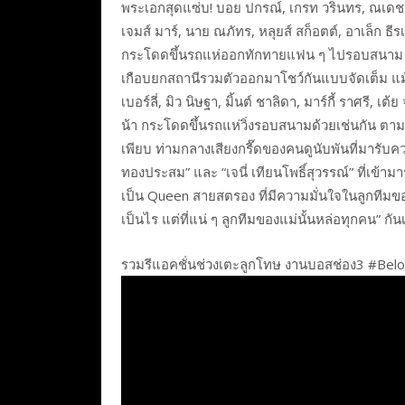
พระเอกสุดแซ่บ! บอย ปกรณ์, เกรท วรินทร, ณเดชน์,
เจมส์ มาร์, นาย ณภัทร, หลุยส์ สก็อตต์, อาเล็ก ธ
กระโดดขึ้นรถแห่ออกทักทายแฟน ๆ ไปรอบสนาม ห
เกือบยกสถานีรวมตัวออกมาโชว์กันแบบจัดเต็ม แม้กร
เบอร์ลี่, มิว นิษฐา, มิ้นต์ ชาลิดา, มาร์กี้ ราศรี,
น้า กระโดดขึ้นรถแห่วิ่งรอบสนามด้วยเช่นกัน ตา
เพียบ ท่ามกลางเสียงกรี๊ดของคนดูนับพันที่มารับ
ทองประสม” และ “เจนี่ เทียนโพธิ์สุวรรณ์” ที่เข้าม
เป็น Queen สายสตรอง ที่มีความมั่นใจในลูกทีมขอ
เป็นไร แต่ที่แน่ ๆ ลูกทีมของแม่นั้นหล่อทุกคน” กัน
รวมรีแอคชั่นช่วงเตะลูกโทษ งานบอสช่อง3 #Belo