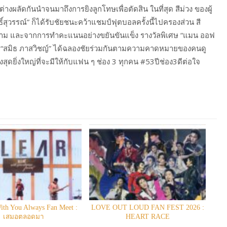
ผลัดกันนำจนมาถึงการยิงลูกโทษเพื่อตัดสิน ในที่สุด สีม่วง ของผู้
ิ์สุวรรณ์” ก็ได้รับชัยชนะคว้าแชมป์ฟุตบอลครั้งนี้ไปครองส่วน สี
นาม และจากการทำคะแนนอย่างขยันขันแข็ง รางวัลพิเศษ “แมน ออฟ
ละ “สมิธ ภาสวิชญ์” ได้ฉลองชัยร่วมกันตามความคาดหมายของคนดู
ิงสุดยิ่งใหญ่ที่จะมีให้กับแฟน ๆ ช่อง 3 ทุกคน #53ปีช่อง3ดีต่อใจ
h You Always Fan Meet :
LOVE OUT LOUD FAN FEST 2026 :
เสมอตลอดมา
HEART RACE