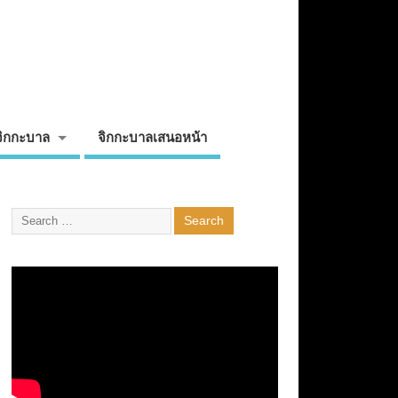
จิกกะบาล
จิกกะบาลเสนอหน้า