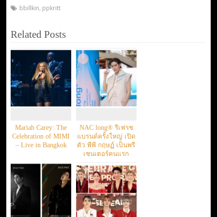
bbillkin
,
ppkritt
Related Posts
Mariah Carey: The
NAC long® รีเฟรช
Celebration of MIMI
แบรนด์ครั้งใหญ่ เปิด
– Live in Bangkok
ตัว พีพี กฤษฏ์ เป็นพรี
เซนเตอร์คนแรก