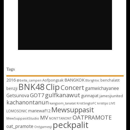
Tags
2016
BANGKOK
Aofpongsak
benchalatit
@bella_campen
Bbrightvc
BNK48
Clip
Concert
gamwichayanee
benzji
gulfkanawut
GOT7
Getsunova
gunnapat
jamesjiunited
kachanontanun
kangsom_tanatat
LIVE
KristSingtoFC
kristtps
Mewsuppasit
mariewaf12
LOMOSONIC
OATPRAMOTE
MV
MewSuppasitStudio
NONTTANONT
peckpalit
oat_pramote
Onlyjamesji