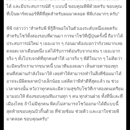
ได้ และมีประสบการณ์ดี ๆ แบบนี้ ขอบคุณพีพีด้วยครับ ขอบคุณ
ที่เป็นพาร์ทเนอร์ที่ดีที่สุดสำหรับผมมาตลอด พีพีเก่งมากๆ ครับ”
พีพี กล่าวว่า “สำหรับพี พีรู้สึกพอใจในตัวเองระดับหนึ่งเลยครับ
สำหรับโชว์ทั้งสองรอบที่ผ่านมา การมาโชว์ที่ญี่ปุ่นครั้งนี้ ถือว่าได้
ประสบการณ์ใหม่ ๆ เยอะมาก ๆ ก่อนมาต้องบอกว่ากังวลมากเลย
ตลอดเวลาเดือนหนึ่ง แต่ได้รับการต้อนรับจากแฟน ๆ เยอะมาก
จริง ๆ ทั้งโปรเจกต์ที่ทุกคนทำให้ เอาจริง ๆ พีดีใจมาก ๆ ไม่คิดว่า
จะมีคนรักเรามากขนาดนี้ บนเวทีมองลงมา เห็นสายตาของทุก
คนที่ส่งผ่านกำลังใจมาให้ เลยทำให้สามารถทำในสิ่งที่ซ้อมมาได้
อาจจะมีผิดพลาดบ้างเล็กน้อย แต่คิดว่าพีทำดีที่สุดแล้ว ณ ช่วง
เวลาตรงนั้น หวังว่าทุกคนจะมีความสุขกับโชว์ที่เราสองคนเตรียม
มามอบให้ ต้องขอบคุณทีมงานทุก ๆ คน ทุกส่วนฝ่าย ทั้งที่นี่และที่
เมืองไทย ถ้าไม่มีทุกคน พีคงไม่สามารถโชว์ออกมาได้ดีแบบนี้
สุดท้ายขอบคุณบิวกิ้นด้วย ที่ช่วยซ้อม ช่วยติว และเอาใจช่วยพี
มาตลอด ขอบคุณครับ”