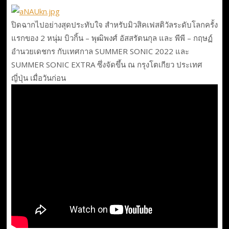
ปิดฉากไปอย่างสุดประทับใจ สำหรับมิวสิคเฟสติวัลระดับโลกครั้ง
แรกของ 2 หนุ่ม บิวกิ้น – พุฒิพงศ์ อัสสรัตนกุล และ พีพี – กฤษฏ์
อำนวยเดชกร กับเทศกาล SUMMER SONIC 2022 และ
SUMMER SONIC EXTRA ซึ่งจัดขึ้น ณ กรุงโตเกียว ประเทศ
ญี่ปุ่น เมื่อวันก่อน