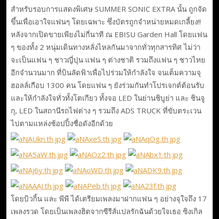
สำหรับรอบการแสดงพิเศษ SUMMER SONIC EXTRA นั้น ถูกจัด
ขึ้นเพื่อเอาใจแฟนๆ โดยเฉพาะ ซึ่งบัตรถูกจำหน่ายหมดเกลี้ยง!!
หลังจากเปิดขายเพียงไม่กี่นาที ณ EBISU Garden Hall โดยแฟน
ๆ ของทั้ง 2 หนุ่มเดินทางหลั่งไหลกันมาจากทั่วทุกสารทิศ ไม่ว่า
จะเป็นแฟน ๆ ชาวญี่ปุน แฟน ๆ ต่างชาติ รวมถึงแฟน ๆ ชาวไทย
อีกจำนวนมาก ที่บินลัดฟ้าเพื่อไปร่วมให้กำลังใจ จนเต็มความจุ
ฮอลล์เกือบ 1300 คน โดยแฟน ๆ ยังร่วมกันทำโปรเจกต์ต้อนรับ
และให้กำลังใจทั่วทั้งโตเกียว ทั้งจอ LED ในย่านชิบูย่า และ ชินจู
กุ, LED ในสถานีรถไฟต่าง ๆ รวมถึง ADS TRUCK ที่ขับตระเวน
ไปตามแหล่งช้อปปิ้งชื่อดังอีกด้วย
โดยบิวกิ้น และ พีพี ได้เตรียมเพลงมาฝากแฟน ๆ อย่างจุใจถึง 17
เพลงรวด โดยเป็นเพลงฮิตจากซีรีส์แปลรักฉันด้วยใจเธอ ซิงเกิล