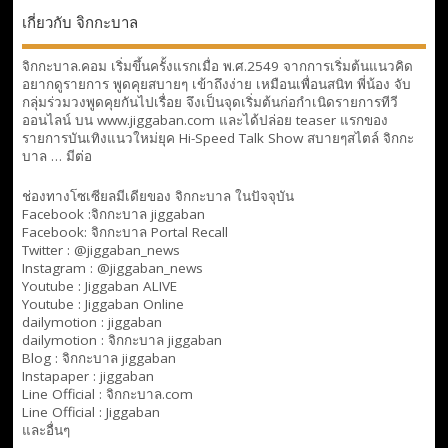
เกี่ยวกับ จิกกะบาล
จิกกะบาล.คอม เริ่มขึ้นครั้งแรกเมื่อ พ.ศ.2549 จากการเริ่มต้นแนวคิด
อยากดูรายการ พูดคุยสบายๆ เข้าถึงง่าย เหมือนเพื่อนสนิท พี่น้อง จับ
กลุ่มร่วมวงพูดคุยกันไปเรื่อย จึงเป็นจุดเริ่มต้นก่อกำเนิดรายการทีวี
ออนไลน์ บน www.jiggaban.com และได้ปล่อย teaser แรกของ
รายการบันเทิงแนวใหม่ยุค Hi-Speed Talk Show สบายๆสไตล์
จิกกะ
บาล … มีต่อ
ช่องทางโซเซียลมีเดียของ จิกกะบาล ในปัจจุบัน
Facebook :
จิกกะบาล jiggaban
Facebook:
จิกกะบาล Portal Recall
Twitter : @jiggaban_news
Instagram : @jiggaban_news
Youtube :
Jiggaban ALIVE
Youtube :
Jiggaban Online
dailymotion :
jiggaban
dailymotion :
จิกกะบาล jiggaban
Blog :
จิกกะบาล jiggaban
Instapaper : jiggaban
Line Official :
จิกกะบาล.com
Line Official :
Jiggaban
และอื่นๆ