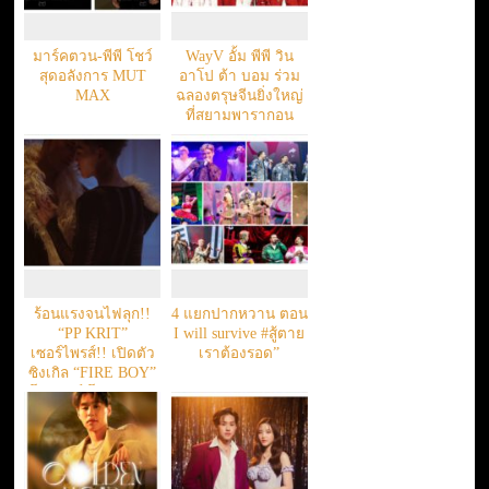
มาร์คตวน-พีพี โชว์
WayV อั้ม พีพี วิน
สุดอลังการ MUT
อาโป ต้า บอม ร่วม
MAX
ฉลองตรุษจีนยิ่งใหญ่
ที่สยามพารากอน
ร้อนแรงจนไฟลุก!!
4 แยกปากหวาน ตอน
“PP KRIT”
I will survive #สู้ตาย
เซอร์ไพรส์!! เปิดตัว
เราต้องรอด”
ซิงเกิล “FIRE BOY”
โปรดิวซ์ โดย “THE
TOYS”