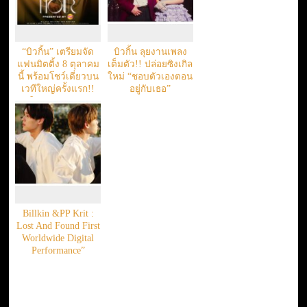
“บิวกิ้น” เตรียมจัด
บิวกิ้น ลุยงานเพลง
แฟนมิตติ้ง 8 ตุลาคม
เต็มตัว!! ปล่อยซิงเกิล
นี้ พร้อมโชว์เดี่ยวบน
ใหม่ “ชอบตัวเองตอน
เวทีใหญ่ครั้งแรก!!
อยู่กับเธอ”
ใน “GOLDEN
HOURS’ BILLKIN
THE FIRST FAN
MEETING
PRESENTED BY
LAY’S”
Billkin &PP Krit :
Lost And Found First
Worldwide Digital
Performance”