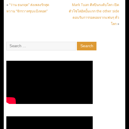
«
“ว่าน ธนกฤต” ส่งเพลงรักสุด
Mark Tuan ศิลปินระดับโลก เปิด
หวาน “จักรวาลชุบแป้งทอด”
ตัวโซโล่อัลบั้มเเรก the other side
ตอบรับการรอคอยจากแฟนๆ ทั่ว
โลก
»