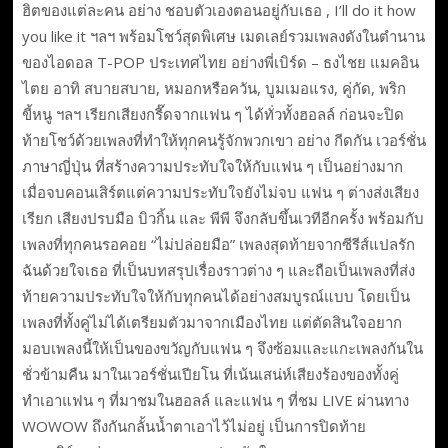
ฮิตของแต่ละคน อย่าง ชอบตัวเองตอนอยู่กับเธอ , I’ll do it how
you like it ฯลฯ พร้อมโชว์สุดพิเศษ เมดเลย์รวมเพลงดังในตำนาน
ของไอดอล T-POP ประเทศไทย อย่างพี่เบิร์ด – ธงไชย แมคอิน
ไตย อาทิ สบายสบาย, หมอกหรือควัน, บูมเมอแรง, คู่กัด, พริก
ขี้หนู ฯลฯ เรียกเสียงกรี๊ดจากแฟน ๆ ได้ทั่วทั้งฮอลล์ ก่อนจะปิด
ท้ายโชว์ด้วยเพลงที่ทำให้ทุกคนรู้จักพวกเขา อย่าง กีดกัน เวอร์ชั่น
ภาษาญี่ปุ่น ที่สร้างความประทับใจให้กับแฟน ๆ เป็นอย่างมาก
เมื่อจบคอนเสิร์ตแต่ความประทับใจยังไม่จบ แฟน ๆ ต่างส่งเสียง
เรียก เสียงปรบมือ บิวกิ้น และ พีพี จึงกลับขึ้นเวทีอีกครั้ง พร้อมกับ
เพลงที่ทุกคนรอคอย “ไม่ปล่อยมือ” เพลงสุดท้ายจากซีรีส์แปลรัก
ฉันด้วยใจเธอ ที่เป็นบทสรุปเรื่องราวต่าง ๆ และถือเป็นเพลงที่ส่ง
ท้ายความประทับใจให้กับทุกคนได้อย่างสมบูรณ์แบบ โดยเป็น
เพลงที่ทั้งคู่ไม่ได้เตรียมตัวมาจากเมืองไทย แต่ตัดสินใจอยาก
มอบเพลงนี้ให้เป็นของขวัญกับแฟน ๆ จึงซ้อมและแกะเพลงกันใน
ชั่วข้ามคืน มาในเวอร์ชั่นเปียโน ที่เน้นเสน่ห์เสียงร้องของทั้งคู่
ทำเอาแฟน ๆ ที่มาชมในฮอลล์ และแฟน ๆ ที่ชม LIVE ผ่านทาง
WOWOW ถึงกันกลั้นน้ำตาเอาไว้ไม่อยู่ เป็นการปิดท้าย