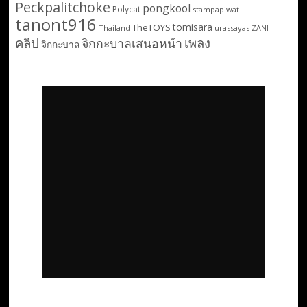
Peckpalitchoke
pongkool
Polycat
stampapiwat
tanont916
tomisara
TheTOYS
Thailand
urassayas
ZANI
คลิป
เพลง
จิกกะบาลเสนอหน้า
จิกกะบาล