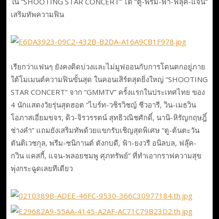
ใน “SHOOTING STAR CONCERT” ได้ “ตู-พรีม-ฟ้า-ฟลุ๊ค-แจน”
เสริมทัพความฟิน
เรียกว่าแฟนๆ ยังคงติดบ่วงและไม่มูฟออนกับการโดนตกอยู่ภาย
ใต้โมเมนต์ความฟินขั้นสุด ในคอนเสิร์ตสุดยิ่งใหญ่ “SHOOTING
STAR CONCERT” จาก “GMMTV” ครั้งแรกในประเทศไทย ของ
4 นักแสดงวัยรุ่นสุดฮอต “ไบร์ท-วชิรวิชญ์ ชีวอารี, วิน-เมธวิน
โอภาสเอี่ยมขจร, ดิว-จิรวรรตน์ สุทธิวณิชศักดิ์, นานิ-หิรัญกฤษฎิ์
ช่างคำ” แถมยังเสริมทัพด้วยแขกรับเชิญสุดพิเศษ “ตู-ต้นตะวัน
ตันติเวชกุล, พรีม-ชนิกานต์ ตังกบดี, ฟ้า-ยงวรี อนิลบล, ฟลุ๊ค-
กวิน แคสกี้, แจน-พลอยชมพู ศุภทรัพย์” ที่ทำเอากราฟความสุข
พุ่งกระฉูดเลยทีเดียว