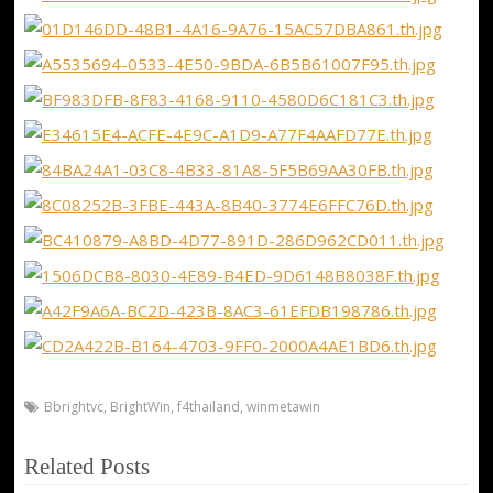
Bbrightvc
,
BrightWin
,
f4thailand
,
winmetawin
Related Posts