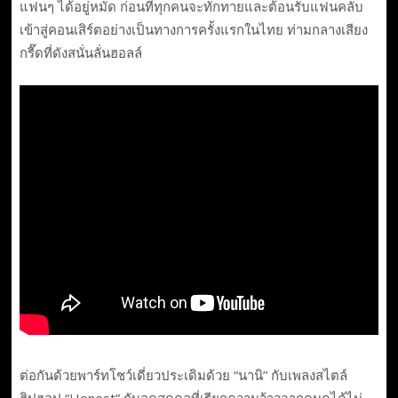
แฟนๆ ได้อยู่หมัด ก่อนที่ทุกคนจะทักทายและต้อนรับแฟนคลับ
เข้าสู่คอนเสิร์ตอย่างเป็นทางการครั้งแรกในไทย ท่ามกลางเสียง
กรี๊ดที่ดังสนั่นลั่นฮอลล์
ต่อกันด้วยพาร์ทโชว์เดี่ยวประเดิมด้วย “นานิ” กับเพลงสไตล์
ฮิปฮอป “Honest” กับลุคสุดคลูที่เรียกความว้าวจากคนดูได้ไม่