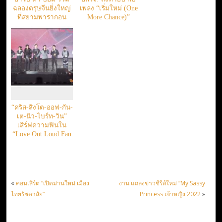
ฉลองตรุษจีนยิ่งใหญ่
เพลง “เริ่มใหม่ (One
ที่สยามพารากอน
More Chance)”
ถ่ายทอดมุมมอง
ความรักสุดซึ้ง
“คริส-สิงโต-ออฟ-กัน-
เต-นิว-ไบร์ท-วิน”
เสิร์ฟความฟินใน
“Love Out Loud Fan
Fest 2022”
«
คอนเสิร์ต “เปิดม่านใหม่ เมือง
งาน แถลงข่าวซีรีส์ใหม่ “My Sassy
ไทยรัชดาลัย”
Princess เจ้าหญิง 2022
»