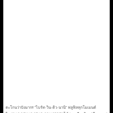
ตะโกนว่าปังมาก!! “ไบร์ท-วิน-ดิว-นานิ” ฟลูฟิลทุกโมเมนต์