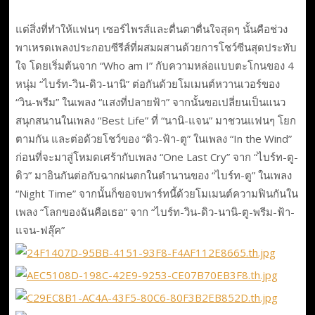
แต่สิ่งที่ทำให้แฟนๆ เซอร์ไพรส์และตื่นตาตื่นใจสุดๆ นั้นคือช่วง
พาเหรดเพลงประกอบซีรีส์ที่ผสมผสานด้วยการโชว์ซีนสุดประทับ
ใจ โดยเริ่มต้นจาก “Who am I” กับความหล่อแบบตะโกนของ 4
หนุ่ม “ไบร์ท-วิน-ดิว-นานิ” ต่อกันด้วยโมเมนต์หวานเวอร์ของ
“วิน-พรีม” ในเพลง “แสงที่ปลายฟ้า” จากนั้นขอเปลี่ยนเป็นแนว
สนุกสนานในเพลง “Best Life” ที่ “นานิ-แจน” มาชวนแฟนๆ โยก
ตามกัน และต่อด้วยโชว์ของ “ดิว-ฟ้า-ตู” ในเพลง “In the Wind”
ก่อนที่จะมาสู่โหมดเศร้ากับเพลง “One Last Cry” จาก “ไบร์ท-ตู-
ดิว” มาอินกันต่อกับฉากฝนตกในตำนานของ “ไบร์ท-ตู” ในเพลง
“Night Time” จากนั้นก็ขอจบพาร์ทนี้ด้วยโมเมนต์ความฟินกันใน
เพลง “โลกของฉันคือเธอ” จาก “ไบร์ท-วิน-ดิว-นานิ-ตู-พรีม-ฟ้า-
แจน-ฟลุ๊ค”