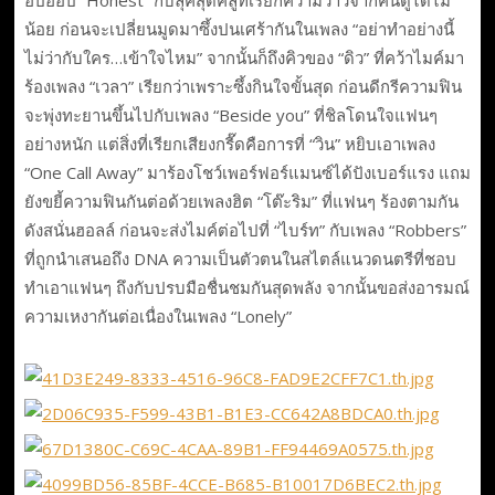
น้อย ก่อนจะเปลี่ยนมูดมาซึ้งปนเศร้ากันในเพลง “อย่าทำอย่างนี้
ไม่ว่ากับใคร…เข้าใจไหม” จากนั้นก็ถึงคิวของ “ดิว” ที่คว้าไมค์มา
ร้องเพลง “เวลา” เรียกว่าเพราะซึ้งกินใจขั้นสุด ก่อนดีกรีความฟิน
จะพุ่งทะยานขึ้นไปกับเพลง “Beside you” ที่ชิลโดนใจแฟนๆ
อย่างหนัก แต่สิ่งที่เรียกเสียงกรี๊ดคือการที่ “วิน” หยิบเอาเพลง
“One Call Away” มาร้องโชว์เพอร์ฟอร์แมนซ์ได้ปังเบอร์แรง แถม
ยังขยี้ความฟินกันต่อด้วยเพลงฮิต “โต๊ะริม” ที่แฟนๆ ร้องตามกัน
ดังสนั่นฮอลล์ ก่อนจะส่งไมค์ต่อไปที่ “ไบร์ท” กับเพลง “Robbers”
ที่ถูกนำเสนอถึง DNA ความเป็นตัวตนในสไตล์แนวดนตรีที่ชอบ
ทำเอาแฟนๆ ถึงกับปรบมือชื่นชมกันสุดพลัง จากนั้นขอส่งอารมณ์
ความเหงากันต่อเนื่องในเพลง “Lonely”