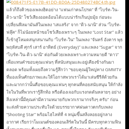
แล้วก็ถึงคิวของเพลงฮิตอย่าง “แฟนเก่าคนโปรด” ที่ “ไบร์ท-วิน-
ดิว-นานิ” โชว์เสียงออดอ้อนได้แบบน่ารักเกินปุยมุ้ย ก่อนจะ
เปลี่ยนฟีลมามันส์ในเพลง “เสแสร้ง” จาก “ดิว-นานิ” ส่วน “ไบร์ท-
ฟลุ๊ค” ก็ไม่น้อยหน้าขอโชว์เสียงเพราะๆ ในเพลง “Lost Star” แล้ว
ก็เข้าสู่โหมดสนุกสนานกับ “ไบร์ท-วิน” ในเพลง “จันทร์ อังคาร พุธ
พฤหัสบดี ศุกร์ เสาร์ อาทิตย์ (Everyday)” และเพลง “Sugar” จาก
“ไบร์ท-วิน-ดิว-นานิ” ต่อกันด้วยเพลงเพราะความหมายดี “ดาว”
เพื่อแทนคำขอบคุณแฟนๆ ที่สนับสนุนและอยู่เคียงข้างกันมา
ตลอด พร้อมทั้งเผยถึงความรู้สึกว่า “ขอบคุณผู้ใหญ่ทาง GMMTV
ที่มองเห็นศักยภาพและให้โอกาสพวกเราได้มาเล่นซีรีส์ด้วยกัน
และมากกว่านั้นคือขอบคุณแฟนๆ ทุกคนที่คอยสนับสนุน ให้กำลัง
ใจในวันที่พวกเรารู้สึกท้อ หรือต้องเจอกับแรงกดดันหลายๆ อย่าง
สิ่งเหล่านี้มีคุณค่ามีความหมายกับพวกเรามากจริงๆ ครับ” ก่อน
จะส่งท้ายความประทับใจด้วยบรรยากาศฝนดาวตกกับเพลง
“Shooting Star” พร้อมไฮไลท์ที่ 4 หนุ่มขึ้นสลิงลอยอยู่กลาง
อากาศ เรียกว่าโมเมนต์ของคอนเสิร์ตในวันนี้ มีครบทุกความฟิน