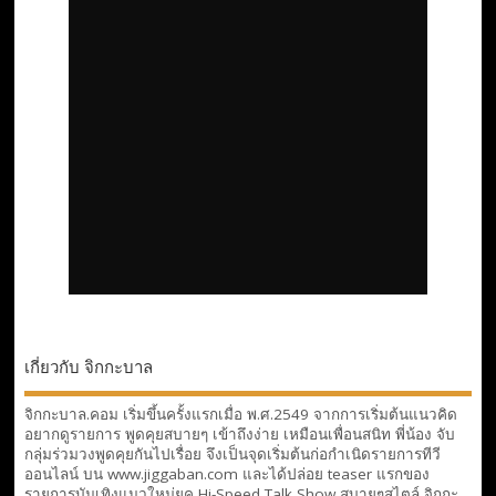
เกี่ยวกับ จิกกะบาล
จิกกะบาล.คอม เริ่มขึ้นครั้งแรกเมื่อ พ.ศ.2549 จากการเริ่มต้นแนวคิด
อยากดูรายการ พูดคุยสบายๆ เข้าถึงง่าย เหมือนเพื่อนสนิท พี่น้อง จับ
กลุ่มร่วมวงพูดคุยกันไปเรื่อย จึงเป็นจุดเริ่มต้นก่อกำเนิดรายการทีวี
ออนไลน์ บน www.jiggaban.com และได้ปล่อย teaser แรกของ
รายการบันเทิงแนวใหม่ยุค Hi-Speed Talk Show สบายๆสไตล์
จิกกะ