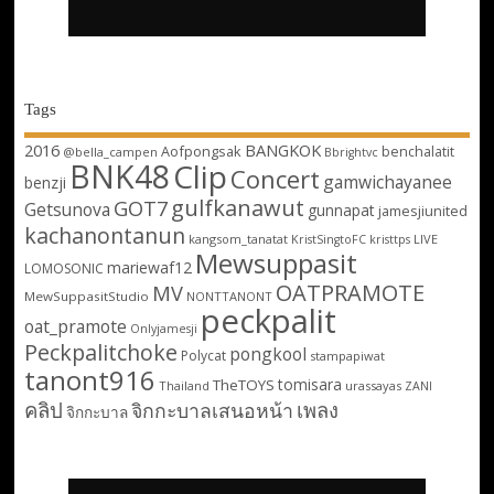
Tags
2016
BANGKOK
Aofpongsak
benchalatit
@bella_campen
Bbrightvc
BNK48
Clip
Concert
gamwichayanee
benzji
gulfkanawut
GOT7
Getsunova
gunnapat
jamesjiunited
kachanontanun
kangsom_tanatat
LIVE
KristSingtoFC
kristtps
Mewsuppasit
mariewaf12
LOMOSONIC
OATPRAMOTE
MV
MewSuppasitStudio
NONTTANONT
peckpalit
oat_pramote
Onlyjamesji
Peckpalitchoke
pongkool
Polycat
stampapiwat
tanont916
tomisara
TheTOYS
Thailand
urassayas
ZANI
คลิป
เพลง
จิกกะบาลเสนอหน้า
จิกกะบาล