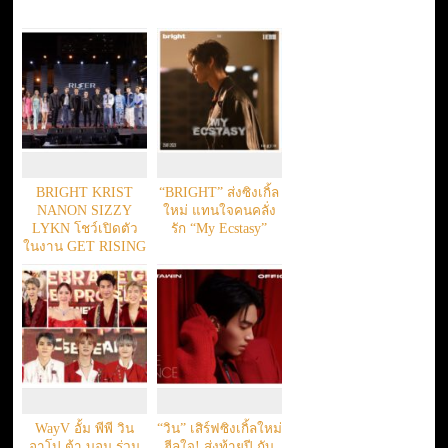
BRIGHT KRIST
“BRIGHT” ส่งซิงเกิ้ล
NANON SIZZY
ใหม่ แทนใจคนคลั่ง
LYKN โชว์เปิดตัว
รัก “My Ecstasy”
ในงาน GET RISING
TO RISER
WayV อั้ม พีพี วิน
“วิน” เสิร์ฟซิงเกิ้ลใหม่
อาโป ต้า บอม ร่วม
ฮีลใจ! ส่งท้ายปี กับ