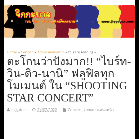
Home
»
Concert
»
จิกกะบาลเสนอหน้า
» You are reading »
ตะโกนว่าปังมาก!! “ไบร์ท-
วิน-ดิว-นานิ” ฟลูฟิลทุก
โมเมนต์ ใน “SHOOTING
STAR CONCERT”
jiggaban
24/07/2022
Concert
,
จิกกะบาลเสนอหน้า