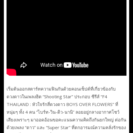
เริ่มต้นออกสตาร์ทความฟินกันด้วยคอนเซ็ปต์ที่เกี่ยวข้องกับ
ดวงดาวในเพลงฮิต “Shooting Star” ประกอบ ซีรีส์ “F4
THAILAND : หัวใจรักสี่ดวงดาว BOYS OVER FLOWERS” ที่
หนุ่มๆ ทั้ง 4 คน “ไบร์ท-วิน-ดิว-นานิ” ลอยอยู่กลางอากาศโชว์
เสียงเพราะๆ มาออดอ้อนขอคะแนนความคิดถึงกันยกใหญ่ ต่อกัน
ด้วยเพลง “ดาว” และ “Super Star” ที่ตกอารมณ์ความคลั่งรักของ