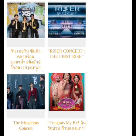
วิน เมธวิน ซีนุนิว
“RISER CONCERT :
คลายร้อน
THE FIRST RISE”
ภูเขาน้ำแข็งยักษ์
ใจกลางกรุงเทพฯ
เปิดตัว ‘ฮอลล์ เอ็กซ์
เอส’ X ‘สิงห์ เลมอน
โซดา’
The Kingdoms
“Congrats My Ex! ลุ้น
Concert
รักป่วน ก๊วนแฟนเก่า”