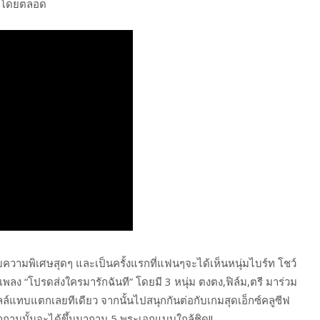
าโดยตลอด
กับความพิเศษสุดๆ และเป็นครั้งแรกที่แฟนๆจะได้เห็นหนุ่มไบร์ท โชว์
เพลง “โปรดส่งใครมารักฉันที” โดยมี 3 หนุ่ม ตงตง,ฟิล์ม,ตรี มาร่วม
์แทบแตกเลยทีเดียว จากนั้นไปสนุกกันต่อกับเกมสุดเอ็กซ์คลูซีฟ
ามนั้นจะได้ขึ้นมาถาม 5 พระเอกแบบใกล้ชิด!!