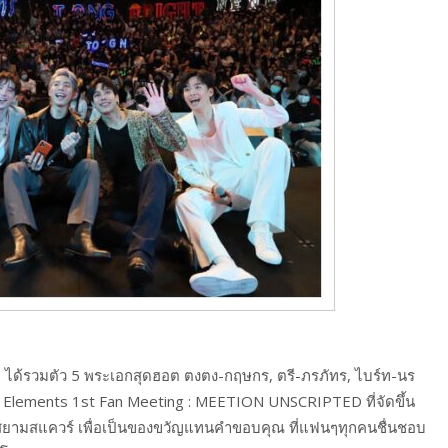
น 31 ได้รวมตัว 5 พระเอกสุดฮอต ตงตง-กฤษกร, ตรี-ภรภัทร, ไบร์ท-นร
 5 Elements 1st Fan Meeting : MEETION UNSCRIPTED ที่จัดขึ้น
nect สยามสแควร์ เพื่อเป็นของขวัญแทนคำขอบคุณ ที่แฟนๆทุกคนชื่นชอบ