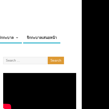
จิกกะบาล
จิกกะบาลเสนอหน้า