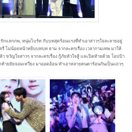
่อง รักแลกภพ, หนุ่มไบร์ท กับบทสุดร้อนแรงที่ทำเอาสาวๆใจละลายอยู่
ุ่มตรี ไม่น้อยหน้าหยิบบทบท ธาม จากละครเรื่อง เวลากามเทพ มาให้
า ขวัญใจสาวๆ จากละครเรื่อง กู้ภัยหัวใจสู้ และปิดท้ายด้วย โอปป้า
กสุดท้ายยัยจอมเหวี่ยง มาออดอ้อน ทำเอาหลายคนตาร้อนกันเป็นแถวๆ