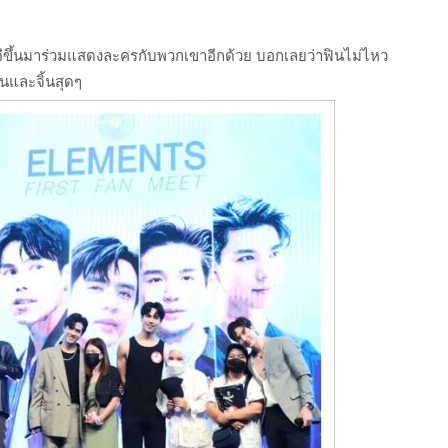
้โชคดีขึ้นมาร่วมแสดงละครกับพวกเขาอีกด้วย บอกเลยว่าฟินไม่ไหว
ินและจิ้นสุดๆ