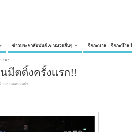
ข่าวประชาสัมพันธ์ & หมวดอื่นๆ
จิกกะบาล – จิกกะบ๊าล 
ading »
มีตติ้งครั้งแรก!!
จิกกะบาลเสนอหน้า