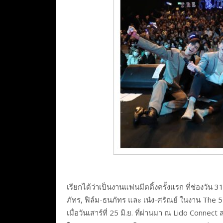
เรียกได้ว่าเป็นงานแฟนมีตติ้งครั้งแรก ที่ช่องวั
ภัทร, ฟิล์ม-ธนภัทร และ เน๋ง-ศรัณย์ ในงาน The
เมื่อวันเสาร์ที่ 25 มิ.ย. ที่ผ่านมา ณ Lido Con