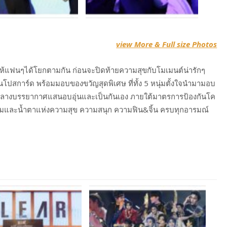
view More & Full size Photos
ว์ให้แฟนๆได้โยกตามกัน ก่อนจะปิดท้ายความสุขกับโมเมนต์น่ารักๆ
ปสการ์ด พร้อมมอบของขวัญสุดพิเศษ ที่ทั้ง 5 หนุ่มตั้งใจนำมามอบ
่ามกลางบรรยากาศแสนอบอุ่นและเป็นกันเอง ภายใต้มาตรการป้องกันโค
อยยิ้มและน้ำตาแห่งความสุข ความสนุก ความฟิน&จิ้น ครบทุกอารมณ์