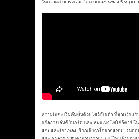
ในความสามารถและติดตามผลงานของ 5 หนุ่มม
ความพิเศษเริ่มต้นขึ้นด้วยโชว์เปิดตัว ที่มาพร้อม
สกิลการเล่นคีย์บอร์ด และ หมอเน๋ง โซโล่กีตาร์ ใน
แจมและร้องเพลง เรียกเสียงกรี๊ดจากแฟนๆ จนฮอลล
และ ช่วงQ&A สุ่มคำถามจากแฟนๆ โดยเจ้าของคำถ