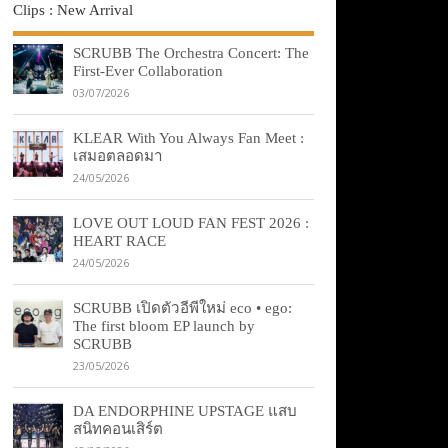
Clips : New Arrival
SCRUBB The Orchestra Concert: The
First-Ever Collaboration
03/07/2026
KLEAR With You Always Fan Meet :
เสมอตลอดมา
24/05/2026
LOVE OUT LOUD FAN FEST 2026 :
HEART RACE
24/05/2026
SCRUBB เปิดตัวอีพีใหม่ eco • ego:
The first bloom EP launch by
SCRUBB
23/05/2026
DA ENDORPHINE UPSTAGE แสบ
สนิทคอนเสิร์ต