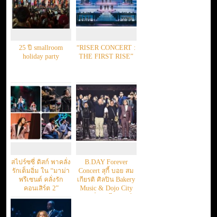
25 ปี smallroom
“RISER CONCERT :
holiday party
THE FIRST RISE”
สไปร์ซซี่ ดิสก์ พาคลั่ง
B.DAY Forever
รักเต็มอิ่ม ใน “มาม่า
Concert สุกี้ บอย สม
พรีเซนต์ คลั่งรัก
เกียรติ ศิลปิน Bakery
คอนเสิร์ต 2”
Music & Dojo City
เติมอิ่มทุกโมเมนต์