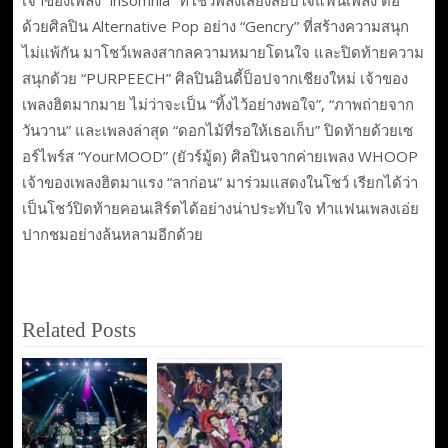
ด้วยศิลปิน Alternative Pop อย่าง “Gencry” ที่สร้างความสนุก
ไม่แพ้กัน มาโชว์เพลงสากลความหมายโดนใจ และปิดท้ายความ
สนุกด้วย “PURPEECH” ศิลปินอินดี้ป็อปจากเชียงใหม่ เจ้าของ
เพลงฮิตมากมาย ไม่ว่าจะเป็น “ทิ้งไว้อย่างพอใจ”, “ภาพถ่ายจาก
วันวาน” และเพลงล่าสุด “ดอกไม้ที่รอให้เธอเก็บ” ปิดท้ายด้วยเซ
อร์ไพร์ส “YourMOOD” (ยัวร์มู้ด) ศิลปินจากค่ายเพลง WHOOP
เจ้าของเพลงฮิตมาแรง “ลาก่อน” มาร่วมแสดงในโชว์ เรียกได้ว่า
เป็นโชว์ปิดท้ายคอนเสิร์ตได้อย่างน่าประทับใจ ทำแฟนเพลงเอ่ย
ปากชมอย่างล้นหลามอีกด้วย
Related Posts