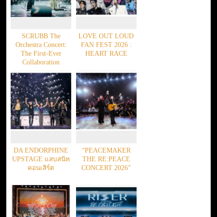
SCRUBB The
LOVE OUT LOUD
Orchestra Concert:
FAN FEST 2026 :
The First-Ever
HEART RACE
Collaboration
DA ENDORPHINE
“PEACEMAKER
UPSTAGE แสบสนิท
THE RE:PEACE
คอนเสิร์ต
CONCERT 2026”