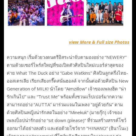
view More & Full size Photos
ความสนุก เริ่มด้วยวงดนตรีอิสระน่าจับตามองอย่าง “NEWERY”
ตามด้วยเซอร์ไพร์สใหญ่ที่ขอเปิดตัวศิลปินใหม่เบอร์ล่าสุดของ
ค่าย What The Duck อย่าง “Gabe Watkins” ศิลปินลูกครึ่งไทย-
ออสเตรเลีย เรียกเสียงกรี๊ดสนั่นฮอลล์ จากนั้นต่อด้วยศิลปิน New
Generation of MILK! นำโดย “Aimzillow” เจ้าของเพลงฮิต “น่า
รักเกินไป” และ “Trust Me” พร้อมทั้งชวนแร็ปเปอร์มากความ
สามารถอย่าง “AUTTA” มาร่วมแจมในเพลง “อยู่ด้วยกัน” ตาม
ด้วยศิลปินหญิงน่ารักสดในอย่าง “Minekuk” (มายกุ๊ก) เจ้าของ
เพลงป็อปน่ารักอย่าง “sit down (please)” ที่ร่วมสร้างสรรค์โชว์
ออกมาได้อย่างลงตัว และต่อด้วยโชว์จาก “HINANO” (ฮินาโนะ)
เจ้าของเพลง “insomnia” ที่โชว์พลังเสียงสยบใจแฟนเพลง ต่อ