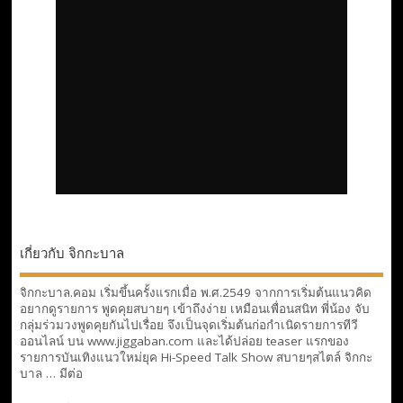
เกี่ยวกับ จิกกะบาล
จิกกะบาล.คอม เริ่มขึ้นครั้งแรกเมื่อ พ.ศ.2549 จากการเริ่มต้นแนวคิด
อยากดูรายการ พูดคุยสบายๆ เข้าถึงง่าย เหมือนเพื่อนสนิท พี่น้อง จับ
กลุ่มร่วมวงพูดคุยกันไปเรื่อย จึงเป็นจุดเริ่มต้นก่อกำเนิดรายการทีวี
ออนไลน์ บน www.jiggaban.com และได้ปล่อย teaser แรกของ
รายการบันเทิงแนวใหม่ยุค Hi-Speed Talk Show สบายๆสไตล์
จิกกะ
บาล … มีต่อ