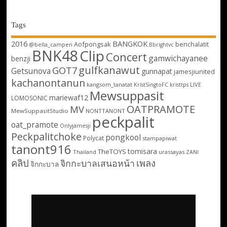
Tags
2016
BANGKOK
Aofpongsak
benchalatit
@bella_campen
Bbrightvc
BNK48
Clip
Concert
gamwichayanee
benzji
gulfkanawut
GOT7
Getsunova
gunnapat
jamesjiunited
kachanontanun
kangsom_tanatat
LIVE
KristSingtoFC
kristtps
Mewsuppasit
mariewaf12
LOMOSONIC
OATPRAMOTE
MV
MewSuppasitStudio
NONTTANONT
peckpalit
oat_pramote
Onlyjamesji
Peckpalitchoke
pongkool
Polycat
stampapiwat
tanont916
tomisara
TheTOYS
Thailand
urassayas
ZANI
คลิป
เพลง
จิกกะบาลเสนอหน้า
จิกกะบาล