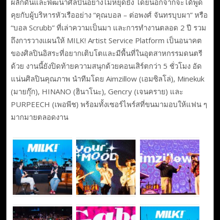
ผลักดันและพัฒนาศิลปินอย่างไม่หยุดยั้ง โดยนอกจากจะได้พูด
คุยกับผู้บริหารหัวเรืออย่าง “คุณบอล – ต่อพงศ์ จันทรบุบผา” หรือ
“บอล Scrubb” ที่เล่าความเป็นมา และการทำงานตลอด 2 ปี รวม
ถึงการวางแผนให้ MILK! Artist Service Platform เป็นอนาคต
ของศิลปินอิสระที่อยากเติบโตและมีพื้นที่ในอุตสาหกรรมดนตรี
ด้วย งานนี้ยังปิดท้ายความสนุกด้วยคอนเสิร์ตกว่า 5 ชั่วโมง อัด
แน่นศิลปินคุณภาพ นำทีมโดย Aimzillow (เอมซิลโล่), Minekuk
(มายกุ๊ก), HINANO (ฮินาโนะ), Gencry (เจนคราย) และ
PURPEECH (เพอพีช) พร้อมทั้งเซอร์ไพร์สที่ขนมามอบให้แฟน ๆ
มากมายตลอดงาน