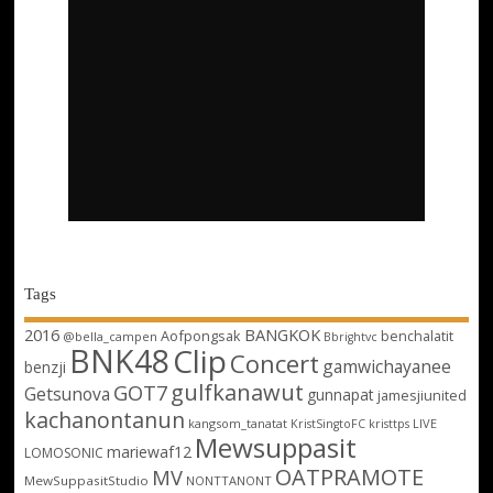
Tags
2016
BANGKOK
Aofpongsak
benchalatit
@bella_campen
Bbrightvc
BNK48
Clip
Concert
gamwichayanee
benzji
gulfkanawut
GOT7
Getsunova
gunnapat
jamesjiunited
kachanontanun
kangsom_tanatat
LIVE
KristSingtoFC
kristtps
Mewsuppasit
mariewaf12
LOMOSONIC
OATPRAMOTE
MV
MewSuppasitStudio
NONTTANONT