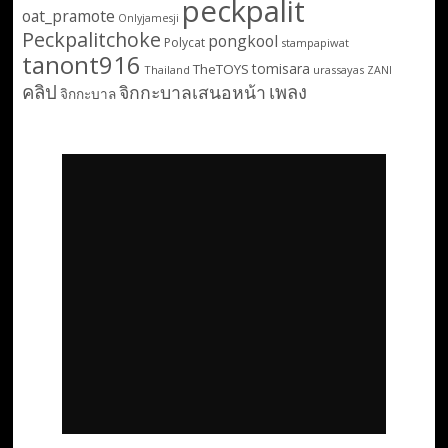
peckpalit
oat_pramote
Onlyjamesji
Peckpalitchoke
pongkool
Polycat
stampapiwat
tanont916
tomisara
TheTOYS
Thailand
urassayas
ZANI
คลิป
เพลง
จิกกะบาลเสนอหน้า
จิกกะบาล