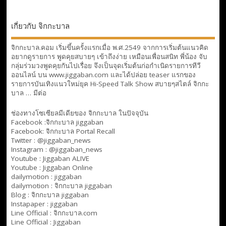
เกี่ยวกับ จิกกะบาล
จิกกะบาล.คอม เริ่มขึ้นครั้งแรกเมื่อ พ.ศ.2549 จากการเริ่มต้นแนวคิด
อยากดูรายการ พูดคุยสบายๆ เข้าถึงง่าย เหมือนเพื่อนสนิท พี่น้อง จับ
กลุ่มร่วมวงพูดคุยกันไปเรื่อย จึงเป็นจุดเริ่มต้นก่อกำเนิดรายการทีวี
ออนไลน์ บน www.jiggaban.com และได้ปล่อย teaser แรกของ
รายการบันเทิงแนวใหม่ยุค Hi-Speed Talk Show สบายๆสไตล์
จิกกะ
บาล … มีต่อ
ช่องทางโซเซียลมีเดียของ จิกกะบาล ในปัจจุบัน
Facebook :
จิกกะบาล jiggaban
Facebook:
จิกกะบาล Portal Recall
Twitter : @jiggaban_news
Instagram : @jiggaban_news
Youtube :
Jiggaban ALIVE
Youtube :
Jiggaban Online
dailymotion :
jiggaban
dailymotion :
จิกกะบาล jiggaban
Blog :
จิกกะบาล jiggaban
Instapaper : jiggaban
Line Official :
จิกกะบาล.com
Line Official :
Jiggaban