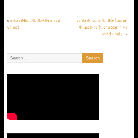
«
แค่เงา (Hide) ซิงเกิลที่สี่จาก เจฟ
จุง-ดัง กับเดอะแก๊ง เสิร์ฟโมเมนต์
ซาเตอร์
จิ้นเบอร์แรง ใน งาน Star In My
Mind Final EP
»