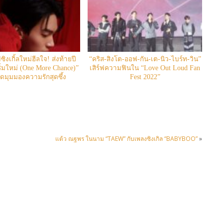
ฟซิงเกิ้ลใหม่ฮีลใจ! ส่งท้ายปี
“คริส-สิงโต-ออฟ-กัน-เต-นิว-ไบร์ท-วิน”
ริ่มใหม่ (One More Chance)”
เสิร์ฟความฟินใน “Love Out Loud Fan
ดมุมมองความรักสุดซึ้ง
Fest 2022”
แต้ว ณฐพร ในนาม “TAEW” กับเพลงซิงเกิล “BABYBOO”
»