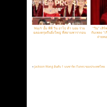
WayV อั้ม พีพี วิน อาโป ต้า บอม ร่วม
“วิน” เสิร์
ฉลองตรุษจีนยิ่งใหญ่ ที่สยามพารากอน
กับเพลง “เ
ถ่ายทอ
«
Jackson Wang อันดับ 1 บนชาร์ต iTunes ของประเทศไทย