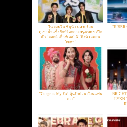
วิน เมธวิน ซีนุนิว คลายร้อน
“RISER
ภูเขาน้ำแข็งยักษ์ใจกลางกรุงเทพฯ เปิด
ตัว ‘ฮอลล์ เอ็กซ์เอส’ X ‘สิงห์ เลมอน
โซดา’
“Congrats My Ex! ลุ้นรักป่วน ก๊วนแฟน
BRIGHT
เก่า”
LYKN โ
R