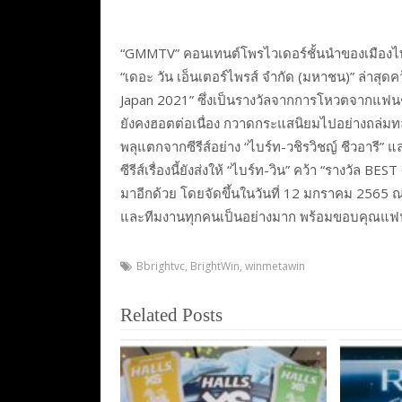
“GMMTV” คอนเทนต์โพรไวเดอร์ชั้นนำของเมืองไท
“เดอะ วัน เอ็นเตอร์ไพรส์ จำกัด (มหาชน)” ล่าสุด
Japan 2021” ซึ่งเป็นรางวัลจากการโหวตจากแฟนๆ ที่
ยังคงฮอตต่อเนื่อง กวาดกระแสนิยมไปอย่างถล่มทลา
พลุแตกจากซีรีส์อย่าง “ไบร์ท-วชิรวิชญ์ ชีวอารี”
ซีรีส์เรื่องนี้ยังส่งให้ “ไบร์ท-วิน” คว้า “รางวัล
มาอีกด้วย โดยจัดขึ้นในวันที่ 12 มกราคม 2565 ณ 
และทีมงานทุกคนเป็นอย่างมาก พร้อมขอบคุณแฟ
Bbrightvc
,
BrightWin
,
winmetawin
Related Posts