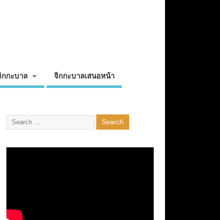
จิกกะบาล
จิกกะบาลเสนอหน้า