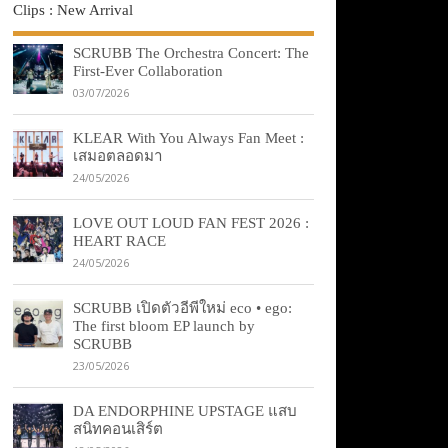
Clips : New Arrival
SCRUBB The Orchestra Concert: The
First-Ever Collaboration
03/07/2026
KLEAR With You Always Fan Meet :
เสมอตลอดมา
24/05/2026
LOVE OUT LOUD FAN FEST 2026 :
HEART RACE
24/05/2026
SCRUBB เปิดตัวอีพีใหม่ eco • ego:
The first bloom EP launch by
SCRUBB
23/05/2026
DA ENDORPHINE UPSTAGE แสบ
สนิทคอนเสิร์ต