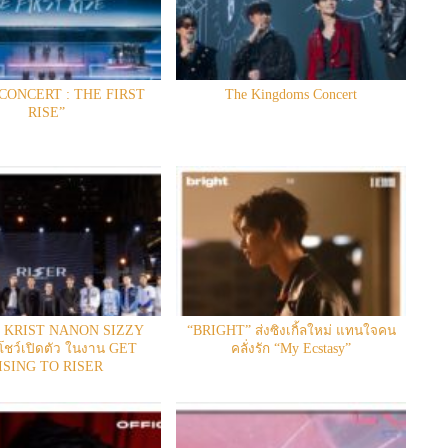
 CONCERT : THE FIRST
The Kingdoms Concert
RISE”
 KRIST NANON SIZZY
“BRIGHT” ส่งซิงเกิ้ลใหม่ แทนใจคน
ชว์เปิดตัว ในงาน GET
คลั่งรัก “My Ecstasy”
ISING TO RISER