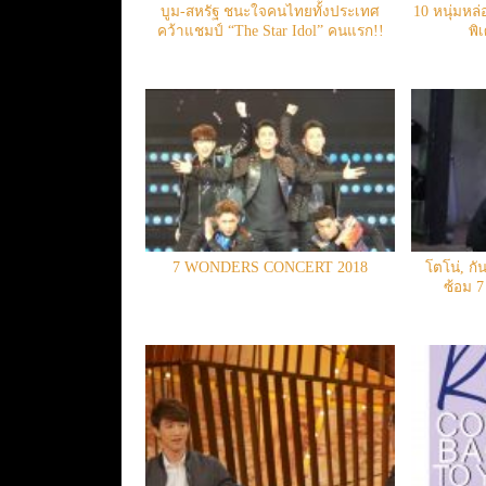
บูม-สหรัฐ ชนะใจคนไทยทั้งประเทศ
10 หนุ่มหล
คว้าแชมป์ “The Star Idol” คนแรก!!
พิ
7 WONDERS CONCERT 2018
โตโน่, กัน,
ซ้อม 7