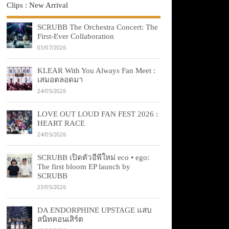
Clips : New Arrival
SCRUBB The Orchestra Concert: The
First-Ever Collaboration
03/07/2026
KLEAR With You Always Fan Meet :
เสมอตลอดมา
24/05/2026
LOVE OUT LOUD FAN FEST 2026 :
HEART RACE
24/05/2026
SCRUBB เปิดตัวอีพีใหม่ eco • ego:
The first bloom EP launch by
SCRUBB
23/05/2026
DA ENDORPHINE UPSTAGE แสบ
สนิทคอนเสิร์ต