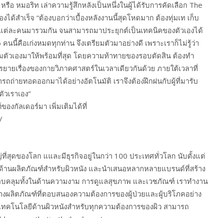
 หรือ หมอริท เล่าความรู้สึกหลังเป็นหนึ่งในผู้ได้รับการคัดเลือก The
ด้สำเร็จ “ต้องบอกว่าเบื้องหลังงานนี้สุดโหดมาก ต้องทุ่มเท เก็บ
์แต่ละคนมารวมกัน จนสามารถมาประยุกต์เป็นเทคนิคของตัวเองได้
6 คนนี้คือเก่งหมดทุกท่าน จึงเตรียมตัวมาอย่างดี เพราะเราก็ไม่รู้ว่า
รียมตัวเองมาให้พร้อมที่สุด โดยความท้าทายของรอบตัดสิน ต้องทำ
รรยายเรื่องของกายวิภาคศาสตร์ในเวลาเดียวกันด้วย ภายใต้เวลาที่
ารถถ่ายทอดออกมาได้อย่างอัตโนมัติ เราจึงต้องฝึกฝนกับผู้ที่มารับ
ัวเราเอง”
งกัลเดอร์มา เพิ่มเติมได้ที่
/
่ที่สุดของโลก แและมีธุรกิจอยู่ในกว่า 100 ประเทศทั่วโลก นับตั้งแต่
นเลิศด้านผลิตภัณฑ์สำหรับผิวหนัง และนำเสนอหลากหลายแบรนด์ที่สร้าง
อบคลุมทั้งในด้านความงาม การดูแลสุขภาพ และเวชภัณฑ์ เราทำงาน
้างผลิตภัณฑ์ที่ตอบสนองความต้องการของผู้ป่วยและผู้บริโภคอย่าง
ัฒนาเทคโนโลยีด้านผิวหนังสำหรับทุกความต้องการของผิว สามารถ