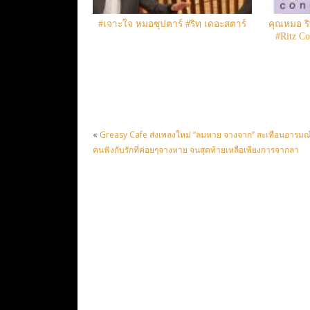
#เจาะใจ หมอซุปตาร์ #ริท เดอะสตาร์
คุณหมอ ริท
#Ritz C
«
Greasy Cafe ส่งเพลงใหม่ “ลมหาย จางจาก” สะเทือนอารมณ
คนฟังกับรักที่ค่อยๆจางหาย จนสุดท้ายเหลือเพียงการจากลา