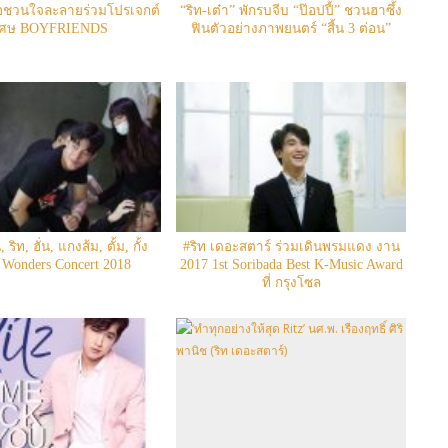
่อชวนใจละลายร่วมโปรเจกต์
“ริท-เต๋า” พักรบจีบ “ป๊อปปี้” ชวนฮาซึ้ง
เศษ BOYFRIENDS
ฟินตัวอย่างภาพยนตร์ “สี้น 3 ต่อน”
 ริท, ฮั่น, แกงส้ม, ตั้ม, กั้ง
#ริท เดอะสตาร์ ร่วมเดินพรมแดง งาน
 Wonders Concert 2018
2017 1st Soribada Best K-Music Award
ที่ กรุงโซล