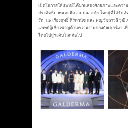
เปิดโอกาสให้แพทย์ได้มาแสดงศักยภาพและความส
ประสิทธิภาพและมีความปลอดภัย โดยผู้ที่ได้รับคั
รัต, นพ.เรืองฤทธิ์ ศิริพานิช และ พญ.วัชลาวลี วุฒิ
แพทย์ผู้เชี่ยวชาญด้านความงามของกัลเดอร์มา เ
ไทยไปสู่ระดับโลกต่อไป