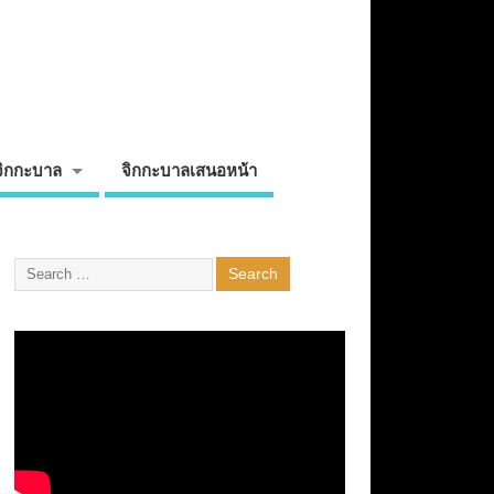
จิกกะบาล
จิกกะบาลเสนอหน้า