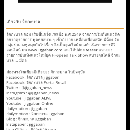
เกี่ยวกับ จิกกะบาล
จิกกะบาล.คอม เริ่มขึ้นครั้งแรกเมื่อ พ.ศ.2549 จากการเริ่มต้นแนวคิด
อยากดูรายการ พูดคุยสบายๆ เข้าถึงง่าย เหมือนเพื่อนสนิท พี่น้อง จับ
กลุ่มร่วมวงพูดคุยกันไปเรื่อย จึงเป็นจุดเริ่มต้นก่อกำเนิดรายการทีวี
ออนไลน์ บน www.jiggaban.com และได้ปล่อย teaser แรกของ
รายการบันเทิงแนวใหม่ยุค Hi-Speed Talk Show สบายๆสไตล์
จิกกะ
บาล … มีต่อ
ช่องทางโซเซียลมีเดียของ จิกกะบาล ในปัจจุบัน
Facebook :
จิกกะบาล jiggaban
Facebook:
จิกกะบาล Portal Recall
Twitter : @jiggaban_news
Instagram : @jiggaban_news
Youtube :
Jiggaban ALIVE
Youtube :
Jiggaban Online
dailymotion :
jiggaban
dailymotion :
จิกกะบาล jiggaban
Blog :
จิกกะบาล jiggaban
Instapaper : jiggaban
Line Official :
จิกกะบาล.com