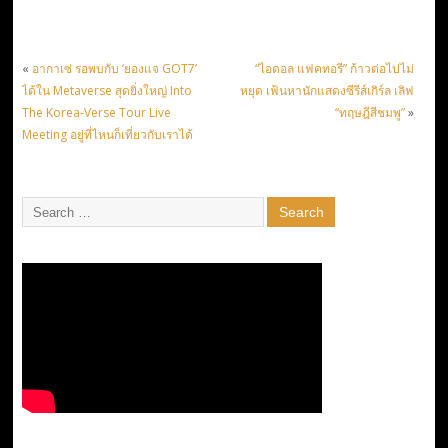
«
อากาเซ่ รอพบกับ ‘ยองแจ GOT7’
“ไอดอล แฟคทอรี” ก้าวต่อไปไม่
ได้ใน Metaverse สุดยิ่งใหญ่ Into
หยุด เฟ้นหานักแสดงซีรีส์เกิร์ล เลิฟ
The Korea-Verse Tour Live
“ทฤษฎีสีชมพู”
»
Meeting อยู่ที่ไหนก็เที่ยวกับเราได้