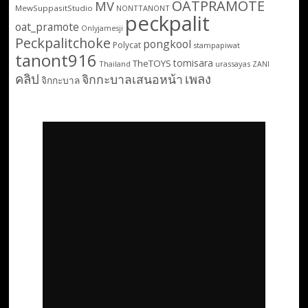
OATPRAMOTE
MV
MewSuppasitStudio
NONTTANONT
peckpalit
oat_pramote
Onlyjamesji
Peckpalitchoke
pongkool
Polycat
stampapiwat
tanont916
tomisara
TheTOYS
Thailand
urassayas
ZANI
คลิป
เพลง
จิกกะบาลเสนอหน้า
จิกกะบาล