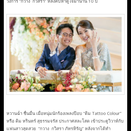
วงการ “กวาง กวิสรา” หลังคบหาดูใจมานาน 10 ปี
หวานฉ่ำ ชื่นมื่น เมื่อหนุ่มนักร้องเพลงป๊อบ “ดิม Tattoo Colour”
หรือ ดิม หรินทร์ สุธรรมจรัส ประกาศสละโสด เข้าประตูวิวาห์กับ
แฟนสาวสุดสวย “กวาง กวิสรา ภัทรหิรัญ” หลังจากได้ทำ