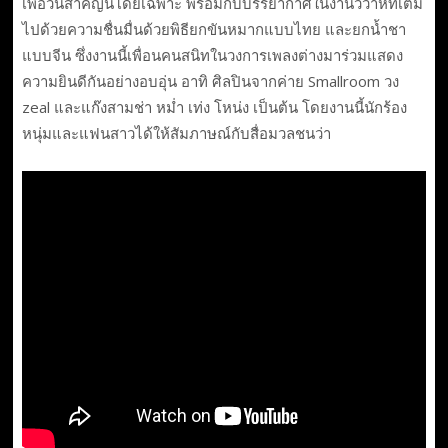
เพื่อวันสำคัญนี้โดยเฉพาะ พร้อมกับบรรยากาศในงานวิวาห์ที่เต็ม
ไปด้วยความชื่นมื่นด้วยพิธียกขันหมากแบบไทย และยกน้ำชา
แบบจีน ซึ่งงานนี้เพื่อนคนสนิทในวงการเพลงต่างมาร่วมแสดง
ความยินดีกันอย่างอบอุ่น อาทิ ศิลปินจากค่าย Smallroom วง
zeal และแก๊งสามช่า หม่ำ เท่ง โหน่ง เป็นต้น โดยงานนี้นักร้อง
หนุ่มและแฟนสาวได้ให้สัมภาษณ์กับสื่อมวลชนว่า