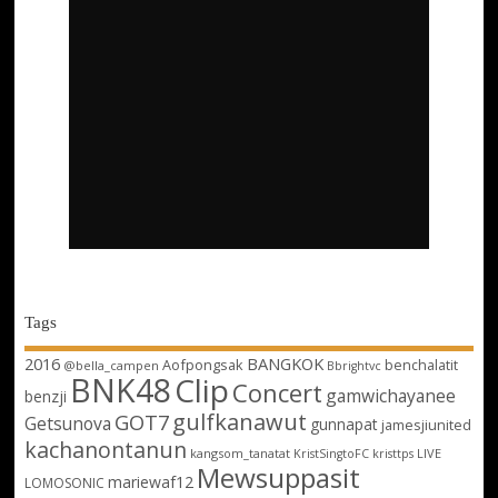
Tags
2016
BANGKOK
Aofpongsak
benchalatit
@bella_campen
Bbrightvc
BNK48
Clip
Concert
gamwichayanee
benzji
gulfkanawut
GOT7
Getsunova
gunnapat
jamesjiunited
kachanontanun
kangsom_tanatat
LIVE
KristSingtoFC
kristtps
Mewsuppasit
mariewaf12
LOMOSONIC