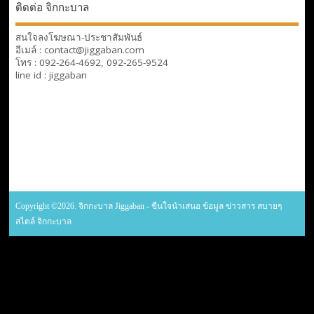
ติดต่อ จิกกะบาล
สนใจลงโฆษณา-ประชาสัมพันธ์
อีเมล์ : contact@jiggaban.com
โทร : 092-264-4692, 092-265-9524
line id : jiggaban
Copyright ©2026. จิกกะบาล Jiggaban - ขืนใจนำเสนอ ข้อมูล ข่าวสาร สบายๆ
สไตล์ จิกกะบาล