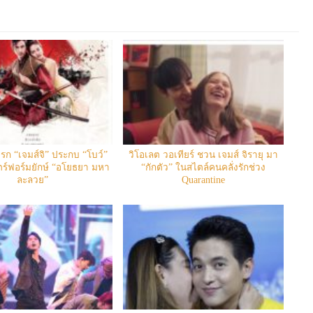
รก “เจมส์จิ” ประกบ “โบว์”
วิโอเลต วอเทียร์ ชวน เจมส์ จิรายุ มา
์ฟอร์มยักษ์ “อโยธยา มหา
“กักตัว” ในสไตล์คนคลั่งรักช่วง
ละลวย”
Quarantine