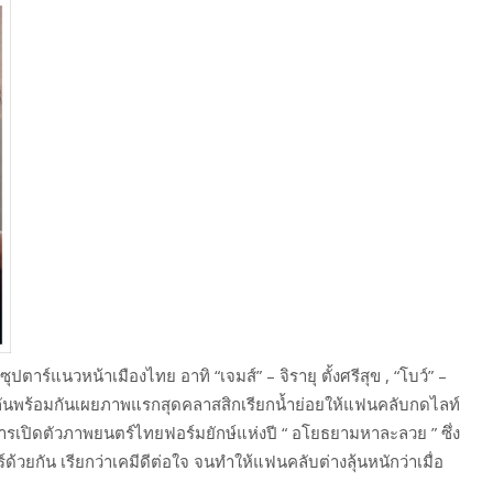
ุปตาร์แนวหน้าเมืองไทย อาทิ “เจมส์” – จิรายุ ตั้งศรีสุข , “โบว์” –
งกันพร้อมกันเผยภาพแรกสุดคลาสสิกเรียกน้ำย่อยให้แฟนคลับกดไลท์
การเปิดตัวภาพยนตร์ไทยฟอร์มยักษ์แห่งปี “ อโยธยามหาละลวย ” ซึ่ง
ด้วยกัน เรียกว่าเคมีดีต่อใจ จนทำให้แฟนคลับต่างลุ้นหนักว่าเมื่อ