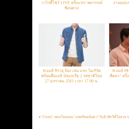
วาไรตี้โชว์ LIVE ครั้งแรก! พยากรณ์
งานมอบรา
ซ้อนดวง
#เจมส์ จิรายุ ร้อง เล่น แจก โยเกิร์ต
#เจมส์ #จ
พร้อมดื่มเมจิ บัลแกเรีย 2 รสชาติใหม่
ศีตลา” ครั
27 มกราคม 2561 เวลา 17.00 น.
«
“Oasis” เพลงใหม่ของ “แพทริคอนันดา” กับมิวสิกวิดีโอสวย ๆ