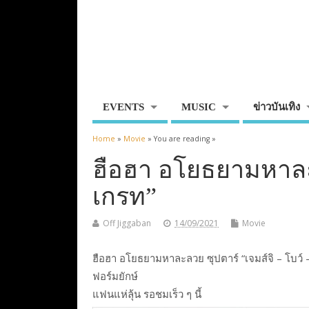
EVENTS
MUSIC
ข่าวบันเทิง
Home
»
Movie
» You are reading »
ฮือฮา อโยธยามหาละล
เกรท”
Off Jiggaban
14/09/2021
Movie
ฮือฮา อโยธยามหาละลวย ซุปตาร์ “เจมส์จิ – โบว์
ฟอร์มยักษ์
แฟนแห่ลุ้น รอชมเร็ว ๆ นี้