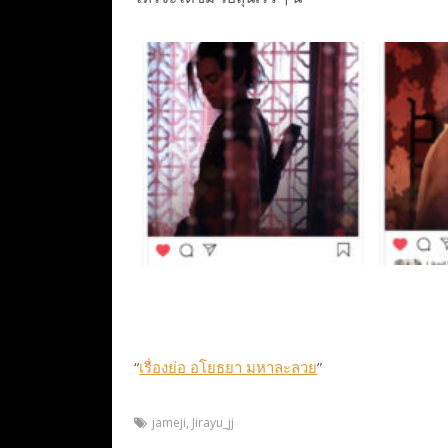
“
เรื่องย่อ อโยธยา มหาละลวย
”
jameji
,
Jirayu_jj