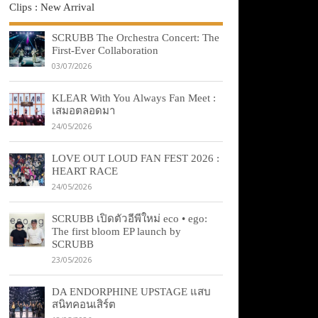
Clips : New Arrival
SCRUBB The Orchestra Concert: The
First-Ever Collaboration
03/07/2026
KLEAR With You Always Fan Meet :
เสมอตลอดมา
24/05/2026
LOVE OUT LOUD FAN FEST 2026 :
HEART RACE
24/05/2026
SCRUBB เปิดตัวอีพีใหม่ eco • ego:
The first bloom EP launch by
SCRUBB
23/05/2026
DA ENDORPHINE UPSTAGE แสบ
สนิทคอนเสิร์ต