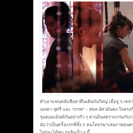
ทำเอาแฟนคลับฮือฮาตื่นเต้นกันใหญ่ เมื่อจู่ ๆ เหล่าซ
เมลดา สุศรี และ “เกรท” – สพล อัศวมั่นคง ใจตร
รุมคอมเม้นท์กันอย่างรัว ๆ ผ่านอินสตราแกรมกับ
นับว่าเป็นครั้งแรกที่ทั้ง 3 คนโคจรมาเล่นภาพยนตร์
ไหร่จะได้ชม รอลุ้นเร็ว ๆ นี้