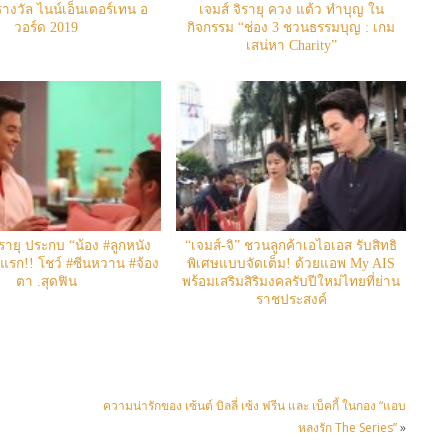
งวัล ไนน์เอ็นเตอร์เทน อ
เจมส์ จิรายุ ควง แต้ว ทำบุญ ใน
วอร์ด 2019
กิจกรรม “ช่อง 3 ชวนธรรมบุญ : เกม
เสน่หา Charity”
ิรายุ ประกบ “น้อง #ลูกหนัง
“เจมส์-จิ” ชวนลูกค้าเอไอเอส รับสิทธิ
้งแรก!! โชว์ #ซีนหวาน #จ้อง
พิเศษแบบจัดเต็ม! ด้วยแอพ My AIS
ตา .สุดฟิน
พร้อมเสริมสิริมงคลรับปีใหม่ไทยที่ย่าน
ราชประสงค์
ความน่ารักของ เซ้นต์ บิลลี่ เซ้ง ฟรีน และ เบ็คกี้ ในกอง “แอบ
หลงรัก The Series”
»