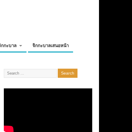
จิกกะบาล
จิกกะบาลเสนอหน้า