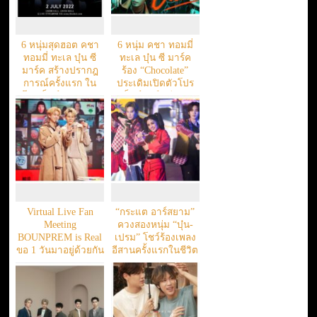
6 หนุ่มสุดฮอต คชา
6 หนุ่ม คชา ทอมมี่
ทอมมี่ ทะเล บุ๋น ซี
ทะเล บุ๋น ซี มาร์ค
มาร์ค สร้างปรากฎ
ร้อง “Chocolate”
การณ์ครั้งแรก ใน
ประเดิมเปิดตัวโปร
โปรเจ็กต์ “BE MY
เจ็กต์ยักษ์ “บีมาย
BOYFRIENDS 2”
บอยเฟรนด์ส 2”
Virtual Live Fan
“กระแต อาร์สยาม”
Meeting
ควงสองหนุ่ม “บุ๋น-
BOUNPREM is Real
เปรม” โชว์ร้องเพลง
ขอ 1 วันมาอยู่ด้วยกัน
อีสานครั้งแรกในชีวิต
นะ