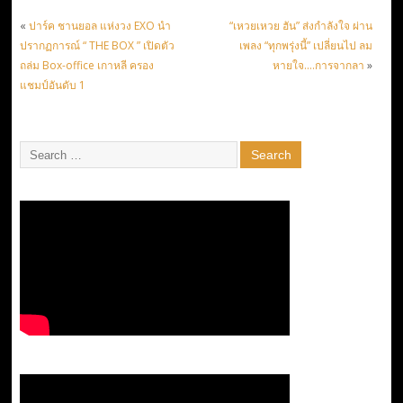
«
ปาร์ค ชานยอล แห่งวง EXO นำ
“เหวยเหวย ฮัน” ส่งกำลังใจ ผ่าน
ปรากฏการณ์ “ THE BOX ” เปิดตัว
เพลง “ทุกพรุ่งนี้” เปลี่ยนไป ลม
ถล่ม Box-office เกาหลี ครอง
หายใจ….การจากลา
»
แชมป์อันดับ 1