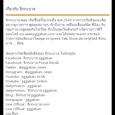
เกี่ยวกับ จิกกะบาล
จิกกะบาล.คอม เริ่มขึ้นครั้งแรกเมื่อ พ.ศ.2549 จากการเริ่มต้นแนวคิด
อยากดูรายการ พูดคุยสบายๆ เข้าถึงง่าย เหมือนเพื่อนสนิท พี่น้อง จับ
กลุ่มร่วมวงพูดคุยกันไปเรื่อย จึงเป็นจุดเริ่มต้นก่อกำเนิดรายการทีวี
ออนไลน์ บน www.jiggaban.com และได้ปล่อย teaser แรกของ
รายการบันเทิงแนวใหม่ยุค Hi-Speed Talk Show สบายๆสไตล์
จิกกะ
บาล … มีต่อ
ช่องทางโซเซียลมีเดียของ จิกกะบาล ในปัจจุบัน
Facebook :
จิกกะบาล jiggaban
Facebook:
จิกกะบาล Portal Recall
Twitter : @jiggaban_news
Instagram : @jiggaban_news
Youtube :
Jiggaban ALIVE
Youtube :
Jiggaban Online
dailymotion :
jiggaban
dailymotion :
จิกกะบาล jiggaban
Blog :
จิกกะบาล jiggaban
Instapaper : jiggaban
Line Official :
จิกกะบาล.com
Line Official :
Jiggaban
และอื่นๆ