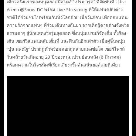
เดี่ยวครั้งแรกของหนุ่มฮอตมีสไตล์ “เปรม วรุศ” ที่จัดขึ้นที่ Ultra
Arena @Show DC พร้อม Live Streaming ที่ให้แฟนคลับต่าง
ชาติได้ร่วมชมไปพร้อมกันทั่วโลกด้วย เมื่อวันก่อน เพื่อตอบแทน
ความรักจากแฟนๆ ที่ร่วมเดินทางกันมา จากเด็กผู้ชายต่างจังหวัด
ธรรมดาๆ สู่นักแสดงวัยรุ่นสุดฮอต ซึ่งหนุ่มเปรมก็จัดเต็ม ทั้งร้อง-
เต้น เซอร์วิสแฟนคลับเต็มที่ และฟินกันอีกเท่าตัว เมื่อคู่จิ้นหนุ่ม
“บุ๋น นพณัฐ” ปรากฏตัวพร้อมดอกกุหลาบแดงช่อโต เซอร์ไพรส์
วันคล้ายวันเกิดอายุ 23 ปีของหนุ่มเปรมย้อนหลัง (8 มีนาคม)
พร้อมความในใจชนิดที่เรียกเสียงกรี๊ดลั่นสนั่นฮอล์เลยทีเดียว