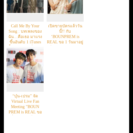
Call Me By Your
เปิดขายบัตรแล้ววัน
Song : บทเพลงของ
นี้!! กับ
ฉัน…คือเธอ มาแรง
‘BOUNPREM is
ขึ้นอันดับ 1 iTunes
REAL ขอ 1 วันมาอยู่
ตั้งแต่วันแรกที่ปล่อย
ด้วยกันนะ’ Virtual
Live Fan Meeting
‘บุ๋นเปรม’
“บุ๋น-เปรม” จัด
Virtual Live Fan
Meeting “BOUN
PREM is REAL ขอ
หนึ่งวันมาอยู่ด้วยกัน
นะ”