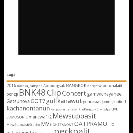
Tags
2016
BANGKOK
Aofpongsak
benchalatit
@bella_campen
Bbrightvc
BNK48
Clip
Concert
gamwichayanee
benzji
gulfkanawut
GOT7
Getsunova
gunnapat
jamesjiunited
kachanontanun
kangsom_tanatat
LIVE
KristSingtoFC
kristtps
Mewsuppasit
mariewaf12
LOMOSONIC
OATPRAMOTE
MV
MewSuppasitStudio
NONTTANONT
peckpalit
oat_pramote