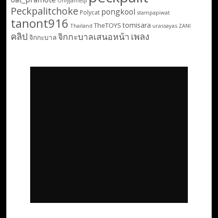
Onlyjamesji
Peckpalitchoke
pongkool
Polycat
stampapiwat
tanont916
tomisara
TheTOYS
Thailand
urassayas
ZANI
คลิป
เพลง
จิกกะบาลเสนอหน้า
จิกกะบาล