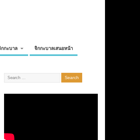
จิกกะบาล
จิกกะบาลเสนอหน้า