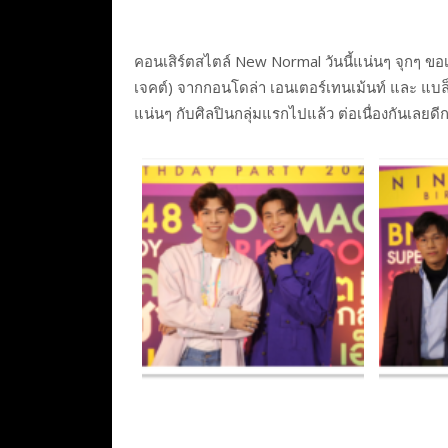
คอนเสิร์ตสไตล์ New Normal วันนี้แน่นๆ จุกๆ ข
เจคต์) จากกอนโดล่า เอนเตอร์เทนเม้นท์ และ แบล็ค
แน่นๆ กับศิลปินกลุ่มแรกไปแล้ว ต่อเนื่องกันเลยดี