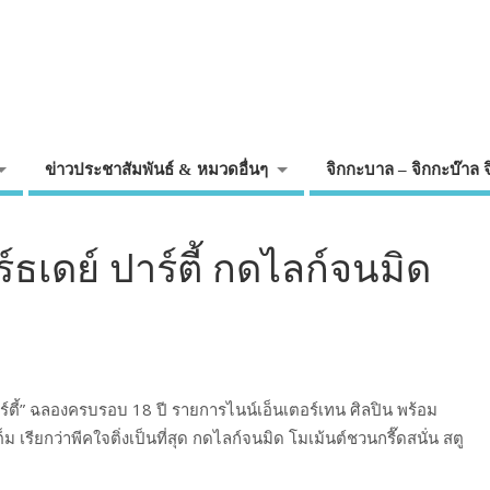
ข่าวประชาสัมพันธ์ & หมวดอื่นๆ
จิกกะบาล – จิกกะบ๊าล 
ร์ธเดย์ ปาร์ตี้ กดไลก์จนมิด
าร์ตี้” ฉลองครบรอบ 18 ปี รายการไนน์เอ็นเตอร์เทน ศิลปิน พร้อม
็ม เรียกว่าพีคใจติ่งเป็นที่สุด กดไลก์จนมิด โมเม้นต์ชวนกรี๊ดสนั่น สตู