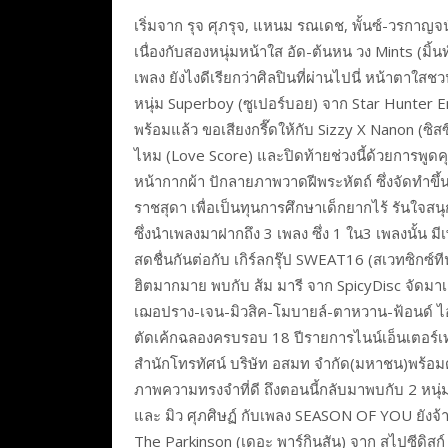
เริ่มจาก รุจ ศุภรุจ, แหนม รณเดช, พั้นซ์-วรกาญจน์
เนื่องกับสองหนุ่มหน้าใส อัด-ต้นหน วง Mints (มิ
เพลง ยังไงดีเรียกว่าศิลปินที่ผ่านไปนี่ หน้าตาใสช
หนุ่ม Superboy (ซูเปอร์บอย) จาก Star Hunter En
พร้อมแล้ว ขอเสียงกรี๊ดให้กับ Sizzy X Nanon (
ไหม (Love Score) และปิดท้ายช่วงนี้ด้วยการพูดค
หน้ากากผ้า ปักลายภาพวาดฝีพระหัตถ์ ซึ่งจัดทำขึ
ราชสุดา เพื่อเป็นทุนการศึกษาเด็กยากไร้ รันใจสนุก
ซึ่งนำเพลงมาฝากถึง 3 เพลง ซึ่ง 1 ใน3 เพลงนั้น 
สดชื่นกันต่อกับ เกิร์ลกรุ๊ป SWEAT16 (สเวทซิกซ์ท
ฮิตมากมาย พบกับ ส้ม มารี จาก SpicyDisc จัดม
เฌอปราง-เจน-มิวสิค-โมบายล์-ตาหวาน-ฟ้อนด์ ไ
ตัดเค้กฉลองครบรอบ 18 ปีรายการไนน์เอ็นเตอร์เท
สำนักโทรทัศน์ บริษัท อสมท จำกัด(มหาชน)พร้อมด้วย
ภาพความทรงจำที่ดี ถึงตอนนี้กลับมาพบกับ 2 หนุ
และ มิว ศุภศิษฏ์ กับเพลง SEASON OF YOU ยังจ้า
The Parkinson (เดอะ พาร์กินสัน) จาก สไปซีดิสก