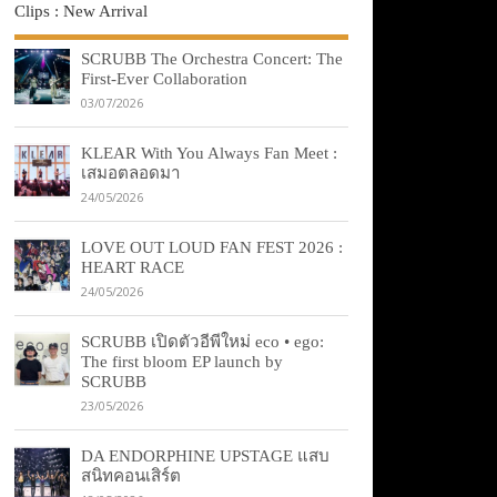
Clips : New Arrival
SCRUBB The Orchestra Concert: The
First-Ever Collaboration
03/07/2026
KLEAR With You Always Fan Meet :
เสมอตลอดมา
24/05/2026
LOVE OUT LOUD FAN FEST 2026 :
HEART RACE
24/05/2026
SCRUBB เปิดตัวอีพีใหม่ eco • ego:
The first bloom EP launch by
SCRUBB
23/05/2026
DA ENDORPHINE UPSTAGE แสบ
สนิทคอนเสิร์ต