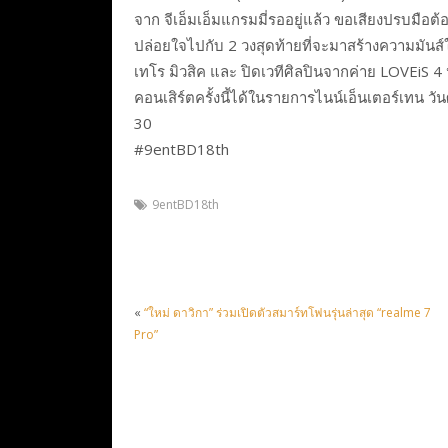
จาก จีเอ็มเอ็มแกรมมี่รออยู่แล้ว ขอเสียงปรบมือ
ปล่อยใจไปกับ 2 วงสุดท้ายที่จะมาสร้างความมันส์ให
เทโร มิวสิค และ ปิดเวทีศิลปินจากค่าย LOVEiS
คอนเสิร์ตครั้งนี้ได้ในรายการไนน์เอ็นเตอร์เทน 
30
#9entBD18th
9entBD18th
«
“ใหม่ ดาวิกา” ร่วมเปิดตัวสมาร์ทโฟนรุ่นล่าสุด “realme 7
Pro”