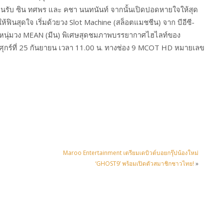
ต้อนรับ ซิน ทศพร และ คชา นนทนันท์ จากนั้นเปิดปอดหายใจให้สุด
้ฟินสุดใจ เริ่มด้วยวง Slot Machine (สล็อตแมชชีน) จาก บีอีซี-
 4 หนุ่มวง MEAN (มีน) พิเศษสุดชมภาพบรรยากาศไฮไลท์ของ
วันศุกร์ที่ 25 กันยายน เวลา 11.00 น. ทางช่อง 9 MCOT HD หมายเลข
Maroo Entertainment เตรียมเดบิวต์บอยกรุ๊ปน้องใหม่
‘GHOST9’ พร้อมเปิดตัวสมาชิกชาวไทย!
»