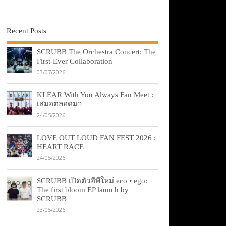
Recent Posts
SCRUBB The Orchestra Concert: The
First-Ever Collaboration
03/07/2026
KLEAR With You Always Fan Meet :
เสมอตลอดมา
24/05/2026
LOVE OUT LOUD FAN FEST 2026 :
HEART RACE
24/05/2026
SCRUBB เปิดตัวอีพีใหม่ eco • ego:
The first bloom EP launch by
SCRUBB
23/05/2026