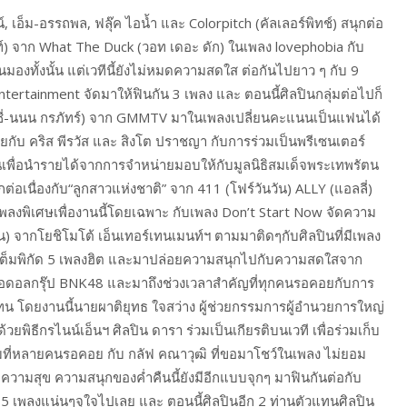
, เอ็ม-อรรถพล, ฟลุ๊ค ไอน้ำ และ Colorpitch (คัลเลอร์พิทช์) สนุกต่อ
้นท์) จาก What The Duck (วอท เดอะ ดัก) ในเพลง lovephobia กับ
วนมองทั้งนั้น แต่เวทีนี้ยังไม่หมดความสดใส ต่อกันไปยาว ๆ กับ 9
tertainment จัดมาให้ฟินกัน 3 เพลง และ ตอนนี้ศิลปินกลุ่มต่อไปก็
ซิสซี่-นนน กรภัทร์) จาก GMMTV มาในเพลงเปลี่ยนคะแนนเป็นแฟนได้
ุยกับ คริส พีรวัส และ สิงโต ปราชญา กับการร่วมเป็นพรีเซนเตอร์
้นเพื่อนำรายได้จากการจำหน่ายมอบให้กับมูลนิธิสมเด็จพระเทพรัตน
ต่อเนื่องกับ“ลูกสาวแห่งชาติ” จาก 411 (โฟร์วันวัน) ALLY (แอลลี่)
มีเพลงพิเศษเพื่องานนี้โดยเฉพาะ กับเพลง Don’t Start Now จัดความ
ีน) จากโยชิโมโต้ เอ็นเทอร์เทนเมนท์ฯ ตามมาติดๆกับศิลปินที่มีเพลง
าเต็มพิกัด 5 เพลงฮิต และมาปล่อยความสนุกไปกับความสดใสจาก
อดอลกรุ๊ป BNK48 และมาถึงช่วงเวลาสำคัญที่ทุกคนรอคอยกับการ
น โดยงานนี้นายผาติยุทธ ใจสว่าง ผู้ช่วยกรรมการผู้อำนวยการใหญ่
พิธีกรไนน์เอ็นฯ ศิลปิน ดารา ร่วมเป็นเกียรติบนเวที เพื่อร่วมเก็บ
่มที่หลายคนรอคอย กับ กลัฟ คณาวุฒิ ที่ขอมาโชว์ในเพลง ไม่ยอม
ความสุข ความสนุกของค่ำคืนนี้ยังมีอีกแบบจุกๆ มาฟินกันต่อกับ
์ 5 เพลงแน่นๆจุใจไปเลย และ ตอนนี้ศิลปินอีก 2 ท่านตัวแทนศิลปิน