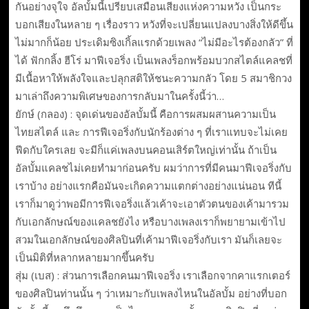
กันอย่างจุใจ อัลบั้มนี้เปรียบเสมือนเสียงแห่งความหวัง เป็นกระ
บอกเสียงในหลาย ๆ เรื่องราว หวังที่จะเปลี่ยนแปลงบางสิ่งให้ดีขึ้น
ไม่มากก็น้อย ประเดิมซิงเกิ้ลแรกด้วยเพลง “ไม่มีอะไรต้องกลัว” ที่
ได้ ฟักกลิ้ง ฮีโร่ มาฟีเจอริ่ง เป็นเพลงร็อกพร้อมบวกสไตล์แคลชที่
มีเนื้อหาให้พลังใจและปลุกสติให้ชนะความกลัว โดย 5 สมาชิกวง
มาเล่าถึงความพิเศษของการกลับมาในครั้งนี้ว่า…
ยักษ์ (กลอง) : จุดเด่นของอัลบั้มนี้ คือการผสมผสานความเป็น
ไทยสไตล์ และ การฟีเจอริ่งกับนักร้องต่าง ๆ ที่เราแทบจะไม่เคย
ฟีดกับใครเลย จะมีก็แค่เพลงบนคอนเสิร์ตใหญ่เท่านั้น ถ้าเป็น
อัลบั้มแคลชไม่เคยทำมาก่อนครับ ผมว่าการที่มีคนมาฟีเจอริ่งกับ
เราบ้าง อย่างแรกคือมันจะเกิดความแตกต่างอย่างแน่นอน ทีนี้
เราก็มาดูว่าพอมีการฟีเจอริ่งแล้วเค้าจะเอาตัวตนของเค้ามารวม
กับเอกลักษณ์ของแคลชยังไง หรือบางเพลงเราก็พยายามเข้าไป
สวมในเอกลักษณ์ของศิลปินที่เค้ามาฟีเจอริ่งกับเรา มันก็เลยจะ
เป็นมิติที่หลากหลายมากขึ้นครับ
สุ่ม (เบส) : ส่วนการเลือกคนมาฟีเจอริ่ง เราเลือกจากคาแรกเตอร์
ของศิลปินท่านนั้น ๆ ว่าเหมาะกับเพลงไหนในอัลบั้ม อย่างที่บอก