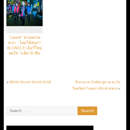
“แคลช” ชวนพรรค
พวก…โสดให้สนุก!!
#LONELY เอ็มวีใหม่
สดใส “แฮ็ค”นำทีม
รุก!! จีบสาวยุ่น
«
MEAN Sitcom World VLIVE
จิกกะบาล Challenge เต ตะวัน
วิหครัตน์ Tawan Vihokratana
»