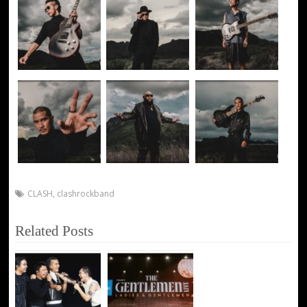
CLASH
,
clashrockband
Related Posts