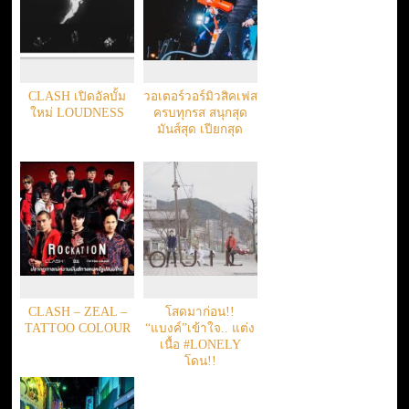
CLASH เปิดอัลบั้ม
วอเตอร์วอร์มิวสิคเฟส
ใหม่ LOUDNESS
ครบทุกรส สนุกสุด
มันส์สุด เปียกสุด
CLASH – ZEAL –
โสดมาก่อน!!
TATTOO COLOUR
“แบงค์”เข้าใจ.. แต่ง
เนื้อ #LONELY
โดน!!