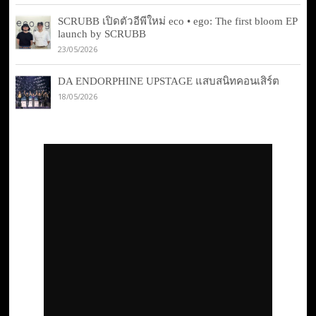
SCRUBB เปิดตัวอีพีใหม่ eco • ego: The first bloom EP
launch by SCRUBB
23/05/2026
DA ENDORPHINE UPSTAGE แสบสนิทคอนเสิร์ต
18/05/2026