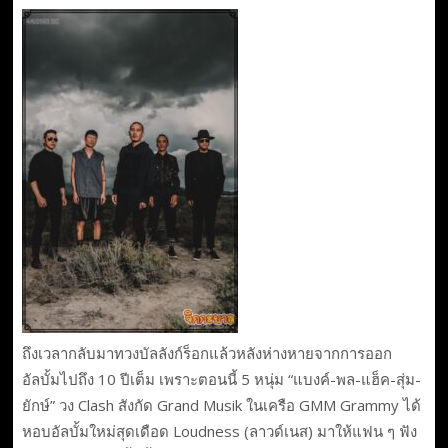
ถึงเวลากลับมาทวงบัลลังก์ร็อกแล้วหลังห่างหายจากการออก
อัลบั้มไปถึง 10 ปีเต็ม เพราะตอนนี้ 5 หนุ่ม “แบงค์-พล-แฮ็ค-สุ่ม-
ยักษ์” วง Clash สังกัด Grand Musik ในเครือ GMM Grammy ได้
หอบอัลบั้มใหม่สุดเดือด Loudness (ลาวด์เนส) มาให้แฟน ๆ ฟัง