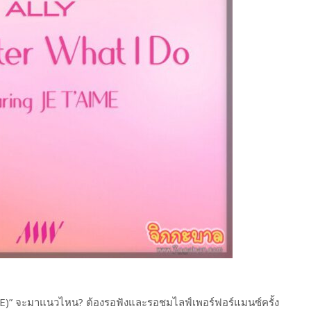
IME)” จะมาแนวไหน? ต้องรอฟังและรอชมไลฟ์เพอร์ฟอร์แมนซ์ครั้ง