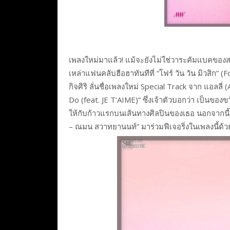
เพลงใหม่มาแล้ว! แม้จะยังไม่ใช่วาระคัมแบคของส
เหล่าแฟนคลับฮือฮาทันทีที่ “โฟร์ วัน วัน มิวสิก”
กิจศิริ ลั่นชื่อเพลงใหม่ Special Track จาก แอลล
Do (feat. JE T’AIME)” ซึ่งเจ้าตัวบอกว่า เป็นข
ให้กับก้าวแรกบนเส้นทางศิลปินของเธอ นอกจากนี้ย
– ณมน สวาทยานนท์” มาร่วมฟีเจอริ่งในเพลงนี้ด้วย