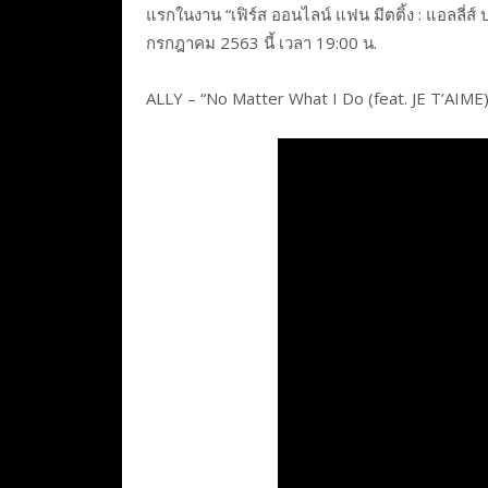
แรกในงาน “เฟิร์ส ออนไลน์ แฟน มีตติ้ง : แอลลี่ส์ 
กรกฎาคม 2563 นี้ เวลา 19:00 น.
ALLY – “No Matter What I Do (feat. JE T’A