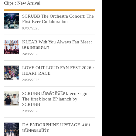
Clips : New Arrival
SCRUBB The Orchestra Concert: The
First-Ever Collaboration
03/07/2026
KLEAR With You Always Fan Meet :
เสมอตลอดมา
24/05/2026
LOVE OUT LOUD FAN FEST 2026 :
HEART RACE
24/05/2026
SCRUBB เปิดตัวอีพีใหม่ eco • ego:
The first bloom EP launch by
SCRUBB
23/05/2026
DA ENDORPHINE UPSTAGE แสบ
สนิทคอนเสิร์ต