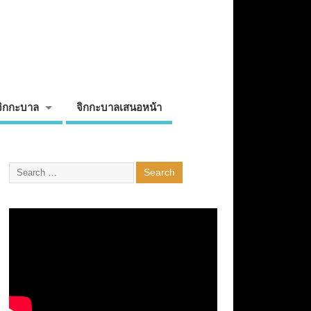
จิกกะบาล
จิกกะบาลเสนอหน้า