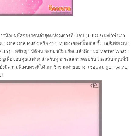
าวน้อยมหัศจรรย์คนล่าสุดแห่งวงการที-ป็อป (T-POP) แต่ก็ทำเอา
 (Four One One Music หรือ 411 Music) ของบิ๊กบอส กึ้ง–เฉลิมชัย มหา
ี่ (ALLY) – อชิรญา นิติพน ออกมาเรียบร้อยแล้วคือ “No Matter What I
องขวัญเพื่อขอบคุณแฟนๆ สำหรับทุกกระแสการตอบรับและสนับสนุนที่มี
ังมีความพิเศษตรงที่ได้สมาชิกร่วมค่ายอย่าง “เชอแตม (JE T’AIME)
!!