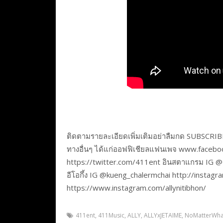
ติดตามรายละเอียดเพิ่มเติมอย่าลืมกด SUBSCR
ทางอื่นๆ ได้แก่ออฟฟิเชียลแฟนเพจ www.faceb
https://twitter.com/411ent อินสตาแกรม IG 
อีโอกึ้ง IG @kueng_chalermchai http://instag
https://www.instagram.com/allynitibhon/
411ent
,
411Music
,
ALLY
,
ALLYxJETAIME
,
NoMatterWha