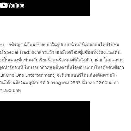
ALLY) – อชิรญา นิติพน ซึ่งจะมาในรูปแบบนิวนอร์มอลออนไลน์รับชม
pecial Track ดังกล่าวแล้ว เธอยังเตรียมซุ่มซ้อมทั้งร้องและเต้น
ป็นเพลงที่แฟนคลับเรียกร้อง หรือเพลงที่ตั้งใจนำมาฝากโดยเฉพาะ
ุดน่ารักคนนี้ ในบรรยากาศสุดตื่นตาตื่นใจของระบบโปรดักชั่นซึ่งกา
ด (Four One One Entertainment) จะดีงามเบอร์ไหนต้องติดตามกัน
กันได้จนถึงวันพฤหัสบดีที่ 9 กรกฎาคม 2563 นี้ เวลา 22:00 น. ทา
คา 350 บาท