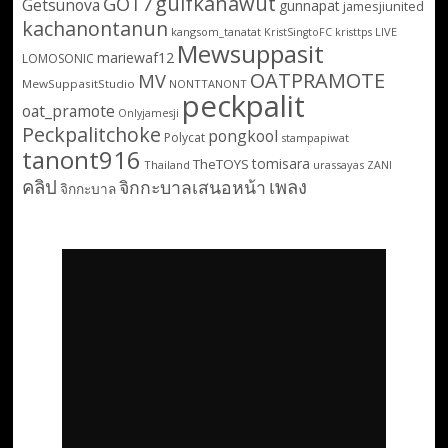
gulfkanawut
GOT7
Getsunova
gunnapat
jamesjiunited
kachanontanun
kangsom_tanatat
LIVE
KristSingtoFC
kristtps
Mewsuppasit
mariewaf12
LOMOSONIC
OATPRAMOTE
MV
MewSuppasitStudio
NONTTANONT
peckpalit
oat_pramote
Onlyjamesji
Peckpalitchoke
pongkool
Polycat
stampapiwat
tanont916
tomisara
TheTOYS
Thailand
urassayas
ZANI
คลิป
เพลง
จิกกะบาลเสนอหน้า
จิกกะบาล