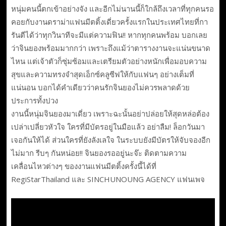
หนุ่มคนนี้ตกเข้าอย่างจัง และอีกไม่นานนี้ก็ใกล้ถึงเวลาที่ทุกคนรอ
คอยกับงานดราม่าแฟนมีตติ้งเดี่ยวครั้งแรกในประเทศไทยที่กา
รันตีได้ว่าทุกวินาทีจะมีแต่ความฟิน!! หากทุกคนพร้อม บอกเลย
ว่าจินยองพร้อมมากกว่า เพราะถึงแม้ว่าตารางงานจะแน่นขนาด
ไหน แต่เจ้าตัวก็ซุ่มซ้อมและเตรียมตัวอย่างหนักเพื่อมอบความ
สุขและความทรงจำสุดเอ็กซ์คลูซีฟให้กับแฟนๆ อย่างเต็มที่
แน่นอน บอกได้คำเดียวว่าคนรักจินยองไม่ควรพลาดด้วย
ประการทั้งปวง
งานนี้หนุ่มจินยองมาเดี่ยว เพราะฉะนั้นอย่าปล่อยให้สุดหล่อต้อง
เปล่าเปลี่ยวหัวใจ ใครที่มีบัตรอยู่ในมือแล้ว อย่าลืม! ล็อกวันมา
เจอกันให้ได้ ส่วนใครที่ยังลังเลใจ ในระบบยังมีบัตรให้จับจองอีก
ไม่มาก รีบๆ กันหน่อย!! จินยองรออยู่นะจ๊ะ ติดตามความ
เคลื่อนไหวต่างๆ ของงานแฟนมีตติ้งครั้งนี้ได้ที่
RegiStarThailand และ SINCHUNOUNG AGENCY แฟนเพจ