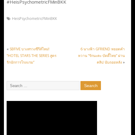
#HeisPsychometricFMinBKK
HeisPsychometricFMinBKK
«
SBFIVE บวงสรวงซีรีส์ใหม่!
6 นางฟ้า GFRIEND หยอดคำ
“HOTEL STARS THE SERIES สูตร
หวาน “รักนะคะ บัดดี้ไทย” ผ่าน
รักนักการโรงแรม”
คลิป นับถอยหลัง
»