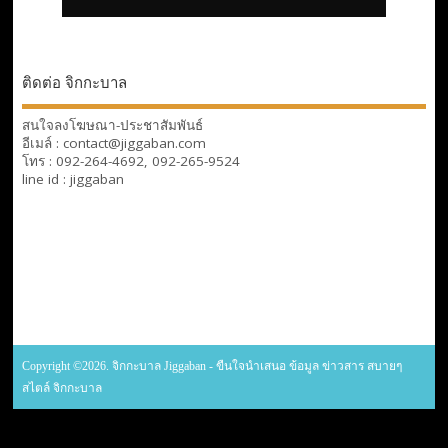
ติดต่อ จิกกะบาล
สนใจลงโฆษณา-ประชาสัมพันธ์
อีเมล์ : contact@jiggaban.com
โทร : 092-264-4692, 092-265-9524
line id : jiggaban
Copyright ©2026. จิกกะบาล Jiggaban - ขืนใจนำเสนอ ข้อมูล ข่าวสาร สบายๆ
สไตล์ จิกกะบาล