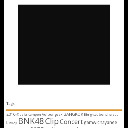
Tags
2016
BANGKOK
Aofpongsak
benchalatit
@bella_campen
Bbrightvc
BNK48
Clip
Concert
gamwichayanee
benzji