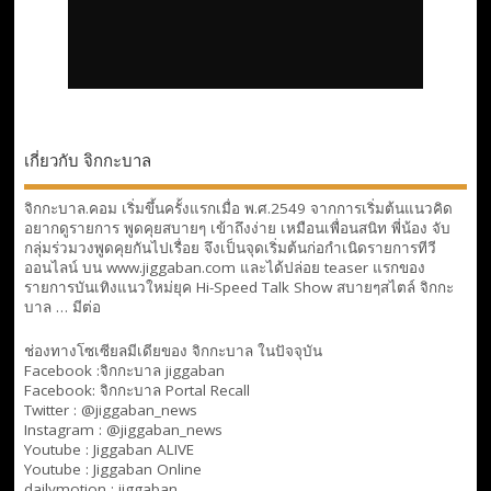
เกี่ยวกับ จิกกะบาล
จิกกะบาล.คอม เริ่มขึ้นครั้งแรกเมื่อ พ.ศ.2549 จากการเริ่มต้นแนวคิด
อยากดูรายการ พูดคุยสบายๆ เข้าถึงง่าย เหมือนเพื่อนสนิท พี่น้อง จับ
กลุ่มร่วมวงพูดคุยกันไปเรื่อย จึงเป็นจุดเริ่มต้นก่อกำเนิดรายการทีวี
ออนไลน์ บน www.jiggaban.com และได้ปล่อย teaser แรกของ
รายการบันเทิงแนวใหม่ยุค Hi-Speed Talk Show สบายๆสไตล์
จิกกะ
บาล … มีต่อ
ช่องทางโซเซียลมีเดียของ จิกกะบาล ในปัจจุบัน
Facebook :
จิกกะบาล jiggaban
Facebook:
จิกกะบาล Portal Recall
Twitter : @jiggaban_news
Instagram : @jiggaban_news
Youtube :
Jiggaban ALIVE
Youtube :
Jiggaban Online
dailymotion :
jiggaban