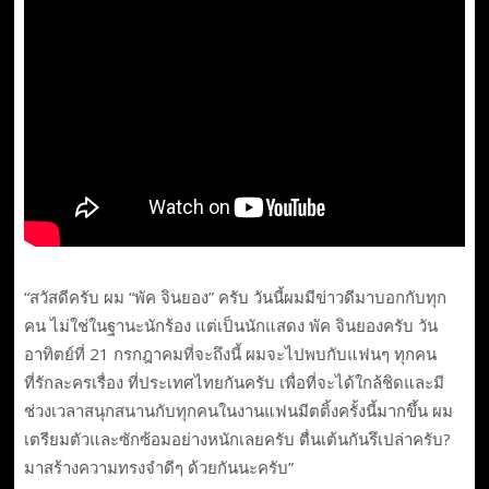
“สวัสดีครับ ผม “พัค จินยอง” ครับ วันนี้ผมมีข่าวดีมาบอกกับทุก
คน ไม่ใช่ในฐานะนักร้อง แต่เป็นนักแสดง พัค จินยองครับ วัน
อาทิตย์ที่ 21 กรกฎาคมที่จะถึงนี้ ผมจะไปพบกับแฟนๆ ทุกคน
ที่รักละครเรื่อง
ที่ประเทศไทยกันครับ เพื่อที่จะได้ใกล้ชิดและมี
ช่วงเวลาสนุกสนานกับทุกคนในงานแฟนมีตติ้งครั้งนี้มากขึ้น ผม
เตรียมตัวและซักซ้อมอย่างหนักเลยครับ ตื่นเต้นกันรึเปล่าครับ?
มาสร้างความทรงจำดีๆ ด้วยกันนะครับ”