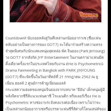
Countdown!! นับถอยหลังสู่วันที่เหล่านกน้อยอากาเซ (ชื่อแฟน
คลับอย่างเป็นทางการของ GOT7) จะได้มาร่วมสร้างความทรง
จำสุดพิเศษกับนักแสดงหนุ่มสุดหล่อ พัค จินยอง (Park JinYoung)
วง GOT7 จากสังกัด JYP Entertainment ในงานดราม่าแฟนมีต
ติ้งเดี่ยวครั้งแรกในประเทศไทยกับงาน éHe is Psychometricû
Drama Fanmeeting in Bangkok with PARK JINYOUNG
(GOT7) ที่จะจัดขึ้นในวันอาทิตย์ที่ 21 กรกฎาคม 2562 ณ ยู
เนี่ยน ฮอลล์ 2 ศูนย์การค้ายูเนี่ยนมอลล์
กระแสความฮอตของหนุ่มจินยองจากบทบาท “อีอัน” เด็กหนุ่มผู้มี
พลังจิตจากซีรี่ส์แนวแฟนตาซี โรแมนติก ทริลเลอร์เรื่อง He is
Psychometric ทางช่อง tvN ยังคงแรงต่อเนื่อง เพราะไม่ว่าจะ
เป็นเหล่านกน้อยอากาเซหรือบรรดาแฟนซีรี่ส์ต่างก็โดนเสน่ห์ของ