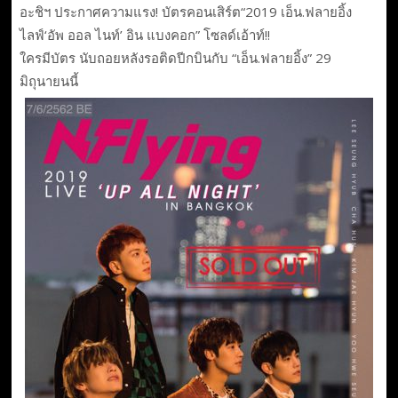
อะชิฯ​ ประกาศความแรง! บัตร​คอนเสิร์ต“2019 เอ็น.ฟลายอิ้ง
ไลฟ์‘อัพ ออล ไนท์’ อิน แบงคอก” โซลด์เอ้าท์!!
ใครมีบัตร​ นับถอยหลังรอติดปีกบินกับ​ “เอ็น.ฟลายอิ้ง” 29
มิถุนายนนี้