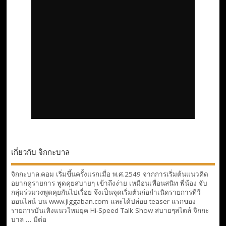
เกี่ยวกับ จิกกะบาล
จิกกะบาล.คอม เริ่มขึ้นครั้งแรกเมื่อ พ.ศ.2549 จากการเริ่มต้นแนวคิด
อยากดูรายการ พูดคุยสบายๆ เข้าถึงง่าย เหมือนเพื่อนสนิท พี่น้อง จับ
กลุ่มร่วมวงพูดคุยกันไปเรื่อย จึงเป็นจุดเริ่มต้นก่อกำเนิดรายการทีวี
ออนไลน์ บน www.jiggaban.com และได้ปล่อย teaser แรกของ
รายการบันเทิงแนวใหม่ยุค Hi-Speed Talk Show สบายๆสไตล์
จิกกะ
บาล … มีต่อ