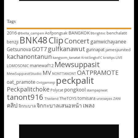
Tags
2016
BANGKOK
Aofpongsak
benchalatit
@bella_campen
Bbrightvc
BNK48
Clip
Concert
gamwichayanee
benzji
gulfkanawut
GOT7
Getsunova
gunnapat
jamesjiunited
kachanontanun
kangsom_tanatat
LIVE
KristSingtoFC
kristtps
Mewsuppasit
mariewaf12
LOMOSONIC
OATPRAMOTE
MV
MewSuppasitStudio
NONTTANONT
peckpalit
oat_pramote
Onlyjamesji
Peckpalitchoke
pongkool
Polycat
stampapiwat
tanont916
tomisara
TheTOYS
Thailand
urassayas
ZANI
คลิป
เพลง
จิกกะบาลเสนอหน้า
จิกกะบาล