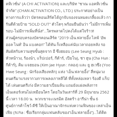
คทิเวชั่น” (A CHI ACTIVATION) และบริษัท “ชาณ แอคทิเวชั่น
จำกัด” (CHAN ACTIVATION CO., LTD.) ประกาศอย่างเป็น
ทางการแล้ว​ว่า​ บัตร​คอนเสิร์ตได้ถูกจับจองจนหมดเกลี้ยงแล้ว​ กา
รันตีด้วยป้าย​ “SOLD​ OUT” ตัวโตๆ​ พร้อมยืนยันว่า​ “ไม่มีการเพิ่ม
รอบ-ไม่มีการเพิ่มที่นั่ง!”…ใครพลาดไปคงได้แต่ใจร้าว!!
ส่วนผู้ครอบครองบัตรคอนเสิร์ต​ “2019 เอ็น.ฟลายอิ้ง ไลฟ์ ‘อัพ
ออล ไนท์’ อิน แบงคอก”​ ได้ทัน​ ก็เหลือแค่นับเวลาถอยหลัง​ รอ
สัมผัสกับความสุขขั้นสุดจาก อี ซึงฮยอบ (Lee Seung Hyub :
หัวหน้าวง, ร้องนำ, แร็ปเปอร์, กีต้าร์, เปียโน), ชา ฮุน (Cha Hun :
กีต้าร์), คิม แจฮยอน (Kim Jae Hyun : กลอง) และ ยู ฮเวซึง (Yoo
Hwe Seung : นักร้องเสียงหลัก) แห่ง​ “เอ็น.ฟลายอิ้ง” สี่หนุ่มวง
ดนตรีมาแรงจากวงการเพลงเกาหลีใต้​ ที่ทั้งหล่อเหลา ร้องดี แร็ป
ได้ เล่นดนตรีเก่ง มีความฮาเปี่ยมล้น แถมยังแฝงพลังการ
เอ็นเตอร์เทนไม่เหมือนใคร​ โดยในวันเสาร์ที่ 29 มิถุนายน 2562​
นี้ เวลา 18.00 น. ​ พวกเขาจะเนรมิต​ อัลตร้า อารีน่า ชั้น 6
ศูนย์การค้าโชว์ ดีซี​​ ให้เป็นอาณาจักรแห่งความฟินของ​ เหล่าเอ็น
เฟีย (N.Fia : ชื่อเรียกกลุ่มแฟนคลับของ“เอ็น.ฟลายอิ้ง”)…ได้ติด