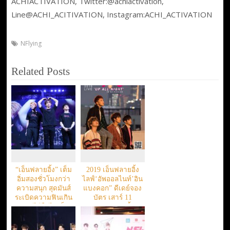
ACHIACTIVATION, Twitter:@achiactivation,
Line@ACHI_ACITIVATION, Instagram:ACHI_ACTIVATION
NFlying
Related Posts
“เอ็นฟลายอิ้ง” เต็ม
2019 เอ็นฟลายอิ้ง
อิ่มสองชั่วโมงกว่า
ไลฟ์‘อัพออลไนท์’อิน
ความสนุก สุดมันส์
แบงคอก” ดีเดย์จอง
ระเบิดความฟินเกิน
บัตร เสาร์ 11
พิกัด ได้ใจไปเต็ม
พฤษภาคมนี้
1,500 ดวง!!