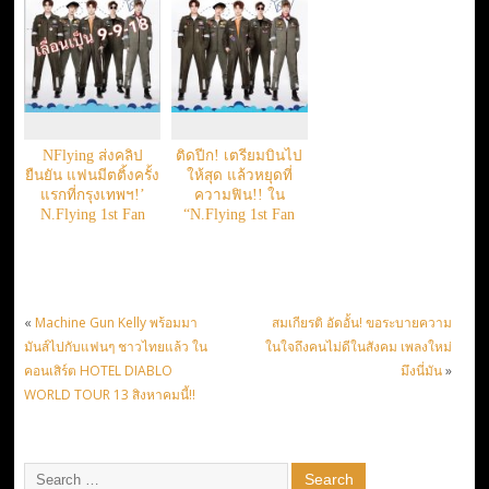
NFlying ส่งคลิป
ติดปีก! เตรียมบินไป
ยืนยัน แฟนมีตติ้งครั้ง
ให้สุด แล้วหยุดที่
แรกที่กรุงเทพฯ!’
ความฟิน!! ใน
N.Flying 1st Fan
“N.Flying 1st Fan
Meeting ‘Go N Fly’
meeting ‘Go N Fly’
in Bangkok
in Bangkok” 23
มิ.ย.นี้!!!
«
Machine Gun Kelly พร้อมมา
สมเกียรติ อัดอั้น! ขอระบายความ
มันส์ไปกับแฟนๆ ชาวไทยแล้ว ใน
ในใจถึงคนไม่ดีในสังคม เพลงใหม่
คอนเสิร์ต HOTEL DIABLO
มึงนี่มัน
»
WORLD TOUR 13 สิงหาคมนี้!!