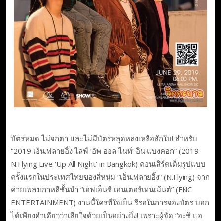
บัตรหมด​ ไม่จกตา​ และไม่มีบัตรหลุดหลงเหลือสักใบ!​ สำหรับ​
“2019 เอ็น.ฟลายอิ้ง ไลฟ์ ‘อัพ ออล ไนท์’ อิน แบงคอก” (2019
N.Flying Live ‘Up All Night’ in Bangkok) คอนเสิร์ตเต็มรูปแบบ
ครั้งแรกในประเทศไทยของสี่หนุ่ม​ “เอ็น.ฟลายอิ้ง” (N.Flying) จาก
ค่ายเพลงเกาหลีชั้นนำ “เอฟเอ็นซี เอนเตอร์เทนเม้นต์” (FNC
ENTERTAINMENT) งานนี้ใครที่ใจเย็น​ รีรอในการจองบัตร บอก
ได้เพียงคำเดียวว่าเสียใจด้วยเป็นอย่างยิ่ง! เพราะผู้จัด “อะชิ แอ