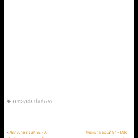
earnpiyada
,
เอิ้น พิยะดา
«
จิกกะบาล ตอนที่ 92 – A
จิกกะบาล ตอนที่ 94 – Mild