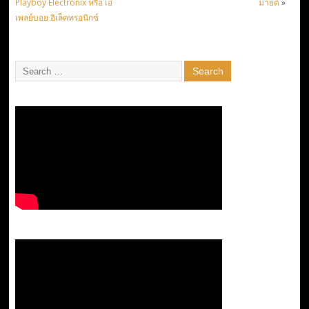
Playboy Electronix หรือ เอ
มายด์
»
เพลย์บอย อิเล็คทรอนิกซ์