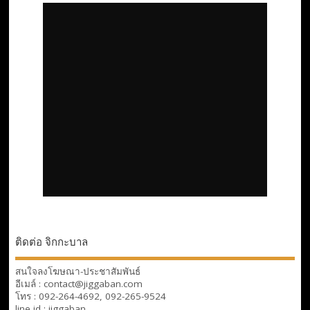
ติดต่อ จิกกะบาล
สนใจลงโฆษณา-ประชาสัมพันธ์
อีเมล์ : contact@jiggaban.com
โทร : 092-264-4692, 092-265-9524
line id : jiggaban