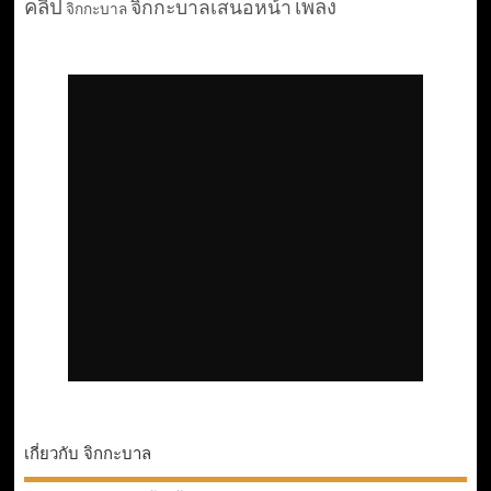
คลิป
เพลง
จิกกะบาลเสนอหน้า
จิกกะบาล
เกี่ยวกับ จิกกะบาล