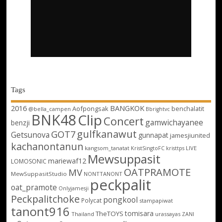
Tags
2016
BANGKOK
Aofpongsak
benchalatit
@bella_campen
Bbrightvc
BNK48
Clip
Concert
gamwichayanee
benzji
gulfkanawut
GOT7
Getsunova
gunnapat
jamesjiunited
kachanontanun
kangsom_tanatat
LIVE
KristSingtoFC
kristtps
Mewsuppasit
mariewaf12
LOMOSONIC
OATPRAMOTE
MV
MewSuppasitStudio
NONTTANONT
peckpalit
oat_pramote
Onlyjamesji
Peckpalitchoke
pongkool
Polycat
stampapiwat
tanont916
tomisara
TheTOYS
Thailand
urassayas
ZANI