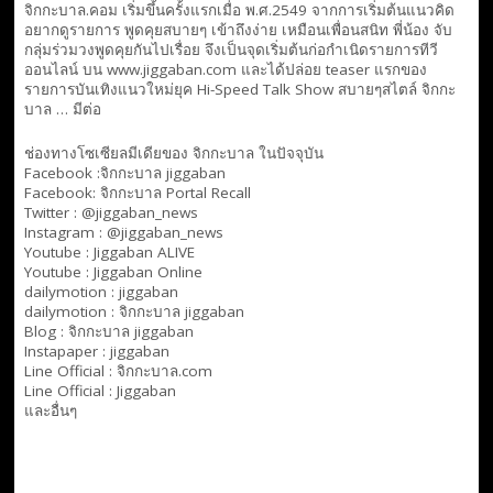
จิกกะบาล.คอม เริ่มขึ้นครั้งแรกเมื่อ พ.ศ.2549 จากการเริ่มต้นแนวคิด
อยากดูรายการ พูดคุยสบายๆ เข้าถึงง่าย เหมือนเพื่อนสนิท พี่น้อง จับ
กลุ่มร่วมวงพูดคุยกันไปเรื่อย จึงเป็นจุดเริ่มต้นก่อกำเนิดรายการทีวี
ออนไลน์ บน www.jiggaban.com และได้ปล่อย teaser แรกของ
รายการบันเทิงแนวใหม่ยุค Hi-Speed Talk Show สบายๆสไตล์
จิกกะ
บาล … มีต่อ
ช่องทางโซเซียลมีเดียของ จิกกะบาล ในปัจจุบัน
Facebook :
จิกกะบาล jiggaban
Facebook:
จิกกะบาล Portal Recall
Twitter : @jiggaban_news
Instagram : @jiggaban_news
Youtube :
Jiggaban ALIVE
Youtube :
Jiggaban Online
dailymotion :
jiggaban
dailymotion :
จิกกะบาล jiggaban
Blog :
จิกกะบาล jiggaban
Instapaper : jiggaban
Line Official :
จิกกะบาล.com
Line Official :
Jiggaban
และอื่นๆ