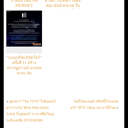
11 ตอน DREAM
ดวงดาวแห่งความสุข
JOURNEY
สนุก มันส์ ครบรส ใน
RESTAGE” แรงจัด
“แบบเบิร์ดเบิร์ดโชว์”
ตอน “DREAM
JOURNEY”
“แบบเบิร์ดเบิร์ดโชว์”
ครั้งที่ 11 สร้าง
ปรากฏการณ์ แรงจน
ระบบ ล่ม
«
สุดเจ๋ง !! “The TOYS” โกอินเตอร์
ไอมี่ไทยแลนด์ เสิร์ฟบิ๊กโปรเจค
คว้ารางวัล “Best New Asian
คว้า “BTS” กลับมาหาอาร์มี่ไทย
»
Artist Thailand” จากเวทียิ่งใหญ่
ระดับเอเชีย 2018 MAMA