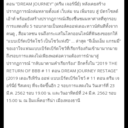
ตอน “DREAM JOURNEY” (ดรีม เจอร์นี่ย์) หลังเคยสร้าง
ปรากฏการณ์ถล่มทลายตั้งแต่ เว็บล่ม จน เพิ่มรอบ สู่ บัตรโซลด์
เอ้าท์ พร้อมยังสร้างปรากฎการณ์เสียงชื่นชมมหาศาลที่ทุกรอบ
การแสดงทั้ง 5 รอบกลายเป็นทอล์คออฟเดอะทาวน์ทันทีทั้งจาก
คนดู , สื่อมวลชน จนถึงกระแสในโลกออนไลน์ที่ฟันธงขอยกให้
“แบบเบิร์ดเบิร์ดโชว์ เป็นโชว์แห่งปี” … ล่าสุด “จีเอ็มเอ็ม แกรมมี่”
ขอเอาใจแฟนแบบเบิร์ดเบิร์ดโชว์ที่เรียกร้องกันเข้ามามากมาย
ถึงรอบการแสดงไม่เพียงพอต่อความต้องการนำมาสู่
ปรากฏการณ์ “กลับมาตามคำเรียกร้อง” อีกครั้งใน “2019 THE
RETURN OF BBB # 11 ตอน DREAM JOURNEY RESTAGE”
(2019 เดอะรีเทิร์น ออฟ แบบเบิร์ดเบิร์ดโชว์ # 11 ตอน ดรีม เจ
อร์นี่ย์ รีสเตจ) ที่จะจัดขึ้นอีก 2 รอบการแสดงใน วันเสาร์ที่ 23
มี.ค. 2562 รอบ 19.00 น. และวันอาทิตย์ที่ 24 มี.ค. 2562 รอบ
15.00 น. ณ อิมแพ็คอารีน่า เมืองทองธานี