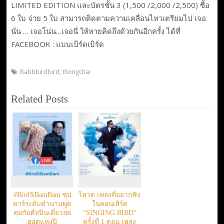
LIMITED EDITION และบัตรชั้น 3 (1,500 /2,000 /2,500) ซื้อ
6 ใบ จ่าย 5 ใบ สามารถติดตามความเคลื่อนไหวเตรียมไป เจอ
นั่น … เจอโน่น…เจอนี่ ให้หายคิดถึงด้วยกันอีกครั้ง ได้ที่
FACEBOOK : แบบเบิร์ดเบิร์ด
Babbbirdbird
,
thongchai
Related Posts
#BirdXBamBam ซุป
โหวต เพลงที่อยากฟัง
ตาร์ระดับตำนานพูด
ในคอนเสิร์ต
คุยกับศิลปินเดี่ยวสุด
“SINGING BIRD”
ฮอตแห่งปี
ครั้งที่ 1 ตอน เพลง