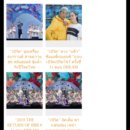
ตามคำขอ
“เบิร์ด” อุ่นเครื่อง
“เบิร์ด” ควง “แต้ว”
สงกรานต์ สาดความ
ซ้อมสต็ปแดนซ์ “แบบ
สุข สนั่นฮอลล์ ชุ่มฉ่ำ
เบิร์ดเบิร์ดโชว์ ครั้งที่
รับปีใหม่ไทย
11 ตอน DREAM
JOURNEY
RESTAGE”
“2019 THE
“เบิร์ด” จัดเต็ม พา
RETURN OF BBB #
แฟนท่อง เหล่า