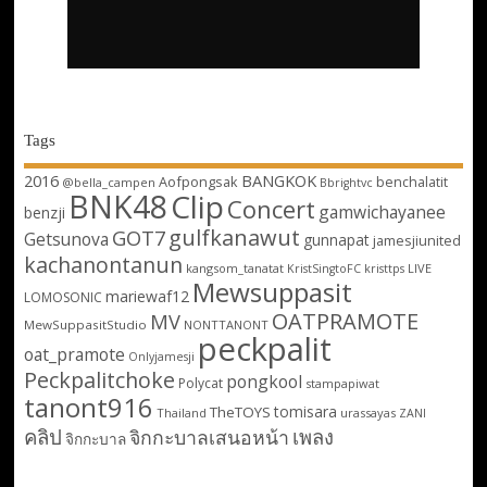
Tags
2016
BANGKOK
Aofpongsak
benchalatit
@bella_campen
Bbrightvc
BNK48
Clip
Concert
gamwichayanee
benzji
gulfkanawut
GOT7
Getsunova
gunnapat
jamesjiunited
kachanontanun
kangsom_tanatat
LIVE
KristSingtoFC
kristtps
Mewsuppasit
mariewaf12
LOMOSONIC
OATPRAMOTE
MV
MewSuppasitStudio
NONTTANONT
peckpalit
oat_pramote
Onlyjamesji
Peckpalitchoke
pongkool
Polycat
stampapiwat
tanont916
tomisara
TheTOYS
Thailand
urassayas
ZANI
คลิป
เพลง
จิกกะบาลเสนอหน้า
จิกกะบาล