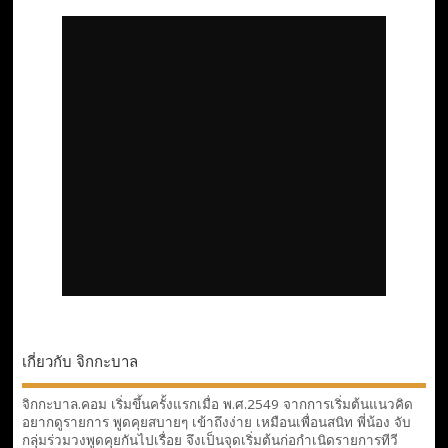
เกี่ยวกับ จิกกะบาล
จิกกะบาล.คอม เริ่มขึ้นครั้งแรกเมื่อ พ.ศ.2549 จากการเริ่มต้นแนวคิด
อยากดูรายการ พูดคุยสบายๆ เข้าถึงง่าย เหมือนเพื่อนสนิท พี่น้อง จับ
กลุ่มร่วมวงพูดคุยกันไปเรื่อย จึงเป็นจุดเริ่มต้นก่อกำเนิดรายการทีวี