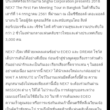
ประเทศครั้งแรกในงาน Singha Corporation presents 2018
NEX7 The First Fan Meeting Tour in Bangkok ในค่ำคืนวัน
เสาร์ที่ 14 กรกฎาคม 2561 ที่ผ่านมา ณ เอ็มซีซีฮอลล์ เดอะมอลล์
บางกะปิ โดยผู้จัด ดูคอนเสิร์ต และสนับสนุนโดย สิงห์
คอร์เปอเรชั่น และ เซิร์ช ไลฟ์ สร้างความสุขและความประทับใจ
กว่า 2 ชั่วโมงท่ามกลางแฟนคลับชาวไทยและต่างประเทศเกือบ
3,000 คน
NEX7 เปิดเวทีด้วยเพลงแดนซ์อย่าง EOEO และ DREAM โชว์ส
เต็ปการเต้นได้อย่างดีเยี่ยม ก่อนเข้าสู่ช่วงพูดคุยเรื่องราวส่วนตัว
กันอย่างน่ารักและเป็นกันเอง เรียกเสียงกรี๊ดจากแฟน ๆ ในฮอลล์
อย่างต่อเนื่อง นอกจากนี้ NEX7 ได้นำเพลงใหม่แกะกล่องอย่าง
WAIT A MINUTE มาโชว์ในงานแฟนมีตติ้งครั้งนี้ด้วย ความ
สนุกสนานยังไม่หมดเพียงเท่านี้เมื่อ NEX7 จะต้องร่วมกันผ่าน
MISSION ต่าง ๆ ให้ได้ ไม่ว่าจะเป็น การส่งลูกบอลระหว่าง
เมมเบอร์โดยไม่ใช้มือใน 30 วินาที การเต้นเพลง EOEO
ความเร็วคูณสอง หรือการแข่งกันเล่นเก้าอี้ดนตรีที่หลี่เฉวียนเจ๋อ
เป็นผู้คว้าชัยชนะไป รวมถึงมิชชั่นสุดท้ายที่แฟนคลับทั้งหมดใน