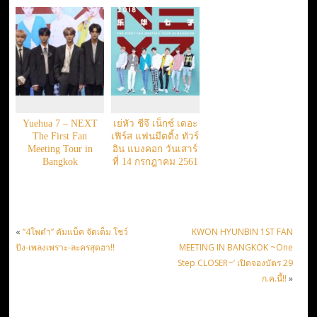
Yuehua 7 – NEXT
เย่หัว ชีจึ เน็กซ์ เดอะ
The First Fan
เฟิร์ส แฟนมีตติ้ง ทัวร์
Meeting Tour in
อิน แบงคอก วันเสาร์
Bangkok
ที่ 14 กรกฎาคม 2561
«
“4โพดำ” คัมแบ็ค จัดเต็ม โชว์
KWON HYUNBIN 1ST FAN
ปัง-เพลงเพราะ-ละครสุดฮา!!
MEETING IN BANGKOK ~One
Step CLOSER~’ เปิดจองบัตร 29
ก.ค.นี้!!
»