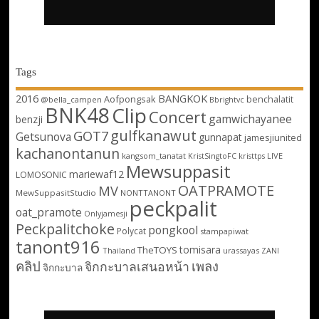
Tags
2016
BANGKOK
Aofpongsak
benchalatit
@bella_campen
Bbrightvc
BNK48
Clip
Concert
gamwichayanee
benzji
gulfkanawut
GOT7
Getsunova
gunnapat
jamesjiunited
kachanontanun
kangsom_tanatat
LIVE
KristSingtoFC
kristtps
Mewsuppasit
mariewaf12
LOMOSONIC
OATPRAMOTE
MV
MewSuppasitStudio
NONTTANONT
peckpalit
oat_pramote
Onlyjamesji
Peckpalitchoke
pongkool
Polycat
stampapiwat
tanont916
tomisara
TheTOYS
Thailand
urassayas
ZANI
คลิป
เพลง
จิกกะบาลเสนอหน้า
จิกกะบาล