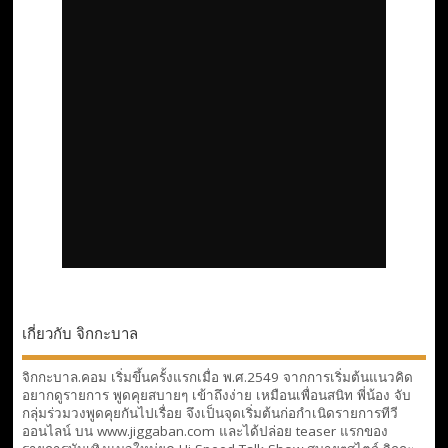
เกี่ยวกับ จิกกะบาล
จิกกะบาล.คอม เริ่มขึ้นครั้งแรกเมื่อ พ.ศ.2549 จากการเริ่มต้นแนวคิด
อยากดูรายการ พูดคุยสบายๆ เข้าถึงง่าย เหมือนเพื่อนสนิท พี่น้อง จับ
กลุ่มร่วมวงพูดคุยกันไปเรื่อย จึงเป็นจุดเริ่มต้นก่อกำเนิดรายการทีวี
ออนไลน์ บน www.jiggaban.com และได้ปล่อย teaser แรกของ