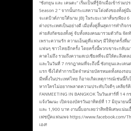
“ซังกยุน และ เคนตะ” เริ่มเป็นที่รู้จักเมื่อเข้า
Season 2 ” จากนั้นกระแสความโด่งดังของทั้งคู่มีม
จะเดบิวต์ภายใต้นาม JBJ ในระยะเวลาสั้นๆเพียง 
ต่างประเทศเป็นอย่างดี เมื่อทั้งคู่สิ้นสุดการท
ค่ายสังกัดของทั้งคู่ จับทั้งสองคนมารวมตัวกัน จ
เพราะความรัก ความเอ็นดูที่แฟนๆ มีให้ทุกครั้งที
แฟนๆ ชาวไทยอีกครั้ง โดยครั้งนี้พวกเขาจะกลับ
คาดไม่ถึง รวมถึงความสเปเชียลที่จะมีให้ตะลึงตล
และในวันที่ 7 กรกฎาคมที่จะถึงนี้ ซังกยุนและเค
แรก ซึ่งได้ทำการเปิดจำหน่ายบัตรหมดทั้งสองรอ
มีทติ้งในประเทศไทย ก็อาจเกิดเหตุการณ์เช่นนี้ก็เ
หากใครไม่อยากพลาดความประทับใจดีๆ เคลียร์
FANMEETING IN BANGKOK ในวันเสาร์ที่ 14 กรก
แจ้งวัฒนะ เปิดจองบัตรวันอาทิตย์ที่ 17 มิถุนาย
และ 1,900 บาท งานนี้บอกเลยว่าสิทธิพิเศษแน่นเอี๊ย
เฟซบุ๊คแฟนเพจ https://www.facebook.com/The
เอง!!