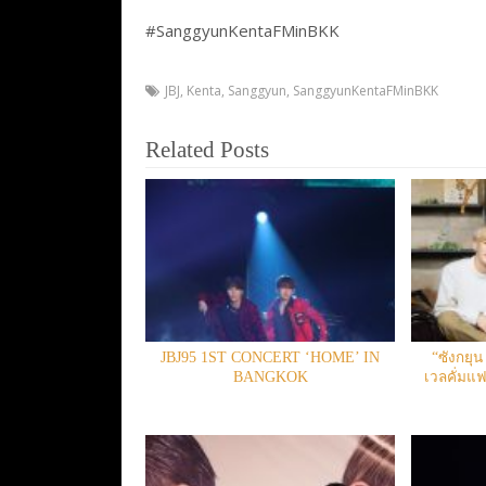
#SanggyunKentaFMinBKK
JBJ
,
Kenta
,
Sanggyun
,
SanggyunKentaFMinBKK
Related Posts
JBJ95 1ST CONCERT ‘HOME’ IN
“ซังกยุน
BANGKOK
เวลคั่มแ