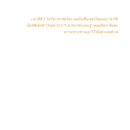
ก
เวลาดีตี 5 ไม่ใช่เวลานัดใคร แต่เป็นชื่อเพลงใหม่ของ “ชาร์ลี
เอ็กซ์ซีเอ็กซ์” Charli XCX “5 in the Morning” เพลงบีทเก๋ ที่ผสม
ความซาบซ่านเอาไว้ได้อย่างลงตัว
»