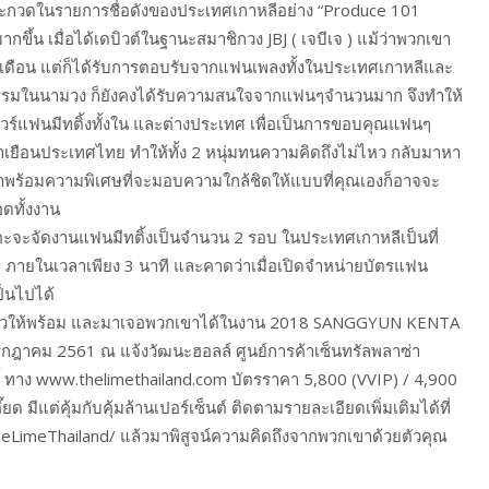
ร่วมประกวดในรายการชื่อดังของประเทศเกาหลีอย่าง “Produce 101
ากขึ้น เมื่อได้เดบิวต์ในฐานะสมาชิกวง JBJ ( เจบีเจ ) แม้ว่าพวกเขา
6 เดือน แต่ก็ได้รับการตอบรับจากแฟนเพลงทั้งในประเทศเกาหลีและ
ำกิจกรรมในนามวง ก็ยังคงได้รับความสนใจจากแฟนๆจำนวนมาก จึงทำให้
ัดทัวร์แฟนมีทติ้งทั้งใน และต่างประเทศ เพื่อเป็นการขอบคุณแฟนๆ
่มาเยือนประเทศไทย ทำให้ทั้ง 2 หนุ่มทนความคิดถึงไม่ไหว กลับมาหา
มาพร้อมความพิเศษที่จะมอบความใกล้ชิดให้แบบที่คุณเองก็อาจจะ
อดทั้งงาน
นตะจะจัดงานแฟนมีทติ้งเป็นจำนวน 2 รอบ ในประเทศเกาหลีเป็นที่
บ ภายในเวลาเพียง 3 นาที และคาดว่าเมื่อเปิดจำหน่ายบัตรแฟน
ป็นไปได้
คิวให้พร้อม และมาเจอพวกเขาได้ในงาน 2018 SANGGYUN KENTA
ฎาคม 2561 ณ แจ้งวัฒนะฮอลล์ ศูนย์การค้าเซ็นทรัลพลาซ่า
นนี้ ทาง www.thelimethailand.com บัตรราคา 5,800 (VVIP) / 4,900
ด มีแต่คุ้มกับคุ้มล้านเปอร์เซ็นต์ ติดตามรายละเอียดเพิ่มเติมได้ที่
LimeThailand/ แล้วมาพิสูจน์ความคิดถึงจากพวกเขาด้วยตัวคุณ