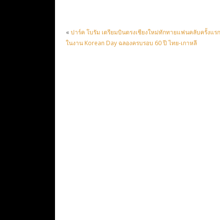
«
ปาร์ค โบรัม เตรียมบินตรงเชียงใหม่ทักทายแฟนคลับครั้งแร
ในงาน Korean Day ฉลองครบรอบ 60 ปี ไทย-เกาหลี