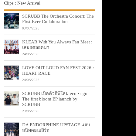
Clips : New Arrival
SCRUBB The Orchestra Concert: The
First-Ever Collaboration
03/07/2026
KLEAR With You Always Fan Meet :
เสมอตลอดมา
24/05/2026
LOVE OUT LOUD FAN FEST 2026 :
HEART RACE
24/05/2026
SCRUBB เปิดตัวอีพีใหม่ eco • ego:
The first bloom EP launch by
SCRUBB
23/05/2026
DA ENDORPHINE UPSTAGE แสบ
สนิทคอนเสิร์ต