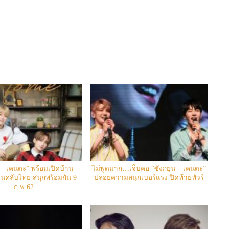
 – เคนตะ” พร้อมเปิดบ้าน
ไม่พูดมาก…เจ็บคอ “ซังกยุน – เคนตะ”
ฟนคลับไทย สนุกพร้อมกัน 9
ปล่อยความสนุกเบอร์แรง ปิดท้ายทัวร์
ก.พ.62