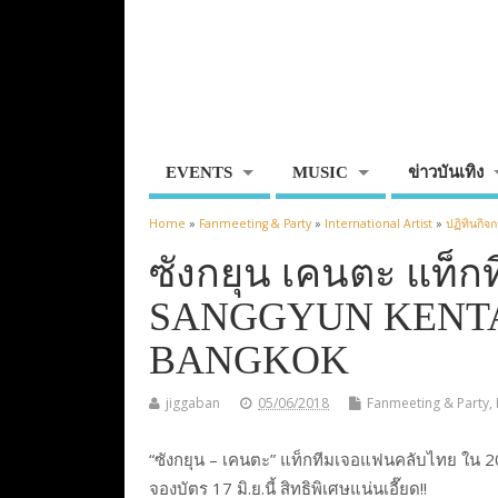
EVENTS
MUSIC
ข่าวบันเทิง
Home
»
Fanmeeting & Party
»
International Artist
»
ปฏิทินกิจ
ซังกยุน เคนตะ แท็
SANGGYUN KENTA
BANGKOK
jiggaban
05/06/2018
Fanmeeting & Party
,
“ซังกยุน – เคนตะ” แท็กทีมเจอแฟนคลับไทย
จองบัตร 17 มิ.ย.นี้ สิทธิพิเศษแน่นเอี๊ยด!!