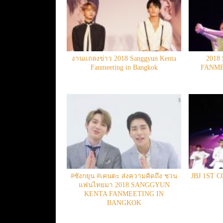
งานแถลงข่าว 2018 Sanggyun Kenta
2018
Fanmeeting in Bangkok
FANME
#ซังกยุน #เคนตะ ส่งความคิดถึง ชวน
JBJ 1ST 
แฟนไทยมา 2018 SANGGYUN
KENTA FANMEETING IN
BANGKOK