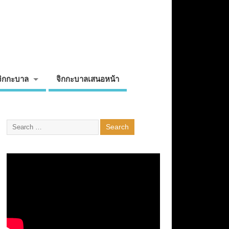
จิกกะบาล
จิกกะบาลเสนอหน้า